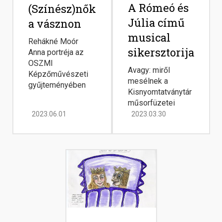
A Rómeó és
(Színész)nők
Júlia című
a vásznon
musical
Rehákné Moór
sikersztorija
Anna portréja az
OSZMI
Avagy: miről
Képzőművészeti
mesélnek a
gyűjteményében
Kisnyomtatványtár
műsorfüzetei
2023.06.01
2023.03.30
Image