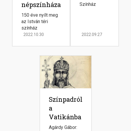
népszínháza
Színház
150 éve nyílt meg
az István téri
színház
2022.10.30
2022.09.27
Image
Színpadról
a
Vatikánba
Agárdy Gábor: