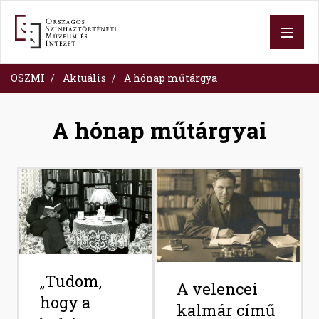
Ugrás
a
tartalomra
OSZMI
Aktuális
A hónap műtárgya
A hónap műtárgyai
Image
Image
„Tudom,
A velencei
hogy a
kalmár című