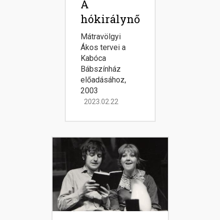
A
hókirálynő
Mátravölgyi
Ákos tervei a
Kabóca
Bábszínház
előadásához,
2003
2023.02.22
Image