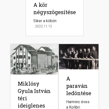
A kör
négyszögesítése
Siker a köbön
2022.11.15
Image
Image
A
Miklósy
paraván
Gyula István
ledöntése
téri
Harminc éves
ideiglenes
a Kolibri