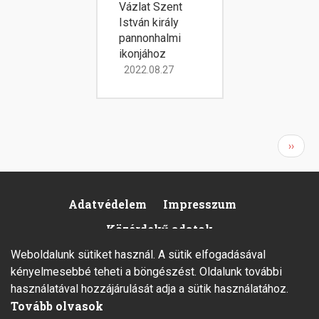
Vázlat Szent
István király
pannonhalmi
ikonjához
2022.08.27
Oldalszámozás
Követ
››
oldal
Adatvédelem
Impresszum
Footer
Közérdekű adatok
Weboldalunk sütiket használ. A sütik elfogadásával
kényelmesebbé teheti a böngészést. Oldalunk további
használatával hozzájárulását adja a sütik használatához.
Tovább olvasok