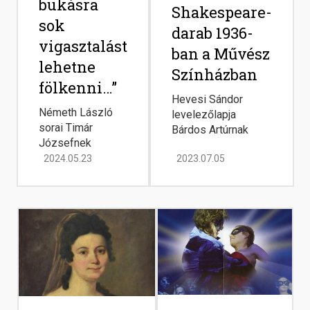
bukásra
Shakespeare-
sok
darab 1936-
vigasztalást
ban a Művész
lehetne
Színházban
fölkenni…”
Hevesi Sándor
Németh László
levelezőlapja
sorai Timár
Bárdos Artúrnak
Józsefnek
2024.05.23
2023.07.05
Image
Image