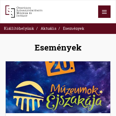
Ugrás
a
tartalomra
Kiállítóhelyünk
Aktuális
Események
Események
Image