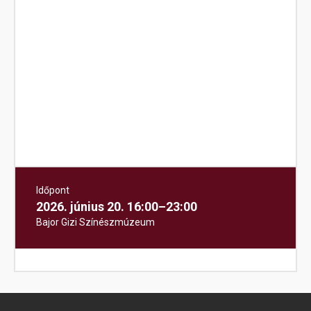
MÚZEUMOK ÉJSZAKÁJA
A BAJOR
GIZISZÍNÉSZMÚZEUM
Időpont
2026. június 20. 16:00–23:00
Bajor Gizi Színészmúzeum