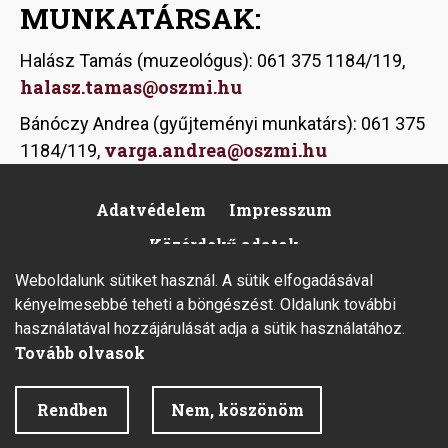
MUNKATÁRSAK:
Halász Tamás (muzeológus): 061 375 1184/119,
halasz.tamas@oszmi.hu
Bánóczy Andrea (gyűjteményi munkatárs): 061 375
varga.andrea@oszmi.hu
1184/119,
Adatvédelem
Impresszum
Footer
Közérdekű adatok
Weboldalunk sütiket használ. A sütik elfogadásával
kényelmesebbé teheti a böngészést. Oldalunk további
használatával hozzájárulását adja a sütik használatához.
Tovább olvasok
2026 © Minden jog fenntartva.
Rendben
Nem, köszönöm
Fejlesztette az Integral Vision Kft.