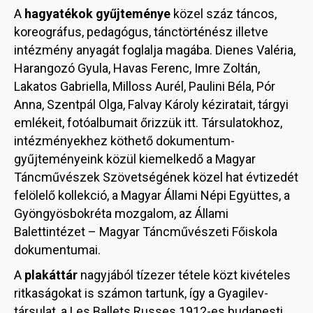
A
hagyatékok gyűjteménye
közel száz táncos,
koreográfus, pedagógus, tánctörténész illetve
intézmény anyagát foglalja magába. Dienes Valéria,
Harangozó Gyula, Havas Ferenc, Imre Zoltán,
Lakatos Gabriella, Milloss Aurél, Paulini Béla, Pór
Anna, Szentpál Olga, Falvay Károly kéziratait, tárgyi
emlékeit, fotóalbumait őrizzük itt. Társulatokhoz,
intézményekhez köthető dokumentum-
gyűjteményeink közül kiemelkedő a Magyar
Táncművészek Szövetségének közel hat évtizedét
felölelő kollekció, a Magyar Állami Népi Együttes, a
Gyöngyösbokréta mozgalom, az Állami
Balettintézet – Magyar Táncművészeti Főiskola
dokumentumai.
A
plakáttár
nagyjából tízezer tétele közt kivételes
ritkaságokat is számon tartunk, így a Gyagilev-
társulat, a Les Ballets Russes 1912-es budapesti