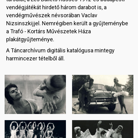
vendégjátékát hirdető három darabot is, a
vendégművészek névsorában Vaclav
Nizsinszkijjel. Nemrégiben került a gyűjteménybe
a Trafó - Kortárs Művészetek Háza
plakátgyűjteménye.
A Táncarchívum digitális katalógusa mintegy
harmincezer tételből áll.
Image
Image
Image
Image