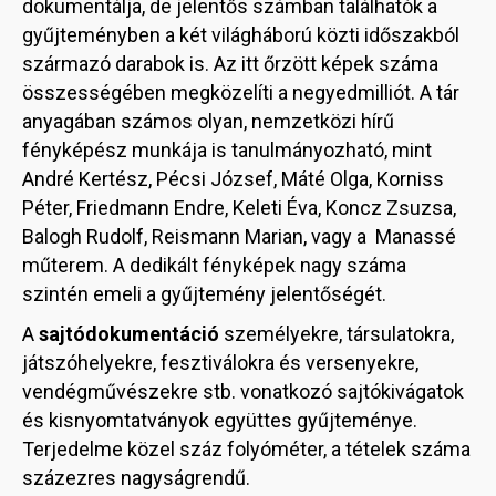
dokumentálja, de jelentős számban találhatók a
gyűjteményben a két világháború közti időszakból
származó darabok is. Az itt őrzött képek száma
összességében megközelíti a negyedmilliót. A tár
anyagában számos olyan, nemzetközi hírű
fényképész munkája is tanulmányozható, mint
André Kertész, Pécsi József, Máté Olga, Korniss
Péter, Friedmann Endre, Keleti Éva, Koncz Zsuzsa,
Balogh Rudolf, Reismann Marian, vagy a Manassé
műterem. A dedikált fényképek nagy száma
szintén emeli a gyűjtemény jelentőségét.
A
sajtódokumentáció
személyekre, társulatokra,
játszóhelyekre, fesztiválokra és versenyekre,
vendégművészekre stb. vonatkozó sajtókivágatok
és kisnyomtatványok együttes gyűjteménye.
Terjedelme közel száz folyóméter, a tételek száma
százezres nagyságrendű.