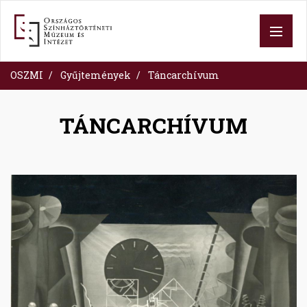
Ugrás
a
tartalomra
OSZMI
Gyűjtemények
Táncarchívum
TÁNCARCHÍVUM
Image