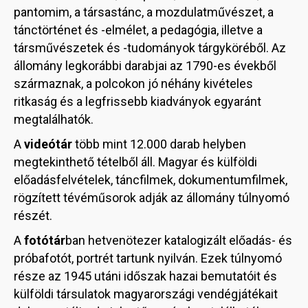
pantomim, a társastánc, a mozdulatművészet, a
tánctörténet és -elmélet, a pedagógia, illetve a
társművészetek és -tudományok tárgyköréből. Az
állomány legkorábbi darabjai az 1790-es évekből
származnak, a polcokon jó néhány kivételes
ritkaság és a legfrissebb kiadványok egyaránt
megtalálhatók.
A
videótár
több mint 12.000 darab helyben
megtekinthető tételből áll. Magyar és külföldi
előadásfelvételek, táncfilmek, dokumentumfilmek,
rögzített tévéműsorok adják az állomány túlnyomó
részét.
A
fotótár
ban hetvenötezer katalogizált előadás- és
próbafotót, portrét tartunk nyilván. Ezek túlnyomó
része az 1945 utáni időszak hazai bemutatóit és
külföldi társulatok magyarországi vendégjátékait