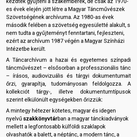
kezdték gyűjteni a szakemberek, de csak az 1970-
es évek elején jött létre a Magyar Táncművészek
Szövetségének archívuma. Az 1980-as évek
második felében a szövetség egyesületté alakult, s
nem tudta a gyűjteményt fenntartani, fejleszteni,
ezért az archívum 1987 végén a Magyar Színházi
Intézetbe került.
A Táncarchívum a hazai és egyetemes színpadi
táncművészet – elsősorban a professzionális tánc
– írásos, audiovizuális és tárgyi dokumentumait
őrzi, gyarapítja, tudományosan feldolgozza. A
kollekciót tárgy-, illetve dokumentumtípusok
szerint elkülönült egységekben őrizzük:
A mintegy hétezer kötetes, magyar és idegen
nyelvű
szakkönyvtár
ban a magyar tánckiadványok
mellett a legfontosabb külföldi szaklapok
olvashatók a balett, a néptánc, a modern tánc, a