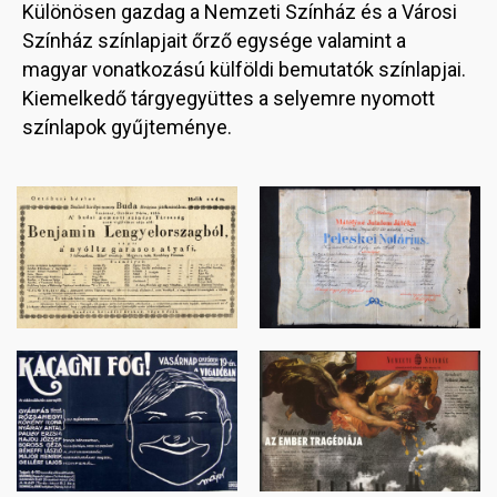
Különösen gazdag a Nemzeti Színház és a Városi
Színház színlapjait őrző egysége valamint a
magyar vonatkozású külföldi bemutatók színlapjai.
Kiemelkedő tárgyegyüttes a selyemre nyomott
színlapok gyűjteménye.
Image
Image
Image
Image