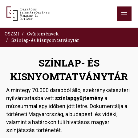
Ugrás
a
tartalomra
OSZMI
Gyűjtemények
Színlap- és kisnyomtatványtár
SZÍNLAP- ÉS
KISNYOMTATVÁNYTÁR
A mintegy 70.000 darabból álló, szekrénykataszteri
nyilvántartásba vett
színlapgyűjtemény
a
múzeummal egy időben jött létre. Dokumentálja a
történeti Magyarország, a budapesti és vidéki,
valamint a határokon túli hivatásos magyar
színjátszás történetét.