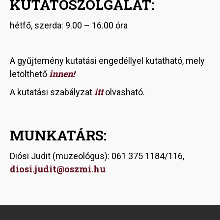
KUTATÓSZOLGÁLAT:
hétfő, szerda: 9.00 – 16.00 óra
A gyűjtemény kutatási engedéllyel kutatható, mely
innen!
letölthető
itt
A kutatási szabályzat
olvasható.
MUNKATÁRS:
Diósi Judit (muzeológus): 061 375 1184/116,
diosi.judit@oszmi.hu