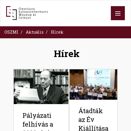
Ugrás
a
tartalomra
OSZMI
Aktuális
Hírek
Hírek
Image
Image
Átadták
Pályázati
az Év
felhívás a
Kiállítása