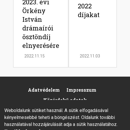
2023. évi
2022
Örkény
díjakat
István
drámaírói
ösztöndíj
elnyerésére
2022.11.15
2022.11.03
Adatvédelem
Impresszum
Footer
Közérdekű adatok
Weboldalunk sütiket használ. A sütik elfogadásával
kényelmesebbé teheti a böngészést. Oldalunk további
használatával hozzájárulását adja a sütik használatához.