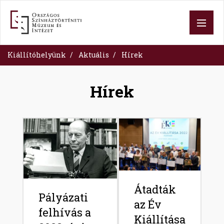
Ugrás
a
tartalomra
Kiállítóhelyünk
Aktuális
Hírek
Hírek
Image
Image
Átadták
Pályázati
az Év
felhívás a
Kiállítása