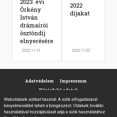
2023. évi
2022
Örkény
díjakat
István
drámaírói
ösztöndíj
elnyerésére
2022.11.15
2022.11.03
Adatvédelem
Impresszum
Footer
Közérdekű adatok
Weboldalunk sütiket használ. A sütik elfogadásával
kényelmesebbé teheti a böngészést. Oldalunk további
használatával hozzájárulását adja a sütik használatához.