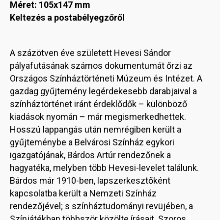
Méret: 105x147 mm
Keltezés a postabélyegzőről
A százötven éve született Hevesi Sándor
pályafutásának számos dokumentumát őrzi az
Országos Színháztörténeti Múzeum és Intézet. A
gazdag gyűjtemény legérdekesebb darabjaival a
színháztörténet iránt érdeklődők – különböző
kiadások nyomán – már megismerkedhettek.
Hosszú lappangás után nemrégiben került a
gyűjteménybe a Belvárosi Színház egykori
igazgatójának, Bárdos Artúr rendezőnek a
hagyatéka, melyben több Hevesi-levelet találunk.
Bárdos már 1910-ben, lapszerkesztőként
kapcsolatba került a Nemzeti Színház
rendezőjével; s színháztudományi revüjében, a
Színjátékban többször közölte írásait. Szoros