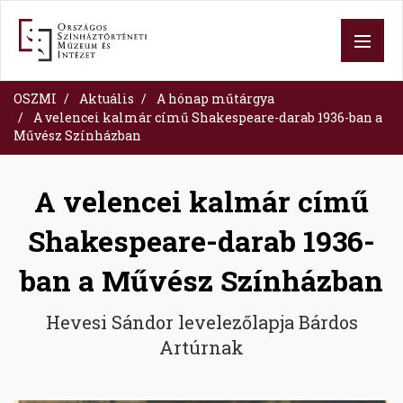
Ugrás
a
tartalomra
OSZMI
Aktuális
A hónap műtárgya
A velencei kalmár című Shakespeare-darab 1936-ban a
Művész Színházban
A velencei kalmár című
Shakespeare-darab 1936-
ban a Művész Színházban
Hevesi Sándor levelezőlapja Bárdos
Artúrnak
Image