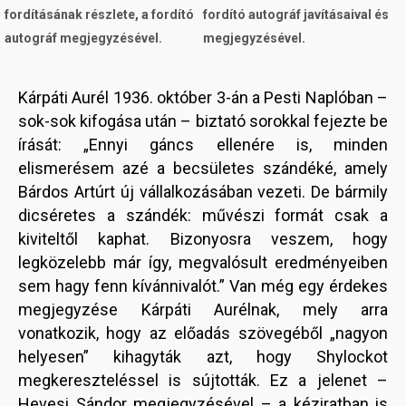
fordításának részlete, a fordító
fordító autográf javításaival és
autográf megjegyzésével.
megjegyzésével.
Kárpáti Aurél 1936. október 3-án a Pesti Naplóban –
sok-sok kifogása után – biztató sorokkal fejezte be
írását: „Ennyi gáncs ellenére is, minden
elismerésem azé a becsületes szándéké, amely
Bárdos Artúrt új vállalkozásában vezeti. De bármily
dicséretes a szándék: művészi formát csak a
kiviteltől kaphat. Bizonyosra veszem, hogy
legközelebb már így, megvalósult eredményeiben
sem hagy fenn kívánnivalót.” Van még egy érdekes
megjegyzése Kárpáti Aurélnak, mely arra
vonatkozik, hogy az előadás szövegéből „nagyon
helyesen” kihagyták azt, hogy Shylockot
megkereszteléssel is sújtották. Ez a jelenet –
Hevesi Sándor megjegyzésével – a kéziratban is