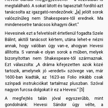
megtalálható. A sokat látott és tapasztalt fordító azt
tanácsolta az igazgató-rendezőnek: „[a] jelölt sorok
valószínűleg nem Shakespeare-től erednek. Ma
mindenesetre tanácsos kihagyni őket.”
Hevesinek ezt a felvetését értetlenül fogadta Szele
Bálint, akitől tanácsot kértem, utána lehet-e nézni
annak, hogy valóban úgy van-e, ahogyan Hevesi
állította. S vannak-e olyan sorok a műben, melyek
bizonyítottan nem Shakespeare-től származnak.
Ezt válaszolta: „A dráma kifejezetten azok közé
tartozik, amelynek jó »eredeti« szövege van, már
1600-ban kiadták, az 1623-as Folio inkább csak
színpadi instrukciókat tartalmaz pluszban. Szóval
nagyon furcsa dolgokat ír ez a Hevesi.” [5]
A megfejtés talán jóval egyszerűbb, mint
gondolnánk: Hevesi Sándor úgy vélte, a