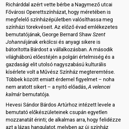
Richárddal azért vette bérbe a Nagymező utcai
Fővárosi Operettszínházat, hogy méretében is
megfelelő színházépületben valósíthassa meg
színházi törekvéseit. Az előző évad emlékezetes
bemutatójának, George Bernard Shaw
Szent
Johanná
jának erkölcsi és anyagi sikere is
bátorította Bárdost a vállalkozásban. A második
világháború előestéjén a polgári értelmiség és a
gazdasági elit utolsó nagyszabású kulturális
kísérlete volt a Művész Színház megteremtése.
Többek között emiatt érdemel figyelmet – noha
nem aratott sikert – a nyitó előadás,
A velencei
kalmár
bemutatója.
Hevesi Sándor Bárdos Artúrhoz intézett levele a
bemutató előkészületeinek csupán egyetlen
mozzanatát érinti; de alkalmas arra, hogy felidézze
azt a lázas hangulatot, melyben az új színház