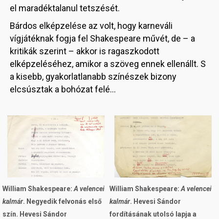
el maradéktalanul tetszését.
Bárdos elképzelése az volt, hogy karneváli
vígjátéknak fogja fel Shakespeare művét, de – a
kritikák szerint – akkor is ragaszkodott
elképzeléséhez, amikor a szöveg ennek ellenállt. S
a kisebb, gyakorlatlanabb színészek bizony
elcsúsztak a bohózat felé…
Image
Image
William Shakespeare:
A velencei
William Shakespeare:
A velencei
kalmár
. Negyedik felvonás első
kalmár
. Hevesi Sándor
szín. Hevesi Sándor
fordításának utolsó lapja a