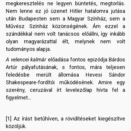
megkeresztelés ne legyen büntetés, megtorlás.
Nem lenne ez jó üzenet Hitler hatalomra jutása
után Budapesten sem a Magyar Színház, sem a
Művész Színház közönségének. Ám ezzel a
szándékkal nem volt tanácsos előállni, így inkább
olyan magyarázattal élt, melynek nem volt
tudományos alapja.
A velencei kalmár
előadása fontos epizódja Bárdos
Artúr pályafutásának, s fontos, mára teljesen
feledésbe merült állomása Hevesi Sándor
Shakespeare-fordítói működésének. Amire egy
szerény, ceruzával írt levelezőlap hívta fel a
figyelmet…
[1] Az írást betűhíven, a rövidítéseket kiegészítve
közöljük.