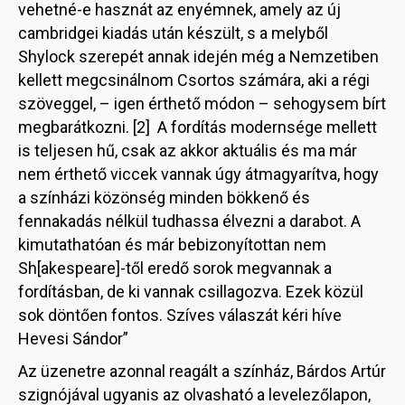
vehetné-e hasznát az enyémnek, amely az új
cambridgei kiadás után készült, s a melyből
Shylock szerepét annak idején még a Nemzetiben
kellett megcsinálnom Csortos számára, aki a régi
szöveggel, – igen érthető módon – sehogysem bírt
megbarátkozni. [2] A fordítás modernsége mellett
is teljesen hű, csak az akkor aktuális és ma már
nem érthető viccek vannak úgy átmagyarítva, hogy
a színházi közönség minden bökkenő és
fennakadás nélkül tudhassa élvezni a darabot. A
kimutathatóan és már bebizonyítottan nem
Sh[akespeare]-től eredő sorok megvannak a
fordításban, de ki vannak csillagozva. Ezek közül
sok döntően fontos. Szíves válaszát kéri híve
Hevesi Sándor”
Az üzenetre azonnal reagált a színház, Bárdos Artúr
szignójával ugyanis az olvasható a levelezőlapon,