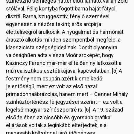
színésznő semleges háttér előtt látható, vállán zöld
stólával. Félig kontyba fogott barna haját fátyol
díszíti. Barna, szuggesztív, fénylő szemével
egyenesen a nézőre tekint; erős arcpírja
életteliségről árulkodik. A nyugalmat és harmóniát
árasztó alkotás minden szempontból megfelel a
klasszicista szépségideálnak. Donát olyannyira
valósághűen adta vissza Moór arcképét, hogy
Kazinczy Ferenc már-már elítélően nyilatkozott a
mű realisztikus esztétikájával kapcsolatban. [5] A
festmény nem csupán azért kiemelkedő
jelentőségű, mert ez volt az első hazai
primadonnaábrázolás, hanem mert – Cenner Mihály
színháztörténész feljegyzései szerint – ez volt a
legelső magyar színészportré is. [6] A 19. század
első felében az olcsóbb és gyorsabb grafikai
eljárások voltak a leginkább elterjedtek, s a
magasabb költséggel járó, időigényes