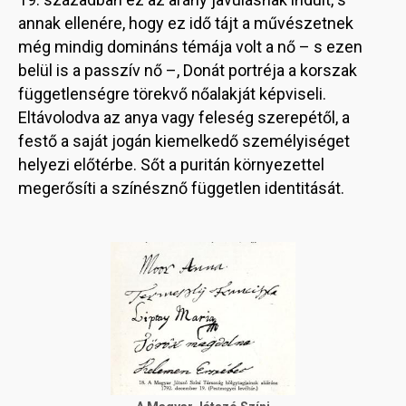
annak ellenére, hogy ez idő tájt a művészetnek
még mindig domináns témája volt a nő – s ezen
belül is a passzív nő –, Donát portréja a korszak
függetlenségre törekvő nőalakját képviseli.
Eltávolodva az anya vagy feleség szerepétől, a
festő a saját jogán kiemelkedő személyiséget
helyezi előtérbe. Sőt a puritán környezettel
megerősíti a színésznő független identitását.
Image