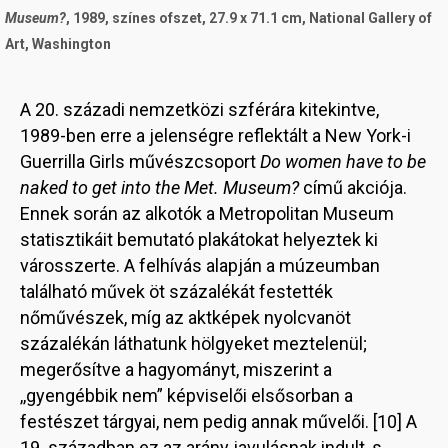
Museum?
, 1989, színes ofszet, 27.9 x 71.1 cm, National Gallery of
Art, Washington
A 20. századi nemzetközi szférára kitekintve,
1989-ben erre a jelenségre reflektált a New York-i
Guerrilla Girls művészcsoport
Do women have to be
naked to get into the Met. Museum?
című akciója.
Ennek során az alkotók a Metropolitan Museum
statisztikáit bemutató plakátokat helyeztek ki
városszerte. A felhívás alapján a múzeumban
található művek öt százalékát festették
nőművészek, míg az aktképek nyolcvanöt
százalékán láthatunk hölgyeket meztelenül;
megerősítve a hagyományt, miszerint a
,,gyengébbik nem” képviselői elsősorban a
festészet tárgyai, nem pedig annak művelői. [10] A
19. században ez az arány javulásnak indult, s