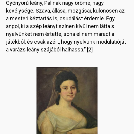
Gyönyörű leány, Palinak nagy öröme, nagy
kevélysége. Szava, állása, mozgásai, különösen az
a mesteri kéztartás is, csudálást érdemle. Egy
angol, ki a szép leányt színen kívűl nem látta s
nyelvünket nem értette, soha el nem maradt a
játékból, és csak azért, hogy nyelvünk modulatióját
a varázs leány szájából halhassa.” [2]
Image