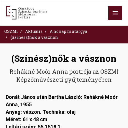
Ugrás
a
tartalomra
OSZMI
Aktuális
A hónap műtárgya
(Színész)nők a vásznon
(Színész)nők a vásznon
Rehákné Moór Anna portréja az OSZMI
Képzőművészeti gyűjteményében
Donát János után Bartha László: Rehákné Moór
Anna, 1955
Anyag: vászon. Technika: olaj
Méret: 61 x 48 cm
Leltári szám: 55.1518.1.