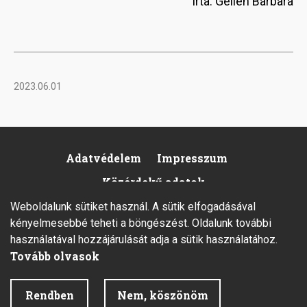
Írta: Gellén Barbara
2023.06.01
Adatvédelem
Impresszum
Footer
Közérdekű adatok
Weboldalunk sütiket használ. A sütik elfogadásával
kényelmesebbé teheti a böngészést. Oldalunk további
használatával hozzájárulását adja a sütik használatához.
Tovább olvasok
2026 © Minden jog fenntartva.
Rendben
Nem, köszönöm
Fejlesztette az Integral Vision Kft.