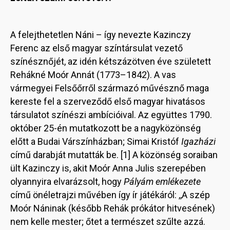
A felejthetetlen Náni – így nevezte Kazinczy
Ferenc az első magyar színtársulat vezető
színésznőjét, az idén kétszázötven éve született
Rehákné Moór Annát (1773–1842). A vas
vármegyei Felsőőrről származó művésznő maga
kereste fel a szerveződő első magyar hivatásos
társulatot színészi ambícióival. Az együttes 1790.
október 25-én mutatkozott be a nagyközönség
előtt a Budai Várszínházban; Simai Kristóf
Igazházi
című darabját mutatták be. [1] A közönség soraiban
ült Kazinczy is, akit Moór Anna Julis szerepében
olyannyira elvarázsolt, hogy
Pályám emlékezete
című önéletrajzi művében így ír játékáról: ,,A szép
Moór Náninak (később Rehák prókátor hitvesének)
nem kelle mester; őtet a természet szűlte azzá.