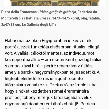
Piero della Francesca:
Urbino grófja és grófnéja
, Federico da
Montefeltro és Battista Sforza, 1473–1475 körül, olaj, fatábla,
2x47x33 cm, Le Galleria degli Uffizi
Habár már az ókori Egyiptomban is készültek
portrék, ezek funkciója elsősorban rituális jellegű
volt. A vallási céloktól mentes, az individuumot
középpontba állító – ám esetenként gazdag bibliai
szimbolikával bíró – portré reneszánsz újítás,
amely a barokk hagyományokban teljesedett ki. A
legtöbb elérhető forrás is a quattrocento
időszakára vonatkozik. Ezek arról számolnak be,
hogy a nőket kezdetben római éremmintára
profilból, többnyire férjük társaságában, velük
egyenrangú donátorként ábrázolták. [8] Patricia