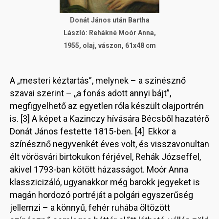
Donát János után Bartha
László: Rehákné Moór Anna,
1955, olaj, vászon, 61x48 cm
A „mesteri kéztartás”, melynek – a színésznő
szavai szerint – ,,a fonás adott annyi bájt”,
megfigyelhető az egyetlen róla készült olajportrén
is. [3] A képet a Kazinczy hívására Bécsből hazatérő
Donát János festette 1815-ben. [4] Ekkor a
színésznő negyvenkét éves volt, és visszavonultan
élt vörösvári birtokukon férjével, Rehák Józseffel,
akivel 1793-ban kötött házasságot. Moór Anna
klasszicizáló, ugyanakkor még barokk jegyeket is
magán hordozó portréját a polgári egyszerűség
jellemzi – a könnyű, fehér ruhába öltözött