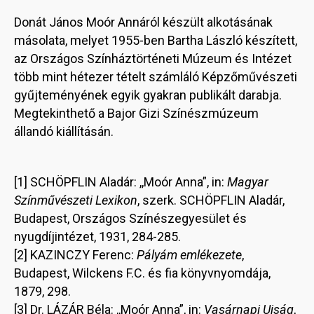
Donát János Moór Annáról készült alkotásának
másolata, melyet 1955-ben Bartha László készített,
az Országos Színháztörténeti Múzeum és Intézet
több mint hétezer tételt számláló Képzőművészeti
gyűjteményének egyik gyakran publikált darabja.
Megtekinthető a Bajor Gizi Színészmúzeum
állandó kiállításán.
[1] SCHÖPFLIN Aladár: ,,Moór Anna”, in:
Magyar
Színművészeti Lexikon
, szerk. SCHÖPFLIN Aladár,
Budapest, Országos Színészegyesület és
nyugdíjintézet, 1931, 284-285.
[2] KAZINCZY Ferenc:
Pályám emlékezete
,
Budapest, Wilckens F.C. és fia könyvnyomdája,
1879, 298.
[3] Dr. LÁZÁR Béla: ,,Moór Anna”, in:
Vasárnapi Ujság
,