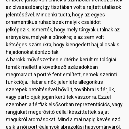
az olvasásában; így tisztában volt a rejtett utalások
jelentésével. Mindenki tudta, hogy az egyes
ornamentikus ruhadíszek melyik családot
jelképezik. Ismerték, hogy mely tárgyak utalnak az
erényekre, melyek a bűnökre; s az sem volt
kétséges számukra, hogy kiengedett hajjal csakis
hajadonokat ábrázoltak.
A barokk művészetben előtérbe került mitológiai
témák mellett a következő századokban
megmaradt a portré fent említett, nemek szerinti
funkciója. Habár a nők jelenléte allegorikus
szerepek betöltésével bővült, továbbra is férjük,
vagy pártolójuk jogán kerültek vászonra. Ezzel
szemben a férfiak elsősorban reprezentációs, vagy
rangjukat megerősítő céllal készíttettek saját
magukról arcmásokat. Mind a mai napig kevés szó
esik a női portréalanyok ábrázolási hagyományáról,