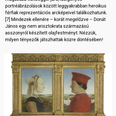
portréábrázolások között leggyakrabban heroikus
férfiak reprezentációs arcképeivel találkozhatunk.
[7] Mindezek ellenére – korát megelőzve – Donát
János egy nem arisztokrata származású
asszonyról készített olajfestményt. Nézzük,
milyen tényezők játszhattak közre döntésében!
Image