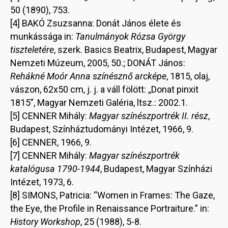
50 (1890), 753.
[4] BAKÓ Zsuzsanna: Donát János élete és
munkássága in:
Tanulmányok Rózsa György
tiszteletére
, szerk. Basics Beatrix, Budapest, Magyar
Nemzeti Múzeum, 2005, 50.; DONÁT János:
Rehákné Moór Anna színésznő arcképe
, 1815, olaj,
vászon, 62x50 cm, j. j. a váll fölött: ,,Donat pinxit
1815”, Magyar Nemzeti Galéria, ltsz.: 2002.1.
[5] CENNER Mihály:
Magyar színészportrék II. rész
,
Budapest, Színháztudományi Intézet, 1966, 9.
[6] CENNER, 1966, 9.
[7] CENNER Mihály:
Magyar színészportrék
katalógusa 1790-1944
, Budapest, Magyar Színházi
Intézet, 1973, 6.
[8] SIMONS, Patricia: “Women in Frames: The Gaze,
the Eye, the Profile in Renaissance Portraiture.” in:
History Workshop
, 25 (1988), 5-8.