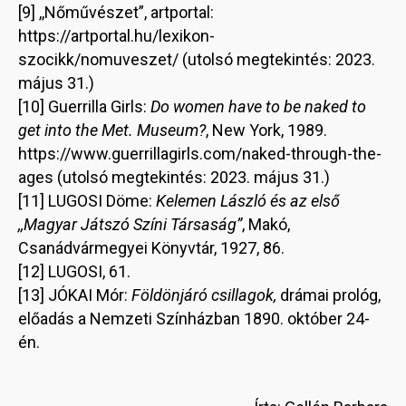
[9] ,,Nőművészet”, artportal:
https://artportal.hu/lexikon-
szocikk/nomuveszet/ (utolsó megtekintés: 2023.
május 31.)
[10] Guerrilla Girls:
Do women have to be naked to
get into the Met. Museum?
, New York, 1989.
https://www.guerrillagirls.com/naked-through-the-
ages (utolsó megtekintés: 2023. május 31.)
[11] LUGOSI Döme:
Kelemen László és az első
,,Magyar Játszó Színi Társaság”
, Makó,
Csanádvármegyei Könyvtár, 1927, 86.
[12] LUGOSI, 61.
[13] JÓKAI Mór:
Földönjáró csillagok,
drámai prológ,
előadás a Nemzeti Színházban 1890. október 24-
én.