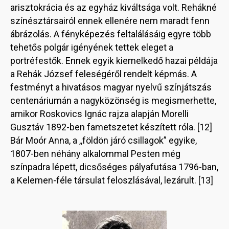
arisztokrácia és az egyház kiváltsága volt. Rehákné
színésztársairól ennek ellenére nem maradt fenn
ábrázolás. A fényképezés feltalálásáig egyre több
tehetős polgár igényének tettek eleget a
portréfestők. Ennek egyik kiemelkedő hazai példája
a Rehák József feleségéről rendelt képmás. A
festményt a hivatásos magyar nyelvű színjátszás
centenáriumán a nagyközönség is megismerhette,
amikor Roskovics Ignác rajza alapján Morelli
Gusztáv 1892-ben fametszetet készített róla. [12]
Bár Moór Anna, a ,,földön járó csillagok” egyike,
1807-ben néhány alkalommal Pesten még
színpadra lépett, dicsőséges pályafutása 1796-ban,
a Kelemen-féle társulat feloszlásával, lezárult. [13]
Image