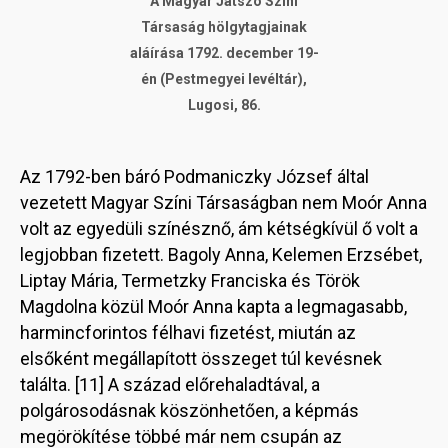
A Magyar Játszó Színi
Társaság hölgytagjainak
aláírása 1792. december 19-
én (Pestmegyei levéltár),
Lugosi, 86.
Az 1792-ben báró Podmaniczky József által
vezetett Magyar Színi Társaságban nem Moór Anna
volt az egyedüli színésznő, ám kétségkívül ő volt a
legjobban fizetett. Bagoly Anna, Kelemen Erzsébet,
Liptay Mária, Termetzky Franciska és Török
Magdolna közül Moór Anna kapta a legmagasabb,
harmincforintos félhavi fizetést, miután az
elsőként megállapított összeget túl kevésnek
találta. [11] A század előrehaladtával, a
polgárosodásnak köszönhetően, a képmás
megörökítése többé már nem csupán az