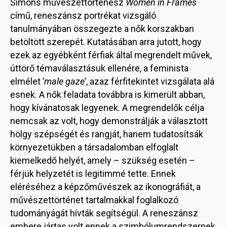
Simons művészettörténész
Women in Frames
című, reneszánsz portrékat vizsgáló
tanulmányában összegezte a nők korszakban
betöltött szerepét. Kutatásában arra jutott, hogy
ezek az egyébként férfiak által megrendelt művek,
úttörő témaválasztásuk ellenére, a feminista
elmélet ’
male gaze
’, azaz férfitekintet vizsgálata alá
esnek. A nők feladata továbbra is kimerült abban,
hogy kívánatosak legyenek. A megrendelők célja
nemcsak az volt, hogy demonstrálják a választott
hölgy szépségét és rangját, hanem tudatosítsák
környezetükben a társadalomban elfoglalt
kiemelkedő helyét, amely – szükség esetén –
férjük helyzetét is legitimmé tette. Ennek
eléréséhez a képzőművészek az ikonográfiát, a
művészettörténet tartalmakkal foglalkozó
tudományágát hívták segítségül. A reneszánsz
embere jártas volt ennek a szimbólumrendszernek