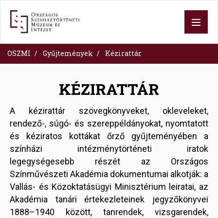
Ugrás
a
tartalomra
OSZMI
Gyűjtemények
Kézirattár
KÉZIRATTÁR
A kézirattár szövegkönyveket, okleveleket,
rendező-, súgó- és szereppéldányokat, nyomtatott
és kéziratos kottákat őrző gyűjteményében a
színházi intézménytörténeti iratok
legegységesebb részét az Országos
Színművészeti Akadémia dokumentumai alkotják: a
Vallás- és Közoktatásügyi Minisztérium leiratai, az
Akadémia tanári értekezleteinek jegyzőkönyvei
1888–1940 között, tanrendek, vizsgarendek,