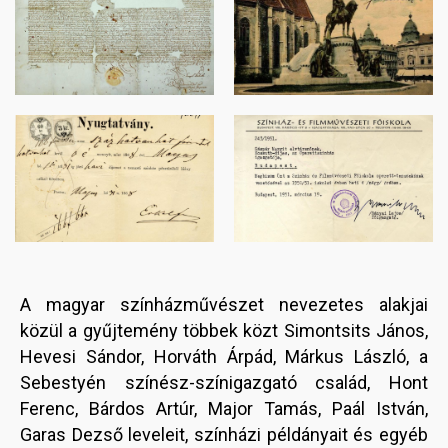
Image
Image
A magyar színházművészet nevezetes alakjai
közül a gyűjtemény többek közt Simontsits János,
Hevesi Sándor, Horváth Árpád, Márkus László, a
Sebestyén színész-színigazgató család, Hont
Ferenc, Bárdos Artúr, Major Tamás, Paál István,
Garas Dezső leveleit, színházi példányait és egyéb