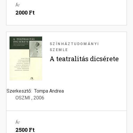
Ár
2000 Ft
Image
SZÍNHÁZTUDOMÁNYI
SZEMLE
A teatralitás dicsérete
Szerkesztő
Tompa Andrea
OSZMI
2006
Ár
2500 Ft