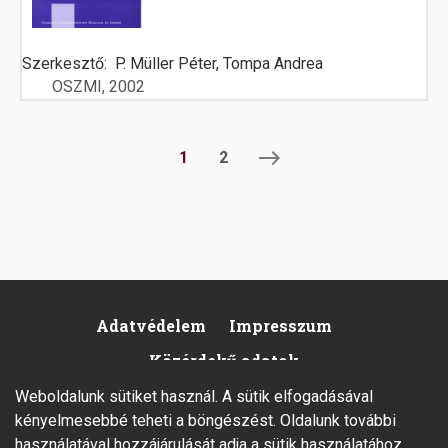
Szerkesztő
P. Müller Péter, Tompa Andrea
OSZMI
2002
Oldalszámozás
Jelenlegi
1
Oldal
2
oldal
Adatvédelem
Impresszum
Footer
Közérdekű adatok
Weboldalunk sütiket használ. A sütik elfogadásával
kényelmesebbé teheti a böngészést. Oldalunk további
használatával hozzájárulását adja a sütik használatához.