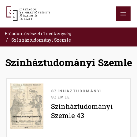
Ugrás
a
tartalomra
Előadóművészeti Tevékenység
Színháztudományi Szemle
Színháztudományi Szemle
Image
SZÍNHÁZTUDOMÁNYI
SZEMLE
Színháztudományi
Szemle 43