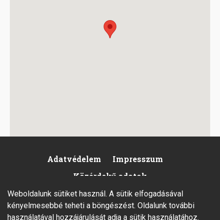
Adatvédelem
Impresszum
Footer
Közérdekű adatok
Weboldalunk sütiket használ. A sütik elfogadásával
kényelmesebbé teheti a böngészést. Oldalunk további
használatával hozzájárulását adja a sütik használatához.