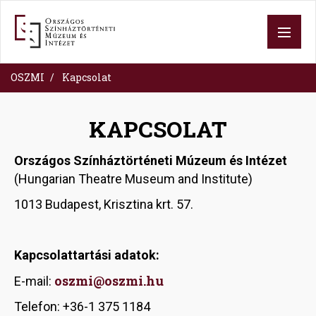
Ugrás
a
tartalomra
OSZMI
Kapcsolat
KAPCSOLAT
Országos Színháztörténeti Múzeum és Intézet
(
Hungarian Theatre Museum and Institute)
1013 Budapest, Krisztina krt. 57.
Kapcsolattartási adatok:
oszmi@oszmi.hu
E-mail:
Telefon: +36-1 375 1184