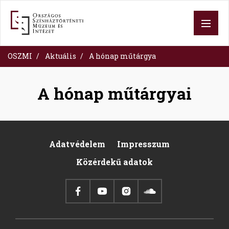
Skip
to
main
content
OSZMI
Aktuális
A hónap műtárgya
A hónap műtárgyai
Adatvédelem
Impresszum
Footer
Közérdekű adatok