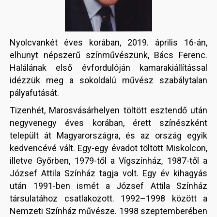
Nyolcvankét éves korában, 2019. április 16-án,
elhunyt népszerű színművészünk, Bács Ferenc.
Halálának első évfordulóján kamarakiállítással
idézzük meg a sokoldalú művész szabálytalan
pályafutását.
Tizenhét, Marosvásárhelyen töltött esztendő után
negyvenegy éves korában, érett színészként
települt át Magyarországra, és az ország egyik
kedvencévé vált. Egy-egy évadot töltött Miskolcon,
illetve Győrben, 1979-től a Vígszínház, 1987-től a
József Attila Színház tagja volt. Egy év kihagyás
után 1991-ben ismét a József Attila Színház
társulatához csatlakozott. 1992–1998 között a
Nemzeti Színház művésze. 1998 szeptemberében