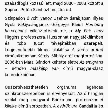
szabadfoglalkozású lett, majd 2000–2003 között a
Soproni Petőfi Színházban játszott.
Színpadon ő volt Ivanov Csehov darabjában, Illyés
Gyula
Fáklyaláng
jának Görgeyje, Kleist
Homburg
hercegé
nek választófejedelme, a
My Fair Lady
Higgins professzora. Huszonhat nagyjátékfilmben
és több tucat tévéjátékban szerepelt.
Legjelentősebb filmes alakítása
A vörös grófnő
című alkotásban Károlyi Mihály gróf megformálása.
2006-ban Márai Sándort keltette életre
Az emigráns
– Minden másképp van
című magyar-olasz
koprodukcióban.
Összetéveszthetetlen orgánuma legendás
szinkronszerepeiben is érvényesült. Az ő hangján
szólal meg magyarul Brinkmann professzor
A
klinika
című sorozatban,
A gyűrűk ura
Gandalfja és