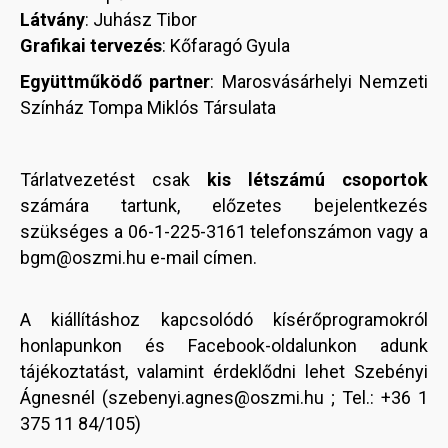
Látvány
: Juhász Tibor
Grafikai tervezés
: Kőfaragó Gyula
Együttműködő partner
: Marosvásárhelyi Nemzeti
Színház Tompa Miklós Társulata
Tárlatvezetést csak
kis létszámú csoportok
számára tartunk, előzetes bejelentkezés
szükséges a 06-1-225-3161 telefonszámon vagy a
bgm@oszmi.hu e-mail címen.
A kiállításhoz kapcsolódó kísérőprogramokról
honlapunkon és Facebook-oldalunkon adunk
tájékoztatást, valamint érdeklődni lehet Szebényi
Ágnesnél (szebenyi.agnes@oszmi.hu ; Tel.: +36 1
375 11 84/105)