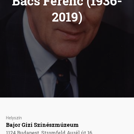
Bács Ferenc (1936-
2019)
Helyszín
Bajor Gizi Színészmúzeum
1124 Budapest, Stromfeld Aurél út 16.