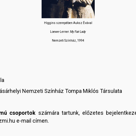
Higgins szerepében Auksz Évával
Loewe-Lerner:
My Fair Lady
Nemzeti Színház, 1994
la
ásárhelyi Nemzeti Színház Tompa Miklós Társulata
ámú csoportok
számára tartunk, előzetes bejelentke
mi.hu e-mail címen.