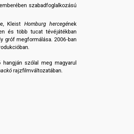
ptemberében szabadfoglalkozású
je, Kleist
Homburg hercegé
nek
en és több tucat tévéjátékban
ly gróf megformálása. 2006-ban
rodukcióban.
ő hangján szólal meg magyarul
mackó
rajzfilmváltozatában.