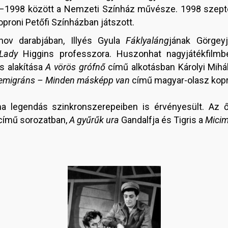
92–1998 között a Nemzeti Színház művésze. 1998 sze
proni Petőfi Színházban játszott.
hov darabjában, Illyés Gyula
Fáklyaláng
jának Görgey
Lady
Higgins professzora. Huszonhat nagyjátékfilmb
s alakítása
A vörös grófnő
című alkotásban Károlyi Mihá
emigráns – Minden másképp van
című magyar-olasz kop
a legendás szinkronszerepeiben is érvényesült. Az 
című sorozatban,
A gyűrűk ura
Gandalfja és Tigris a
Mici