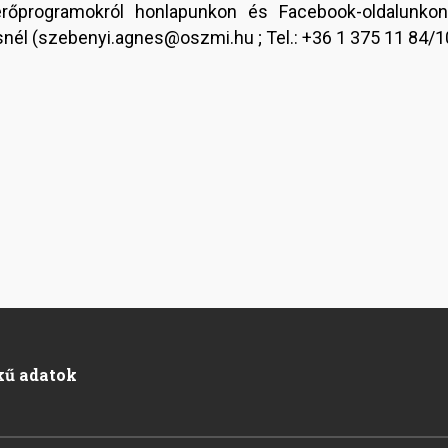
érőprogramokról honlapunkon és Facebook-oldalunkon
snél (szebenyi.agnes@oszmi.hu ; Tel.: +36 1 375 11 84/1
kű adatok