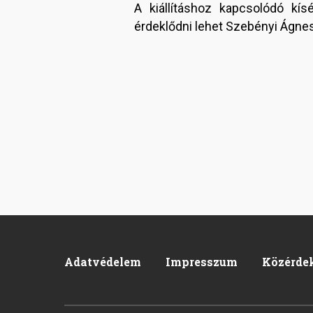
A kiállításhoz kapcsolódó kís
érdeklődni lehet Szebényi Ágne
Adatvédelem
Impresszum
Közérde
Footer