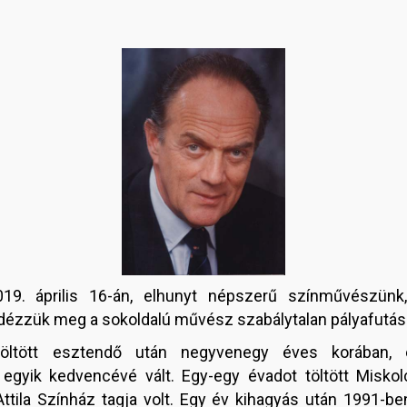
19. április 16-án, elhunyt népszerű színművészünk
 idézzük meg a sokoldalú művész szabálytalan pályafutás
töltött esztendő után negyvenegy éves korában, é
gyik kedvencévé vált. Egy-egy évadot töltött Miskolc
Attila Színház tagja volt. Egy év kihagyás után 1991-be