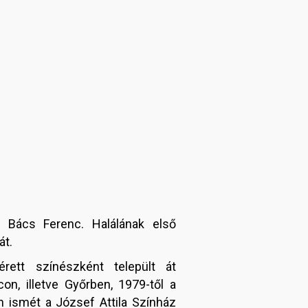
, Bács Ferenc. Halálának első
át.
rett színészként települt át
on, illetve Győrben, 1979-től a
n ismét a József Attila Színház