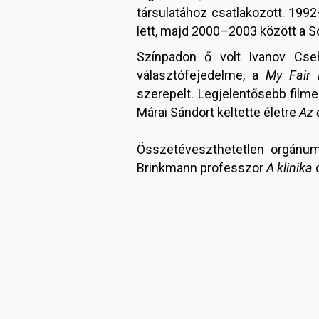
társulatához csatlakozott. 19
lett, majd 2000–2003 között a So
Színpadon ő volt Ivanov Cse
választófejedelme, a
My Fair 
szerepelt. Legjelentősebb filme
Márai Sándort keltette életre
Az 
Összetéveszthetetlen orgánum
Brinkmann professzor
A klinika