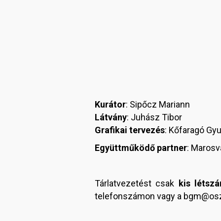
Kurátor
: Sipőcz Mariann
Látvány
: Juhász Tibor
Grafikai tervezés
: Kőfaragó Gyu
Együttműködő partner
: Marosv
Tárlatvezetést csak
kis létsz
telefonszámon vagy a bgm@osz