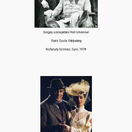
Görgey szerepében Holl Istvánnal
Illyés Gyula:
Fáklyaláng
Kisfaludy Színház, Győr, 1978