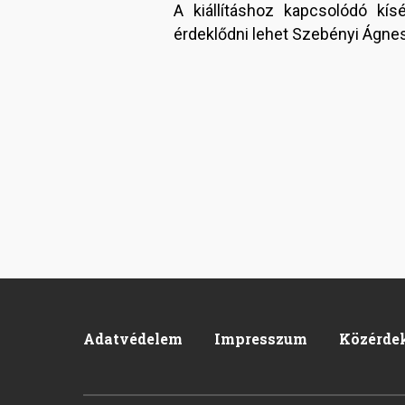
A kiállításhoz kapcsolódó kís
érdeklődni lehet Szebényi Ágne
Adatvédelem
Impresszum
Közérde
Pied
de