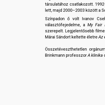
társulatához csatlakozott. 19
lett, majd 2000–2003 között a So
Színpadon ő volt Ivanov Cse
választófejedelme, a
My Fair 
szerepelt. Legjelentősebb filme
Márai Sándort keltette életre
Az 
Összetéveszthetetlen orgánum
Brinkmann professzor
A klinika