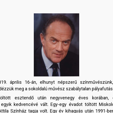
19. április 16-án, elhunyt népszerű színművészünk
 idézzük meg a sokoldalú művész szabálytalan pályafutás
töltött esztendő után negyvenegy éves korában, é
gyik kedvencévé vált. Egy-egy évadot töltött Miskolc
Attila Színház tagja volt. Egy év kihagyás után 1991-be