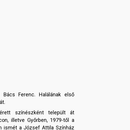
, Bács Ferenc. Halálának első
át.
rett színészként települt át
on, illetve Győrben, 1979-től a
n ismét a József Attila Színház