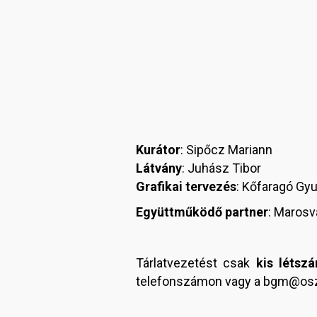
Kurátor
: Sipőcz Mariann
Látvány
: Juhász Tibor
Grafikai tervezés
: Kőfaragó Gyu
Együttműködő partner
: Marosv
Tárlatvezetést csak
kis létsz
telefonszámon vagy a bgm@osz