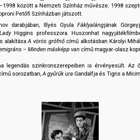
92–1998 között a Nemzeti Színház művésze. 1998 sze
proni Petőfi Színházban játszott.
hov darabjában, Illyés Gyula
Fáklyaláng
jának Görgey
Lady
Higgins professzora. Huszonhat nagyjátékfilmb
s alakítása
A vörös grófnő
című alkotásban Károlyi Mihá
emigráns – Minden másképp van
című magyar-olasz kop
a legendás szinkronszerepeiben is érvényesült. Az 
című sorozatban,
A gyűrűk ura
Gandalfja és Tigris a
Mici