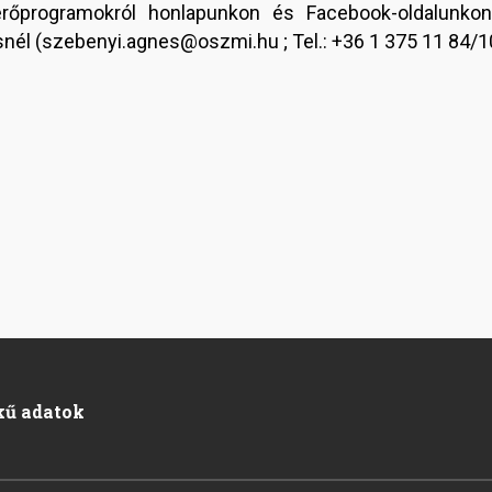
érőprogramokról honlapunkon és Facebook-oldalunkon
snél (szebenyi.agnes@oszmi.hu ; Tel.: +36 1 375 11 84/1
kű adatok