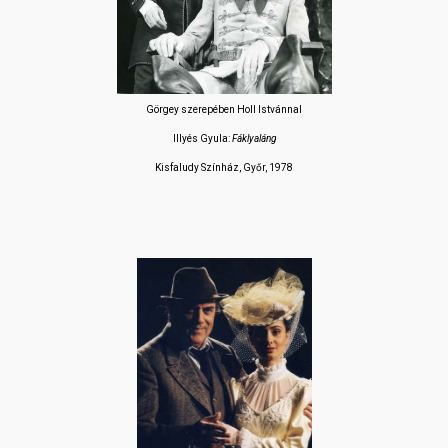
Görgey szerepében Holl Istvánnal
Illyés Gyula:
Fáklyaláng
Kisfaludy Színház, Győr, 1978