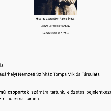
Higgins szerepében Auksz Évával
Loewe-Lerner:
My Fair Lady
Nemzeti Színház, 1994
la
ásárhelyi Nemzeti Színház Tompa Miklós Társulata
ámú csoportok
számára tartunk, előzetes bejelentke
mi.hu e-mail címen.