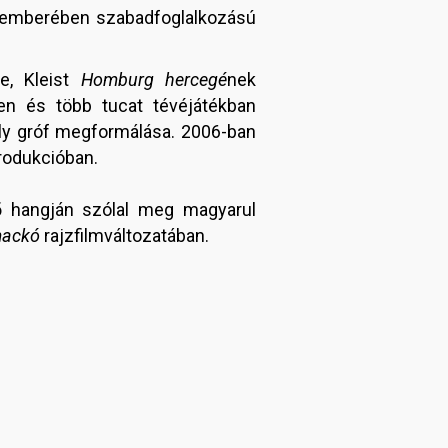
ptemberében szabadfoglalkozású
je, Kleist
Homburg hercegé
nek
en és több tucat tévéjátékban
ly gróf megformálása. 2006-ban
rodukcióban.
ő hangján szólal meg magyarul
mackó
rajzfilmváltozatában.