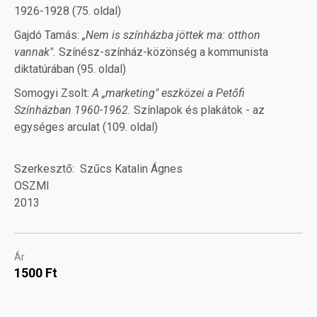
1926-1928 (75. oldal)
Gajdó Tamás:
„Nem is színházba jöttek ma: otthon
vannak".
Színész-színház-közönség a kommunista
diktatúrában (95. oldal)
Somogyi Zsolt:
A „marketing" eszközei a Petőfi
Színházban 1960-1962.
Színlapok és plakátok - az
egységes arculat (109. oldal)
Szerkesztő
Szűcs Katalin Ágnes
OSZMI
2013
Ár
1500 Ft