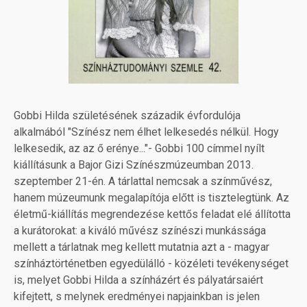
Gobbi Hilda születésének századik évfordulója
alkalmából "Színész nem élhet lelkesedés nélkül. Hogy
lelkesedik, az az ő erénye..."- Gobbi 100 címmel nyílt
kiállításunk a Bajor Gizi Színészmúzeumban 2013.
szeptember 21-én. A tárlattal nemcsak a színművész,
hanem múzeumunk megalapítója előtt is tisztelegtünk. Az
életmű-kiállítás megrendezése kettős feladat elé állította
a kurátorokat: a kiváló művész színészi munkássága
mellett a tárlatnak meg kellett mutatnia azt a - magyar
színháztörténetben egyedülálló - közéleti tevékenységet
is, melyet Gobbi Hilda a színházért és pályatársaiért
kifejtett, s melynek eredményei napjainkban is jelen