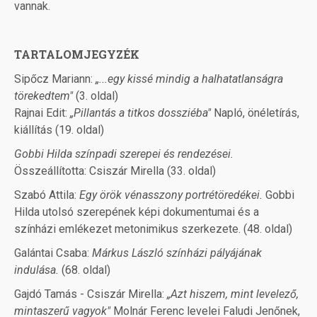
vannak.
TARTALOMJEGYZÉK
Sipőcz Mariann:
„...egy kissé mindig a halhatatlanságra
törekedtem"
(3. oldal)
Rajnai Edit:
„Pillantás a titkos dossziéba"
Napló, önéletírás,
kiállítás (19. oldal)
Gobbi Hilda színpadi szerepei és rendezései.
Összeállította: Csiszár Mirella (33. oldal)
Szabó Attila:
Egy örök vénasszony portrétöredékei.
Gobbi
Hilda utolsó szerepének képi dokumentumai és a
színházi emlékezet metonimikus szerkezete. (48. oldal)
Galántai Csaba:
Márkus László színházi pályájának
indulása.
(68. oldal)
Gajdó Tamás - Csiszár Mirella:
„Azt hiszem, mint levelező,
mintaszerű vagyok"
Molnár Ferenc levelei Faludi Jenőnek,