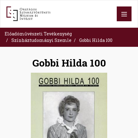
Ugrás
a
tartalomra
Előadóművészeti Tevékenység
Színháztudományi Szemle
Gobbi Hilda 100
Gobbi Hilda 100
Image