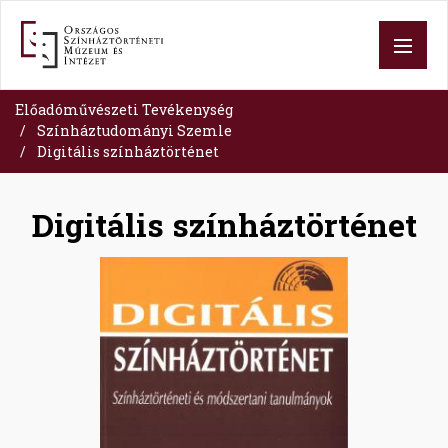
Ugrás
a
tartalomra
Előadóművészeti Tevékenység
Színháztudományi Szemle
Digitális színháztörténet
Digitális színháztörténet
Image