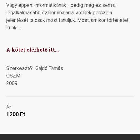
Vagy éppen: informatikának - pedig még ez sem a
legalkalmasabb szinonima arra, aminek persze a
jelentését is csak most tanuljuk. Most, amikor történetet
írunk …
A kötet elérhető itt...
Szerkesztő
Gajdó Tamás
OSZMI
2009
Ár
1200 Ft