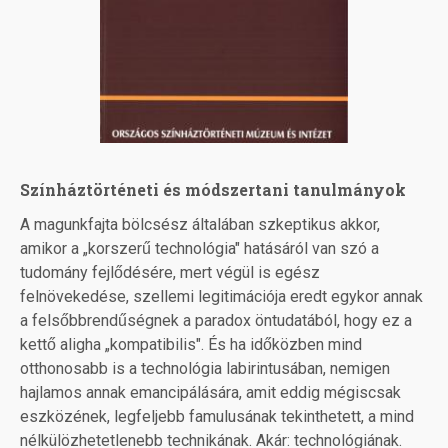
Színháztörténeti és módszertani tanulmányok
A magunkfajta bölcsész általában szkeptikus akkor,
amikor a „korszerű technológia" hatásáról van szó a
tudomány fejlődésére, mert végül is egész
felnövekedése, szellemi legitimációja eredt egykor annak
a felsőbbrendűségnek a paradox öntudatából, hogy ez a
kettő aligha „kompatibilis". És ha időközben mind
otthonosabb is a technológia labirintusában, nemigen
hajlamos annak emancipálására, amit eddig mégiscsak
eszközének, legfeljebb famulusának tekinthetett, a mind
nélkülözhetetlenebb technikának. Akár: technológiának.