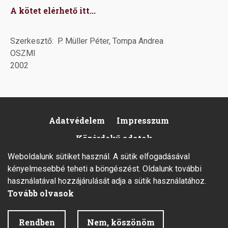
A kötet elérhető itt...
Szerkesztő
P. Müller Péter, Tompa Andrea
OSZMI
2002
Adatvédelem
Impresszum
Footer
Közérdekű adatok
Weboldalunk sütiket használ. A sütik elfogadásával
kényelmesebbé teheti a böngészést. Oldalunk további
használatával hozzájárulását adja a sütik használatához.
Tovább olvasok
2026 © Minden jog fenntartva.
Rendben
Nem, köszönöm
Fejlesztette az Integral Vision Kft.