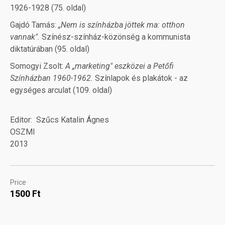
1926-1928 (75. oldal)
Gajdó Tamás:
„Nem is színházba jöttek ma: otthon
vannak".
Színész-színház-közönség a kommunista
diktatúrában (95. oldal)
Somogyi Zsolt:
A „marketing" eszközei a Petőfi
Színházban 1960-1962.
Színlapok és plakátok - az
egységes arculat (109. oldal)
Editor
Szűcs Katalin Ágnes
OSZMI
2013
Price
1500 Ft