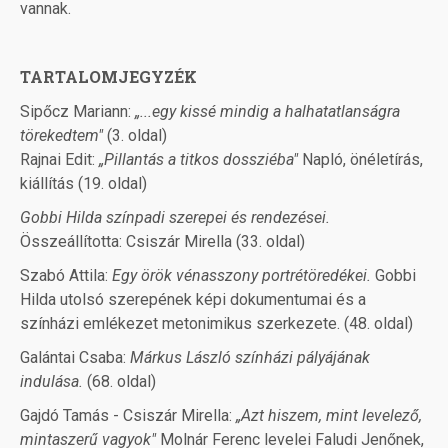
vannak.
TARTALOMJEGYZÉK
Sipőcz Mariann:
„...egy kissé mindig a halhatatlanságra
törekedtem"
(3. oldal)
Rajnai Edit:
„Pillantás a titkos dossziéba"
Napló, önéletírás,
kiállítás (19. oldal)
Gobbi Hilda színpadi szerepei és rendezései.
Összeállította: Csiszár Mirella (33. oldal)
Szabó Attila:
Egy örök vénasszony portrétöredékei.
Gobbi
Hilda utolsó szerepének képi dokumentumai és a
színházi emlékezet metonimikus szerkezete. (48. oldal)
Galántai Csaba:
Márkus László színházi pályájának
indulása.
(68. oldal)
Gajdó Tamás - Csiszár Mirella:
„Azt hiszem, mint levelező,
mintaszerű vagyok"
Molnár Ferenc levelei Faludi Jenőnek,