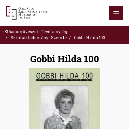
Skip
to
main
content
Előadóművészeti Tevékenység
Színháztudományi Szemle
Gobbi Hilda 100
Gobbi Hilda 100
Image