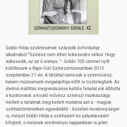
Gobbi Hilda születésének századik évfordulója
alkalmából "Színész nem élhet lelkesedés nélkül. Hogy
lelkesedik, az az ő erénye..."- Gobbi 100 címmel nyílt
kiállításunk a Bajor Gizi Színészmúzeumban 2013.
szeptember 21-én. A tárlattal nemcsak a színművész,
hanem múzeumunk megalapítója előtt is tisztelegtünk. Az
életmű-kiállítás megrendezése kettős feladat elé állította
a kurátorokat: a kiváló művész színészi munkássága
mellett a tárlatnak meg kellett mutatnia azt a - magyar
színháztörténetben egyedülálló - közéleti tevékenységet
is, melyet Gobbi Hilda a színházért és pályatársaiért
kifejtett, s melynek eredményei napjainkban is jelen