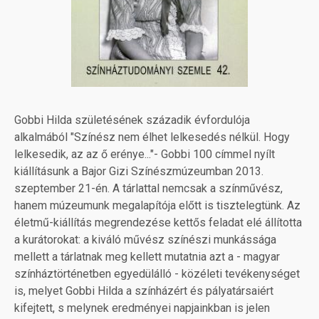
Gobbi Hilda születésének századik évfordulója
alkalmából "Színész nem élhet lelkesedés nélkül. Hogy
lelkesedik, az az ő erénye..."- Gobbi 100 címmel nyílt
kiállításunk a Bajor Gizi Színészmúzeumban 2013.
szeptember 21-én. A tárlattal nemcsak a színművész,
hanem múzeumunk megalapítója előtt is tisztelegtünk. Az
életmű-kiállítás megrendezése kettős feladat elé állította
a kurátorokat: a kiváló művész színészi munkássága
mellett a tárlatnak meg kellett mutatnia azt a - magyar
színháztörténetben egyedülálló - közéleti tevékenységet
is, melyet Gobbi Hilda a színházért és pályatársaiért
kifejtett, s melynek eredményei napjainkban is jelen