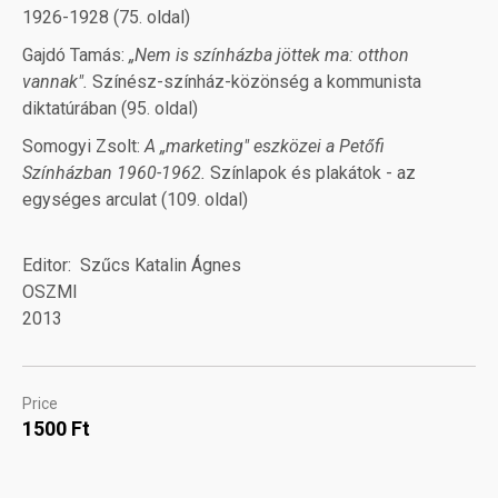
1926-1928 (75. oldal)
Gajdó Tamás:
„Nem is színházba jöttek ma: otthon
vannak".
Színész-színház-közönség a kommunista
diktatúrában (95. oldal)
Somogyi Zsolt:
A „marketing" eszközei a Petőfi
Színházban 1960-1962.
Színlapok és plakátok - az
egységes arculat (109. oldal)
Editor
Szűcs Katalin Ágnes
OSZMI
2013
Price
1500 Ft