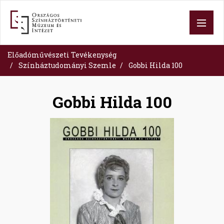
Skip
to
main
content
Előadóművészeti Tevékenység
Színháztudományi Szemle
Gobbi Hilda 100
Gobbi Hilda 100
Image