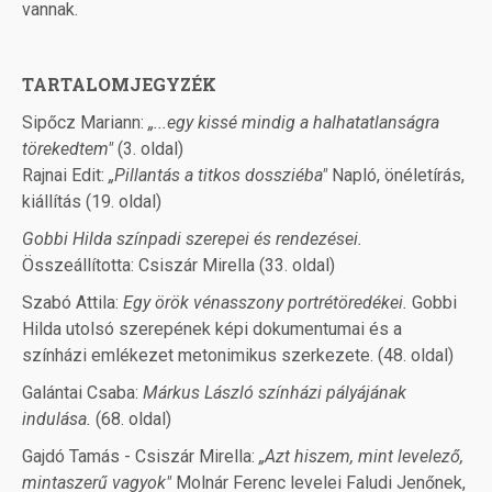
vannak.
TARTALOMJEGYZÉK
Sipőcz Mariann:
„...egy kissé mindig a halhatatlanságra
törekedtem"
(3. oldal)
Rajnai Edit:
„Pillantás a titkos dossziéba"
Napló, önéletírás,
kiállítás (19. oldal)
Gobbi Hilda színpadi szerepei és rendezései.
Összeállította: Csiszár Mirella (33. oldal)
Szabó Attila:
Egy örök vénasszony portrétöredékei.
Gobbi
Hilda utolsó szerepének képi dokumentumai és a
színházi emlékezet metonimikus szerkezete. (48. oldal)
Galántai Csaba:
Márkus László színházi pályájának
indulása.
(68. oldal)
Gajdó Tamás - Csiszár Mirella:
„Azt hiszem, mint levelező,
mintaszerű vagyok"
Molnár Ferenc levelei Faludi Jenőnek,