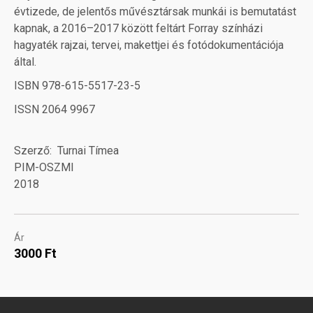
évtizede, de jelentős művésztársak munkái is bemutatást
kapnak, a 2016–2017 között feltárt Forray színházi
hagyaték rajzai, tervei, makettjei és fotódokumentációja
által.
ISBN 978-615-5517-23-5
ISSN 2064 9967
Szerző
Turnai Tímea
PIM-OSZMI
2018
Ár
3000 Ft