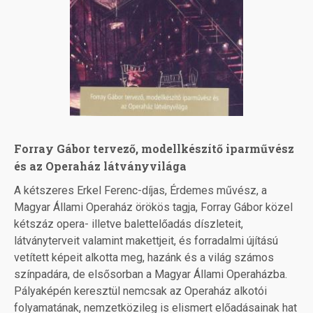
Forray Gábor tervező, modellkészítő iparművész
és az Operaház látványvilága
A kétszeres Erkel Ferenc-díjas, Érdemes művész, a
Magyar Állami Operaház örökös tagja, Forray Gábor közel
kétszáz opera- illetve balettelőadás díszleteit,
látványterveit valamint makettjeit, és forradalmi újítású
vetített képeit alkotta meg, hazánk és a világ számos
színpadára, de elsősorban a Magyar Állami Operaházba.
Pályaképén keresztül nemcsak az Operaház alkotói
folyamatának, nemzetközileg is elismert előadásainak hat