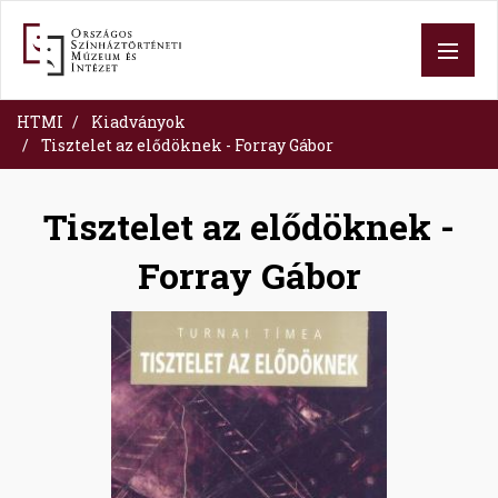
Skip
to
main
content
HTMI
Kiadványok
Tisztelet az elődöknek - Forray Gábor
Tisztelet az elődöknek -
Forray Gábor
Image