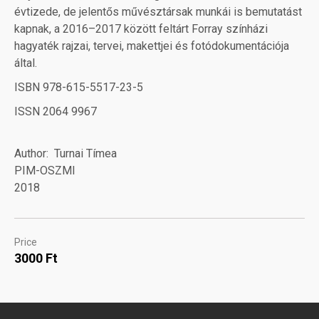
évtizede, de jelentős művésztársak munkái is bemutatást
kapnak, a 2016–2017 között feltárt Forray színházi
hagyaték rajzai, tervei, makettjei és fotódokumentációja
által.
ISBN 978-615-5517-23-5
ISSN 2064 9967
Author
Turnai Tímea
PIM-OSZMI
2018
Price
3000 Ft