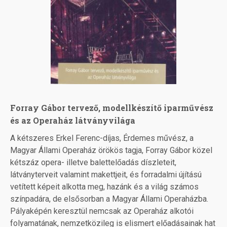
Forray Gábor tervező, modellkészítő iparművész
és az Operaház látványvilága
A kétszeres Erkel Ferenc-díjas, Érdemes művész, a
Magyar Állami Operaház örökös tagja, Forray Gábor közel
kétszáz opera- illetve balettelőadás díszleteit,
látványterveit valamint makettjeit, és forradalmi újítású
vetített képeit alkotta meg, hazánk és a világ számos
színpadára, de elsősorban a Magyar Állami Operaházba.
Pályaképén keresztül nemcsak az Operaház alkotói
folyamatának, nemzetközileg is elismert előadásainak hat