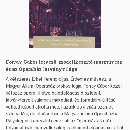
Forray Gábor tervező, modellkészítő iparművész
és az Operaház látványvilága
A kétszeres Erkel Ferenc-díjas, Érdemes művész, a
Magyar Állami Operaház örökös tagja, Forray Gábor közel
kétszáz opera- illetve balettelőadás díszleteit,
látványterveit valamint makettjeit, és forradalmi újítású
vetített képeit alkotta meg, hazánk és a világ számos
színpadára, de elsősorban a Magyar Állami Operaházba.
Pályaképén keresztül nemcsak az Operaház alkotói
folyamatának, nemzetközileg is elismert előadásainak hat