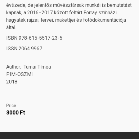
évtizede, de jelentős művésztársak munkái is bemutatást
kapnak, a 2016–2017 között feltárt Forray színházi
hagyaték rajzai, tervei, makettjei és fotódokumentációja
által.
ISBN 978-615-5517-23-5
ISSN 2064 9967
Author
Turnai Tímea
PIM-OSZMI
2018
Price
3000 Ft