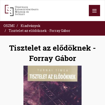
Skip
to
main
content
OSZMI
Kiadványok
Tisztelet az elődöknek - Forray Gábor
Tisztelet az elődöknek -
Forray Gábor
Image