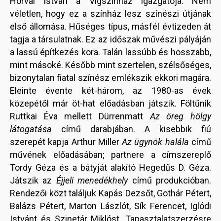
Horvai István a Vígszínház igazgatója. Nem
véletlen, hogy ez a színház lesz színészi útjának
első állomása. Hűséges típus, másfél évtizeden át
tagja a társulatnak. Ez az időszak művészi pályáján
a lassú építkezés kora. Talán lassúbb és hosszabb,
mint másoké. Később mint szertelen, szélsőséges,
bizonytalan fiatal színész emlékszik ekkori magára.
Eleinte évente két-három, az 1980-as évek
közepétől már öt-hat előadásban játszik. Föltűnik
Ruttkai Éva mellett Dürrenmatt
Az öreg hölgy
látogatása
című darabjában. A kisebbik fiú
szerepét kapja Arthur Miller
Az ügynök halála
című
művének előadásában; partnere a címszereplő
Tordy Géza és a bátyját alakító Hegedűs D. Géza.
Játszik az
Éjjeli menedékhely
című produkcióban.
Rendezői közt találjuk Kapás Dezsőt, Gothár Pétert,
Balázs Pétert, Marton Lászlót, Sík Ferencet, Iglódi
Istvánt és Szinetár Miklóst. Tapasztalatszerzésre