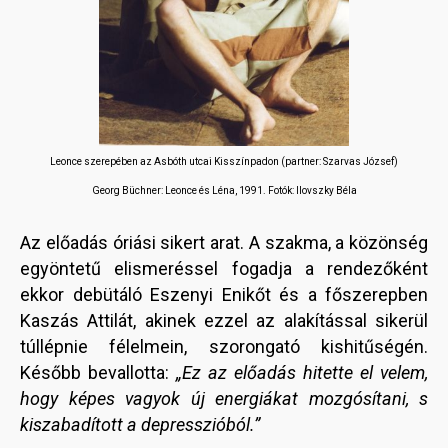
Leonce szerepében az Asbóth utcai Kisszínpadon (partner: Szarvas József)
Georg Büchner: Leonce és Léna, 1991. Fotók: Ilovszky Béla
Az előadás óriási sikert arat. A szakma, a közönség
egyöntetű elismeréssel fogadja a rendezőként
ekkor debütáló Eszenyi Enikőt és a főszerepben
Kaszás Attilát, akinek ezzel az alakítással sikerül
túllépnie félelmein, szorongató kishitűségén.
Később bevallotta:
„Ez az előadás hitette el velem,
hogy képes vagyok új energiákat mozgósítani, s
kiszabadított a depresszióból.”