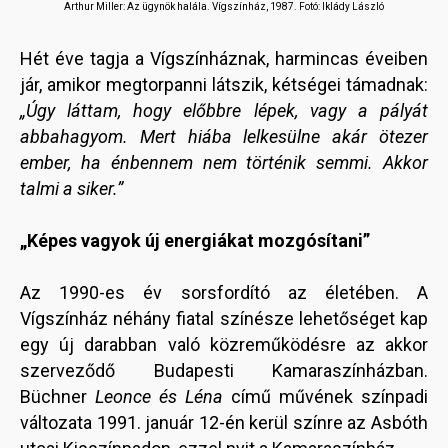
Arthur Miller: Az ügynök halála.
Vígszínház, 1987. Fotó: Iklády László
Hét éve tagja a Vígszínháznak, harmincas éveiben
jár, amikor megtorpanni látszik, kétségei támadnak:
„Úgy láttam, hogy előbbre lépek, vagy a pályát
abbahagyom. Mert hiába lelkesülne akár ötezer
ember, ha énbennem nem történik semmi. Akkor
talmi a siker.”
„Képes vagyok új energiákat mozgósítani”
Az 1990-es év sorsfordító az életében. A
Vígszínház néhány fiatal színésze lehetőséget kap
egy új darabban való közreműködésre az akkor
szerveződő Budapesti Kamaraszínházban.
Büchner
Leonce és Léna
című művének színpadi
változata 1991. január 12-én kerül színre az Asbóth