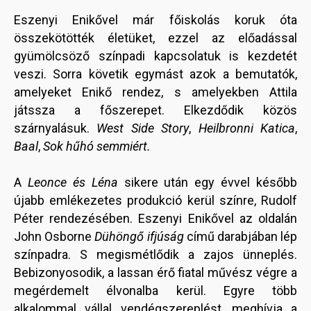
Eszenyi Enikővel már főiskolás koruk óta
összekötötték életüket, ezzel az előadással
gyümölcsöző színpadi kapcsolatuk is kezdetét
veszi. Sorra követik egymást azok a bemutatók,
amelyeket Enikő rendez, s amelyekben Attila
játssza a főszerepet. Elkezdődik közös
szárnyalásuk.
West Side Story
,
Heilbronni Katica
,
Baal
,
Sok hűhó semmiért.
A
Leonce és Léna
sikere után egy évvel később
újabb emlékezetes produkció kerül színre, Rudolf
Péter rendezésében. Eszenyi Enikővel az oldalán
John Osborne
Dühöngő ifjúság
című darabjában lép
színpadra. S megismétlődik a zajos ünneplés.
Bebizonyosodik, a lassan érő fiatal művész végre a
megérdemelt élvonalba kerül. Egyre több
alkalommal vállal vendégszereplést, meghívja a