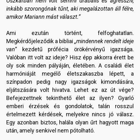
Oszkárban nem volt semmi drabális és agresszív,
inkább szorongónak tűnt, aki megalázottan áll félre,
amikor Mariann mást választ.”
Ami ezután történt, felfoghatatlan.
Megkérdőjeleződik a bibliai
„mindennek rendelt ideje
van”
kezdetű prófécia örökérvényű igazsága.
Valóban itt volt az ideje? Hisz épp akkorra érett be
oly sok minden pályáján, életében. A családi élet
harmóniáját megélő életszakaszba lépett, a
színpadon pedig nagy igazságok kimondására,
eljátszására volt hivatva. Lehet ez az út vége?
Befejezettnek tekinthető élet az ilyen? Gyarló
emberi érzések és gondolatok, talán rosszul
értelmezett kérdések, melyekre nincs jó válasz.
Egy azonban biztos, halála olyan űrt hagyott maga
után, amely senkivel nem pótolható.