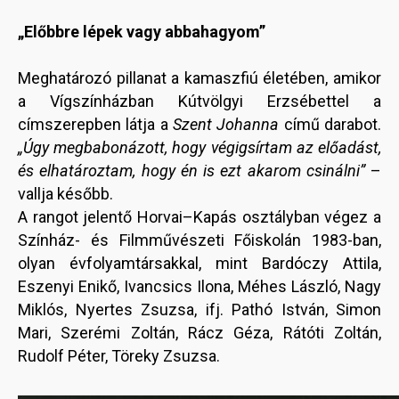
„Előbbre lépek vagy abbahagyom”
Meghatározó pillanat a kamaszfiú életében, amikor
a Vígszínházban Kútvölgyi Erzsébettel a
címszerepben látja a
Szent Johanna
című darabot.
„Úgy megbabonázott, hogy végigsírtam az előadást,
és elhatároztam, hogy én is ezt akarom csinálni”
–
vallja később.
A rangot jelentő Horvai–Kapás osztályban végez a
Színház- és Filmművészeti Főiskolán 1983-ban,
olyan évfolyamtársakkal, mint Bardóczy Attila,
Eszenyi Enikő, Ivancsics Ilona, Méhes László, Nagy
Miklós, Nyertes Zsuzsa, ifj. Pathó István, Simon
Mari, Szerémi Zoltán, Rácz Géza, Rátóti Zoltán,
Rudolf Péter, Töreky Zsuzsa.