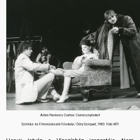
Anton Pavlovics Csehov: Cseresznyéskert
Színház- és Filmművészeti Főiskola / Ódry Színpad, 1983. Fotó: MTI