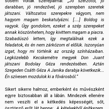
sosem voltak szerepálmai:
„Jó szerzőtől, jó
darabban, jó rendezővel, jó szerepben szeretek
játszani. Változatos szerepekre vágyom, nem
hagyom magam beskatulyázni. [....] Boldog is
vagyok. Úgy gondolom, ezeket a szép szerepeket
annak köszönhetem, hogy kivittem magam a piacra.
Szabadúszó lettem, így megtalálnak ezek a
feladatok, és én nem zárkózom el előlük. Iszonyúan
izgat, hogy mi történik az ország színházaiban.
Legközelebb Kecskemétre megyek Don Juant
játszani Bodolay Géza rendezésében. Aztán
Szegeden Csáth Géza A Janika darabja következik...
Én szívesen mozdulok ki a fővárosból.”
Sikert sikerre halmoz, emberként és művészként
egyre biztosabban áll a lábán. Mindezek ellenére
nem veszíti el a kétkedés képességét, sőt,
ösztönző erőt lát benne:
„A kételyekből építkezem.