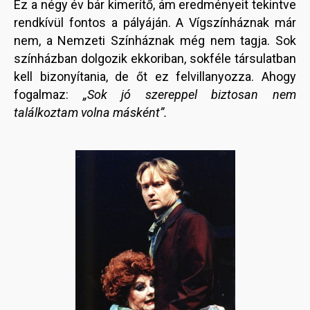
Ez a négy év bár kimerítő, ám eredményeit tekintve
rendkívül fontos a pályáján. A Vígszínháznak már
nem, a Nemzeti Színháznak még nem tagja. Sok
színházban dolgozik ekkoriban, sokféle társulatban
kell bizonyítania, de őt ez felvillanyozza. Ahogy
fogalmaz:
„Sok jó szereppel biztosan nem
találkoztam volna másként”.