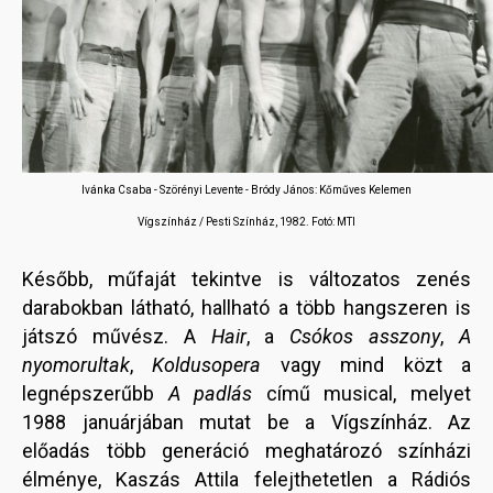
Ivánka Csaba - Szörényi Levente - Bródy János: Kőműves Kelemen
Vígszínház / Pesti Színház, 1982. Fotó: MTI
Később, műfaját tekintve is változatos zenés
darabokban látható, hallható a több hangszeren is
játszó művész. A
Hair
, a
Csókos asszony
,
A
nyomorultak
,
Koldusopera
vagy mind közt a
legnépszerűbb
A padlás
című musical, melyet
1988 januárjában mutat be a Vígszínház. Az
előadás több generáció meghatározó színházi
élménye, Kaszás Attila felejthetetlen a Rádiós