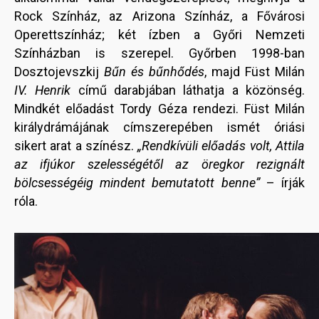
Rock Színház, az Arizona Színház, a Fővárosi
Operettszínház; két ízben a Győri Nemzeti
Színházban is szerepel. Győrben 1998-ban
Dosztojevszkij
Bűn és bűnhődés
, majd Füst Milán
IV. Henrik
című darabjában láthatja a közönség.
Mindkét előadást Tordy Géza rendezi. Füst Milán
királydrámájának címszerepében ismét óriási
sikert arat a színész.
„Rendkívüli előadás volt, Attila
az ifjúkor szelességétől az öregkor rezignált
bölcsességéig mindent bemutatott benne”
– írják
róla.