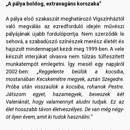
„A pálya boldog, extravagáns korszaka”
A pálya első szakaszát meghatározó Vígszínháztól
való megválás az ezredforduló idején művészi
pályájának újabb fordulópontja. Nem szerződik le
sehová, a szabadúszó színészek merész életét és
hajszolt mindennapjait kezdi meg 1999-ben. A vele
készült interjúkat olvasva nem túlzás túlfeszített
munkatempót emlegetni. Így mesél egy napjáról
2002-ben:
„Reggelente beülök a kocsiba,
mostanában Kecskemétre megyek, aztán Szegedre.
Próba után visszaülök a kocsiba, rohanok Pestre.
Játszom egyet, hazamegyek, beveszek két
Valeriánát, hogy valamennyit aludni tudjak. Ez az
élet hosszabb távon életveszélyes. De van még négy-
öt ilyen évem, amit ki tudok használni.”