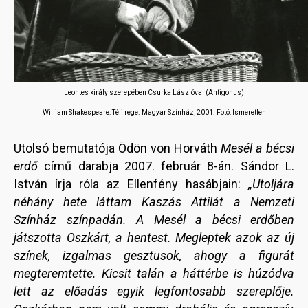
Leontes király szerepében Csurka Lászlóval (Antigonus)
William Shakespeare: Téli rege. Magyar Színház, 2001. Fotó: Ismeretlen
Utolsó bemutatója Ödön von Horváth
Mesél a bécsi
erdő
című darabja 2007. február 8-án. Sándor L.
István írja róla az Ellenfény hasábjain:
„Utoljára
néhány hete láttam Kaszás Attilát a Nemzeti
Színház színpadán. A Mesél a bécsi erdőben
játszotta Oszkárt, a hentest. Megleptek azok az új
színek, izgalmas gesztusok, ahogy a figurát
megteremtette. Kicsit talán a háttérbe is húzódva
lett az előadás egyik legfontosabb szereplője.