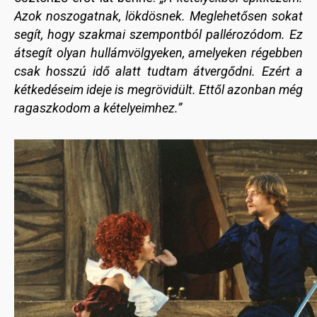
Azok noszogatnak, lökdösnek. Meglehetősen sokat
segít, hogy szakmai szempontból pallérozódom. Ez
átsegít olyan hullámvölgyeken, amelyeken régebben
csak hosszú idő alatt tudtam átvergődni. Ezért a
kétkedéseim ideje is megrövidült. Ettől azonban még
ragaszkodom a kételyeimhez.”