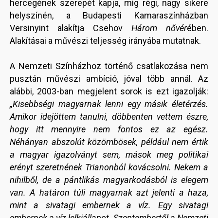
hercegének szerepét kapja, míg régi, nagy sikere
helyszínén, a Budapesti Kamaraszínházban
Versinyint alakítja Csehov
Három nővér
ében.
Alakításai a művészi teljesség irányába mutatnak.
A Nemzeti Színházhoz történő csatlakozása nem
pusztán művészi ambíció, jóval több annál. Az
alábbi, 2003-ban megjelent sorok is ezt igazolják:
„Kisebbségi magyarnak lenni egy másik életérzés.
Amikor idejöttem tanulni, döbbenten vettem észre,
hogy itt mennyire nem fontos ez az egész.
Néhányan abszolút közömbösek, például nem értik
a magyar igazolványt sem, mások meg politikai
erényt szeretnének Trianonból kovácsolni. Nekem a
nihilből, de a pántlikás magyarkodásból is elegem
van. A határon túli magyarnak azt jelenti a haza,
mint a sivatagi embernek a víz. Egy sivatagi
embernek a víz lelkiállapot. Szeptembertől a Nemzeti