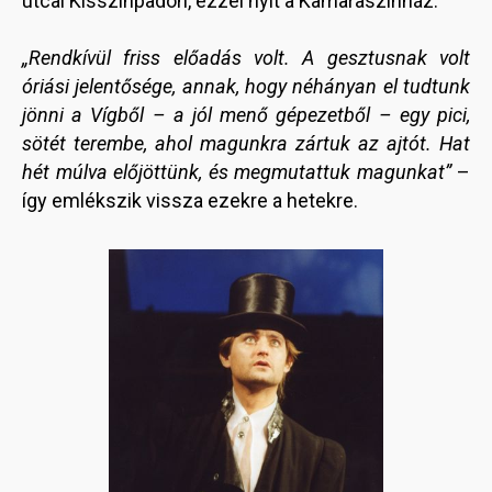
utcai Kisszínpadon, ezzel nyit a Kamaraszínház.
„Rendkívül friss előadás volt. A gesztusnak volt
óriási jelentősége, annak, hogy néhányan el tudtunk
jönni a Vígből – a jól menő gépezetből – egy pici,
sötét terembe, ahol magunkra zártuk az ajtót. Hat
hét múlva előjöttünk, és megmutattuk magunkat”
–
így emlékszik vissza ezekre a hetekre.