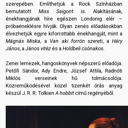
szerepében. Említhetjük a Rock Színházban
bemutatott
Miss Saigon
t is. Alakításának,
énekhangjának híre egészen Londonig elér –
próbaéneklésre hívják. Olyan zenés előadásokban
élvezhetjük egyre kiforrottabb énekhangját, mint a
Mágnás Miska
, a
Van aki forrón szereti
, a
Háry
János
, a
János vitéz
és a
Holdbeli csónakos
.
Zenei lemezek, hangoskönyvek népszerű előadója.
Petőfi Sándor, Ady Endre, József Attila, Radnóti
Miklós verseinek hű tolmácsolója.
Közreműködésével közel tizenkét órás anyag
készül J. R. R. Tolkien
A hobbit
című regényéből.