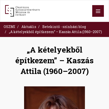
Ugrás
a
tartalomra
OSZMI
Aktuális
Betekintő - színházi blog
„A kételyekből építkezem” – Kaszás Attila (1960–2007)
„A kételyekből
építkezem” – Kaszás
Attila (1960–2007)