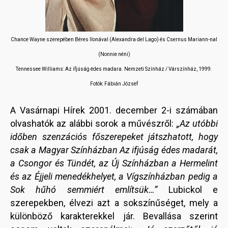
Chance Wayne szerepében
Béres Ilonával (Alexandra del Lago) és Csernus Mariann-nal
(Nonnie néni)
Tennessee Williams: Az ifjúság édes madara. Nemzeti Színház / Várszínház, 1999.
Fotók: Fábián József
A Vasárnapi Hírek 2001. december 2-i számában
olvashatók az alábbi sorok a művészről:
„Az utóbbi
időben szenzációs főszerepeket játszhatott, hogy
csak a Magyar Színházban Az ifjúság édes madarát,
a Csongor és Tündét, az Új Színházban a Hermelint
és az Éjjeli menedékhelyet, a Vígszínházban pedig a
Sok hűhó semmiért említsük…”
Lubickol e
szerepekben, élvezi azt a sokszínűséget, mely a
különböző karakterekkel jár. Bevallása szerint