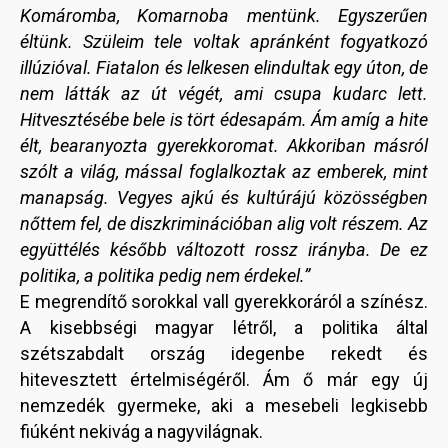
Komáromba, Komarnoba mentünk. Egyszerűen
éltünk. Szüleim tele voltak apránként fogyatkozó
illúzióval. Fiatalon és lelkesen elindultak egy úton, de
nem látták az út végét, ami csupa kudarc lett.
Hitvesztésébe bele is tört édesapám. Ám amíg a hite
élt, bearanyozta gyerekkoromat. Akkoriban másról
szólt a világ, mással foglalkoztak az emberek, mint
manapság. Vegyes ajkú és kultúrájú közösségben
nőttem fel, de diszkriminációban alig volt részem. Az
együttélés később változott rossz irányba. De ez
politika, a politika pedig nem érdekel.”
E megrendítő sorokkal vall gyerekkoráról a színész.
A kisebbségi magyar létről, a politika által
szétszabdalt ország idegenbe rekedt és
hitevesztett értelmiségéről. Ám ő már egy új
nemzedék gyermeke, aki a mesebeli legkisebb
fiúként nekivág a nagyvilágnak.