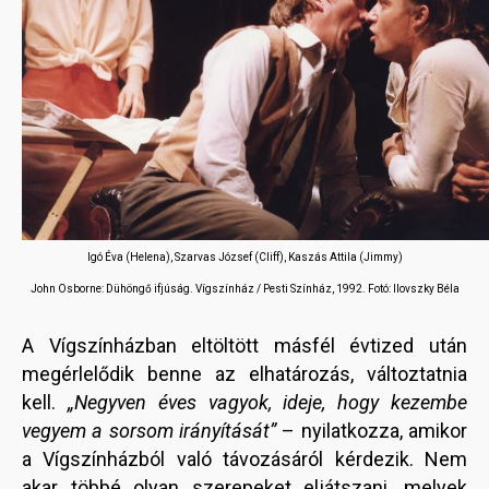
Igó Éva (Helena), Szarvas József (Cliff), Kaszás Attila (Jimmy)
John Osborne: Dühöngő ifjúság. Vígszínház / Pesti Színház, 1992.
Fotó: Ilovszky Béla
A Vígszínházban eltöltött másfél évtized után
megérlelődik benne az elhatározás, változtatnia
kell.
„Negyven éves vagyok, ideje, hogy kezembe
vegyem a sorsom irányítását”
– nyilatkozza, amikor
a Vígszínházból való távozásáról kérdezik. Nem
akar többé olyan szerepeket eljátszani, melyek