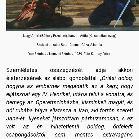
Nagy Anikó (Báthory Erzsébet), Kaszás Attila (Kakastollas lovag)
Szakcsi Lakatos Béla - Csemer Géza: A bestia
Rock Színház / Nemzeti Színház, 1989. Fotó: Kassay Róbert
Szemléletes összegzését adja akkori
életérzésének az alábbi gondolattal: „
Óriási dolog,
hogyha az embernek megadatik az a kegy, hogy
eljátszhat egy IV. Henriket, utána felül a vonatra, és
bemegy az Operettszínházba, kisminkeli magát, és
női ruhába bújva eljátssza a Van, aki forrón szereti
Jane-ét. Ilyeneket játszottam párhuzamosan, s ez
volt az én hihetetlenül boldog, önfeledt
csapongásoktól sem mentes extravagáns