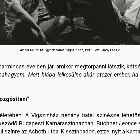
Arthur Miller: Az ügynök halála.
Vígszínház, 1987. Fotó: Iklády László
harmincas éveiben jár, amikor megtorpanni látszik, két
bbahagyom. Mert hiába lelkesülne akár ötezer ember, 
ozgósítani”
életében. A Vígszínház néhány fiatal színésze lehető
veződő Budapesti Kamaraszínházban. Büchner
Leonce 
ül színre az Asbóth utcai Kisszínpadon, ezzel nyit a Kam