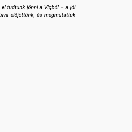
el tudtunk jönni a Vígből – a jól
úlva előjöttünk, és megmutattuk