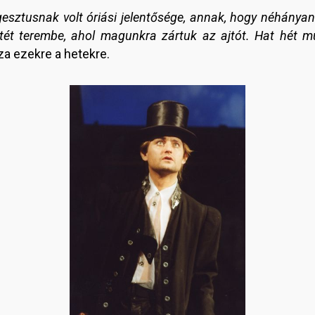
 gesztusnak volt óriási jelentősége, annak, hogy néhányan 
tét terembe, ahol magunkra zártuk az ajtót. Hat hét m
za ezekre a hetekre.