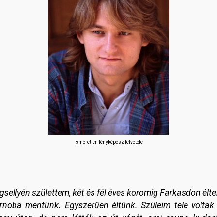
Ismeretlen fényképész felvétele
Vágsellyén születtem, két és fél éves koromig Farkasdon élte
oba mentünk. Egyszerűen éltünk. Szüleim tele voltak a