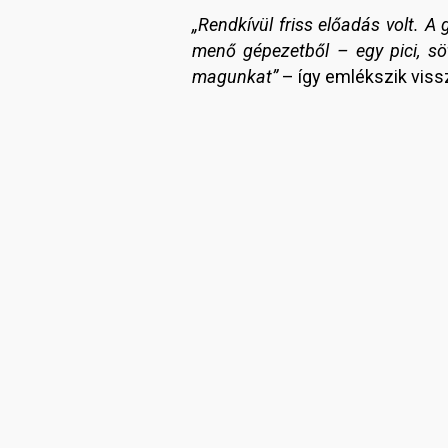
„Rendkívül friss előadás volt. A
menő gépezetből – egy pici, sö
magunkat”
– így emlékszik viss