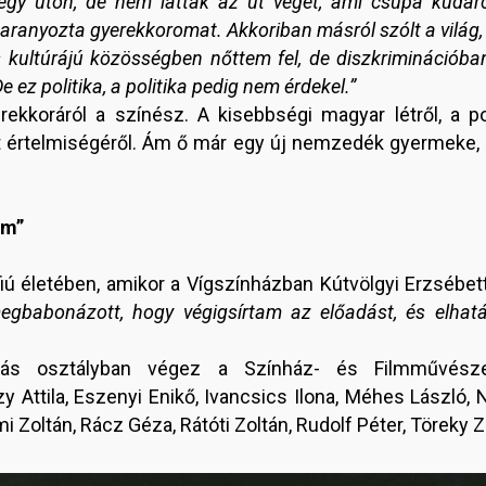
 egy úton, de nem látták az út végét, ami csupa kudarc 
aranyozta gyerekkoromat. Akkoriban másról szólt a világ,
kultúrájú közösségben nőttem fel, de diszkriminációban 
 ez politika, a politika pedig nem érdekel.”
rekkoráról a színész. A kisebbségi magyar létről, a pol
t értelmiségéről. Ám ő már egy új nemzedék gyermeke, a
om”
iú életében, amikor a Vígszínházban Kútvölgyi Erzsébet
egbabonázott, hogy végigsírtam az előadást, és elhat
pás osztályban végez a Színház- és Filmművészet
 Attila, Eszenyi Enikő, Ivancsics Ilona, Méhes László, N
i Zoltán, Rácz Géza, Rátóti Zoltán, Rudolf Péter, Töreky 