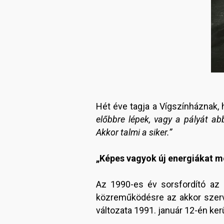
Hét éve tagja a Vígszínháznak, 
előbbre lépek, vagy a pályát a
Akkor talmi a siker.”
„Képes vagyok új energiákat m
Az 1990-es év sorsfordító az 
közreműködésre az akkor szer
változata 1991. január 12-én ker