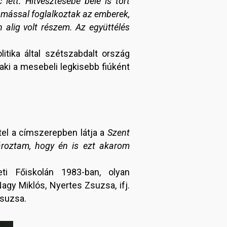
lett. Hitvesztésébe bele is tört
 mással foglalkoztak az emberek,
alig volt részem. Az együttélés
itika által szétszabdalt ország
ki a mesebeli legkisebb fiúként
tel a címszerepben látja a
Szent
ároztam, hogy én is ezt akarom
i Főiskolán 1983-ban, olyan
agy Miklós, Nyertes Zsuzsa, ifj.
Zsuzsa.