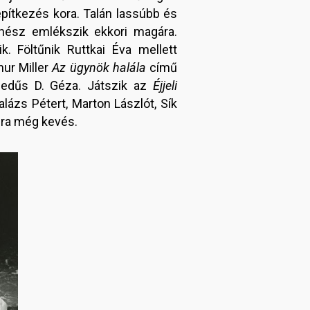
építkezés kora. Talán lassúbb és
ínész emlékszik ekkori magára.
. Föltűnik Ruttkai Éva mellett
hur Miller
Az ügynök halála
című
gedűs D. Géza. Játszik az
Éjjeli
lázs Pétert, Marton Lászlót, Sík
sra még kevés.