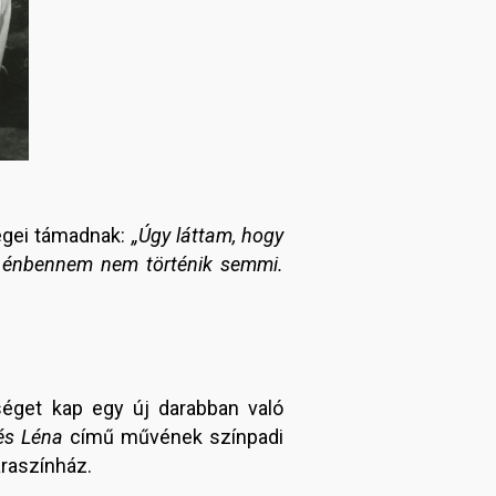
ségei támadnak:
„Úgy láttam, hogy
ha énbennem nem történik semmi.
séget kap egy új darabban való
és Léna
című művének színpadi
araszínház.