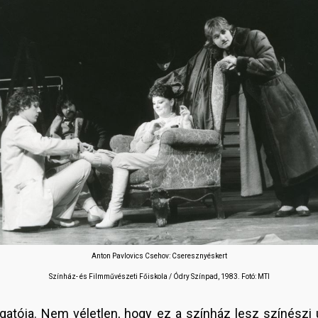
Anton Pavlovics Csehov: Cseresznyéskert
Színház- és Filmművészeti Főiskola / Ódry Színpad, 1983. Fotó: MTI
zgatója. Nem véletlen, hogy ez a színház lesz színészi