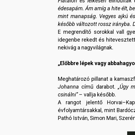
Fiatalon és lelkesen elindultak
édesapám. Ám amíg a hite élt, be
mint manapság. Vegyes ajkú és 
később változott rossz irányba. De
E megrendítő sorokkal vall gye
idegenbe rekedt és hitevesztet
nekivág a nagyvilágnak.
„Előbbre lépek vagy abbahagy
Meghatározó pillanat a kamaszf
Johanna
című darabot.
„Úgy m
csinálni”
– vallja később.
A rangot jelentő Horvai–Ka
évfolyamtársakkal, mint Bardóczy
Pathó István, Simon Mari, Szerém