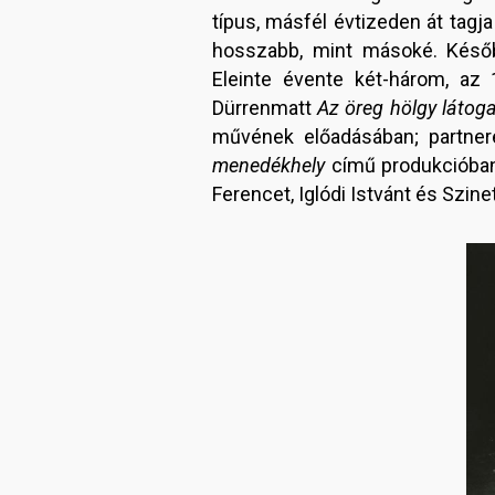
típus, másfél évtizeden át tagj
hosszabb, mint másoké. Később
Eleinte évente két-három, az 
Dürrenmatt
Az öreg hölgy látog
művének előadásában; partner
menedékhely
című produkcióban.
Ferencet, Iglódi Istvánt és Szi