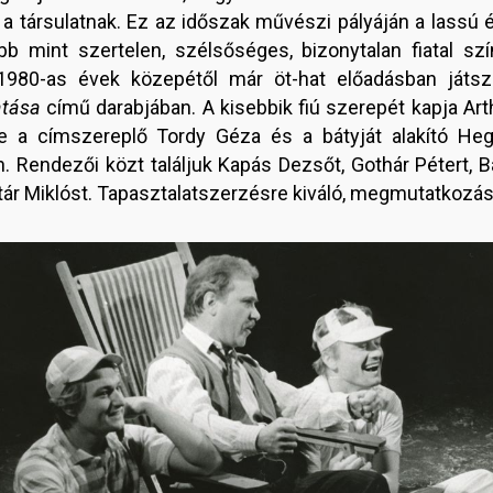
a a társulatnak. Ez az időszak művészi pályáján a lassú 
 mint szertelen, szélsőséges, bizonytalan fiatal sz
1980-as évek közepétől már öt-hat előadásban játszik
atása
című darabjában. A kisebbik fiú szerepét kapja Art
e a címszereplő Tordy Géza és a bátyját alakító He
 Rendezői közt találjuk Kapás Dezsőt, Gothár Pétert, Ba
netár Miklóst. Tapasztalatszerzésre kiváló, megmutatkozá