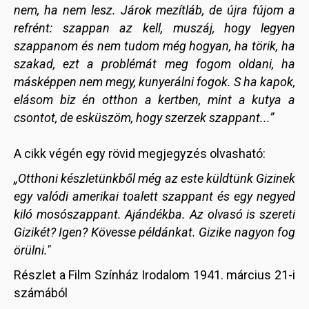
nem, ha nem lesz. Járok mezítláb, de újra fújom a
refrént: szappan az kell, muszáj, hogy legyen
szappanom és nem tudom még hogyan, ha törik, ha
szakad, ezt a problémát meg fogom oldani, ha
másképpen nem megy, kunyerálni fogok. S ha kapok,
elásom biz én otthon a kertben, mint a kutya a
csontot, de esküszöm, hogy szerzek szappant...”
A cikk végén egy rövid megjegyzés olvasható:
„Otthoni készletünkből még az este küldtünk Gizinek
egy valódi amerikai toalett szappant és egy negyed
kiló mosószappant. Ajándékba. Az olvasó is szereti
Gizikét? Igen? Kövesse példánkat. Gizike nagyon fog
örülni."
Részlet a Film Színház Irodalom 1941. március 21-i
számából