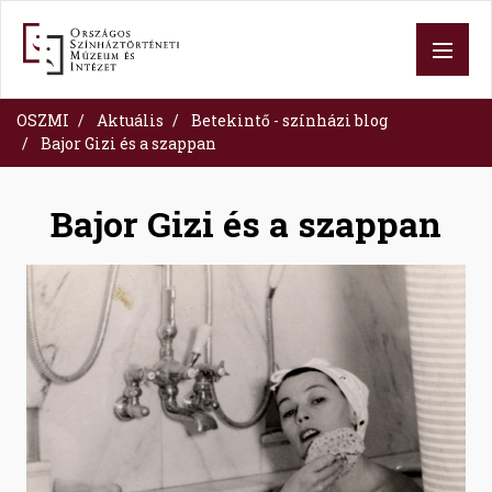
Ugrás
a
tartalomra
OSZMI
Aktuális
Betekintő - színházi blog
Bajor Gizi és a szappan
Bajor Gizi és a szappan