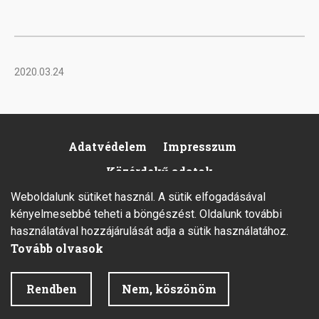
2020.03.24
Adatvédelem
Impresszum
Footer
Közérdekű adatok
Weboldalunk sütiket használ. A sütik elfogadásával
kényelmesebbé teheti a böngészést. Oldalunk további
használatával hozzájárulását adja a sütik használatához.
Tovább olvasok
2026 © Minden jog fenntartva.
Rendben
Nem, köszönöm
Fejlesztette az Integral Vision Kft.