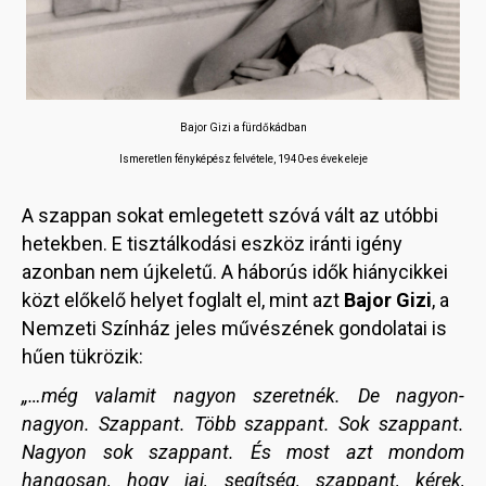
Bajor Gizi a fürdőkádban
Ismeretlen fényképész felvétele,
1940-es évek eleje
A szappan sokat emlegetett szóvá vált az utóbbi
hetekben. E tisztálkodási eszköz iránti igény
azonban nem újkeletű. A háborús idők hiánycikkei
közt előkelő helyet foglalt el, mint azt
Bajor Gizi
, a
Nemzeti Színház jeles művészének gondolatai is
hűen tükrözik:
„…még valamit nagyon szeretnék. De nagyon-
nagyon. Szappant. Több szappant. Sok szappant.
Nagyon sok szappant. És most azt mondom
hangosan, hogy jaj, segítség, szappant, kérek,