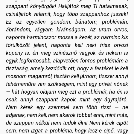
szappant könyörgök! Halljátok meg Ti hatalmasak,
csináljatok valamit, hogy több szappanhoz jussak!
Ez az egyetlen gondom, bánatom, problémán,
ábrándom, vágyam, kívánságom. Az uram orvos,
naponta harmincszor mossa a kezét, az harminc kis
törülközőt jelent, naponta kell neki friss orvosi
köpeny is, én meg színésznő vagyok és nekem is
egyik legfontosabb, alapvetően fontos problémám a
tisztaság, amely kezdődik ott, hogy a festéket le kell
mosnom magamról, tisztán kell járnom, tízszer annyi
fehérneműre van szükségem, mint egy privát nőnek
— hát hogyan oldjam meg ezt a problémát, ha én is
csak annyi szappant kapok, mint egy ágyrajáró.
Nem kérek egy szemmel sem több rizst — ne
adjanak, nem kell, nem akarok többet enni, mint más,
de szappan nélkül nem tudok élni! Nem kérek cipőt
sem, nem izgat a probléma, hogy lesz-e cipő. vagy