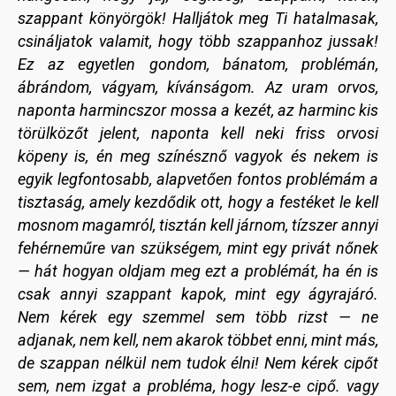
szappant könyörgök! Halljátok meg Ti hatalmasak,
csináljatok valamit, hogy több szappanhoz jussak!
Ez az egyetlen gondom, bánatom, problémán,
ábrándom, vágyam, kívánságom. Az uram orvos,
naponta harmincszor mossa a kezét, az harminc kis
törülközőt jelent, naponta kell neki friss orvosi
köpeny is, én meg színésznő vagyok és nekem is
egyik legfontosabb, alapvetően fontos problémám a
tisztaság, amely kezdődik ott, hogy a festéket le kell
mosnom magamról, tisztán kell járnom, tízszer annyi
fehérneműre van szükségem, mint egy privát nőnek
— hát hogyan oldjam meg ezt a problémát, ha én is
csak annyi szappant kapok, mint egy ágyrajáró.
Nem kérek egy szemmel sem több rizst — ne
adjanak, nem kell, nem akarok többet enni, mint más,
de szappan nélkül nem tudok élni! Nem kérek cipőt
sem, nem izgat a probléma, hogy lesz-e cipő. vagy