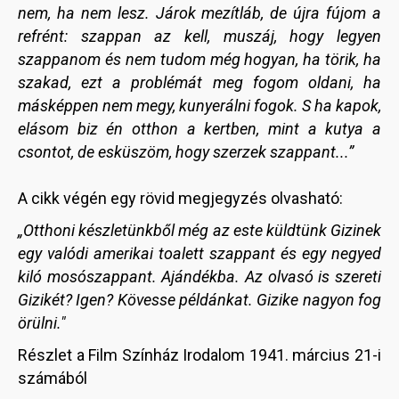
nem, ha nem lesz. Járok mezítláb, de újra fújom a
refrént: szappan az kell, muszáj, hogy legyen
szappanom és nem tudom még hogyan, ha törik, ha
szakad, ezt a problémát meg fogom oldani, ha
másképpen nem megy, kunyerálni fogok. S ha kapok,
elásom biz én otthon a kertben, mint a kutya a
csontot, de esküszöm, hogy szerzek szappant...”
A cikk végén egy rövid megjegyzés olvasható:
„Otthoni készletünkből még az este küldtünk Gizinek
egy valódi amerikai toalett szappant és egy negyed
kiló mosószappant. Ajándékba. Az olvasó is szereti
Gizikét? Igen? Kövesse példánkat. Gizike nagyon fog
örülni."
Részlet a Film Színház Irodalom 1941. március 21-i
számából