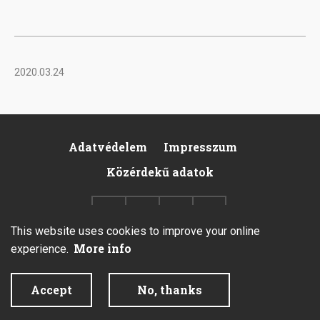
2020.03.24
Adatvédelem
Impresszum
Footer
Közérdekű adatok
This website uses cookies to improve your online
More info
experience.
2026 © All rights reserved.
Accept
No, thanks
Created by Integral Vision Kft.