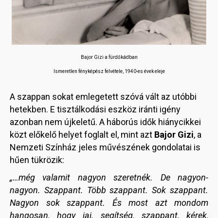
Bajor Gizi a fürdőkádban
Ismeretlen fényképész felvétele,
1940-es évek eleje
A szappan sokat emlegetett szóvá vált az utóbbi
hetekben. E tisztálkodási eszköz iránti igény
azonban nem újkeletű. A háborús idők hiánycikkei
közt előkelő helyet foglalt el, mint azt
Bajor Gizi
, a
Nemzeti Színház jeles művészének gondolatai is
hűen tükrözik:
„…még valamit nagyon szeretnék. De nagyon-
nagyon. Szappant. Több szappant. Sok szappant.
Nagyon sok szappant. És most azt mondom
hangosan, hogy jaj, segítség, szappant, kérek,