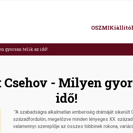
Main
OSZMI
Kiállít
navigation
n gyorsan telik az idő!
 Csehov - Milyen gyors
idő!
"A szabadságra alkalmatlan emberiség drámáját sikerült
századfordulón, megelőzve minden lényeges XX. századi e
valamennyi szereplője az összes többinek rokona, variáció