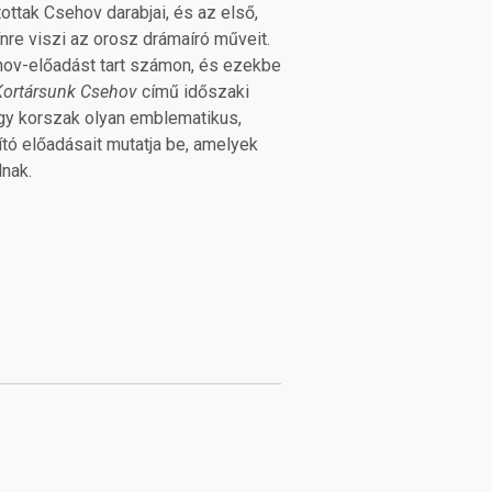
ttak Csehov darabjai, és az első,
re viszi az orosz drámaíró műveit.
hov-előadást tart számon, és ezekbe
Kortársunk Csehov
című időszaki
egy korszak olyan emblematikus,
ó előadásait mutatja be, amelyek
nak.