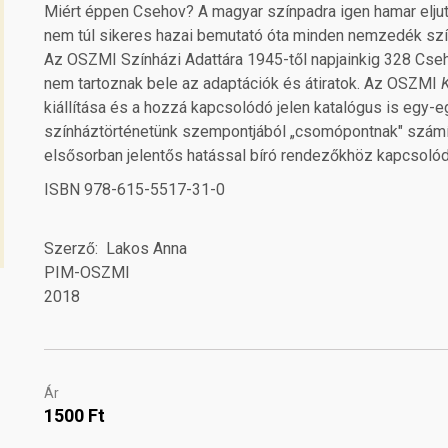
Miért éppen Csehov? A magyar színpadra igen hamar eljuto
nem túl sikeres hazai bemutató óta minden nemzedék szín
Az OSZMI Színházi Adattára 1945-től napjainkig 328 Cse
nem tartoznak bele az adaptációk és átiratok. Az OSZMI
kiállítása és a hozzá kapcsolódó jelen katalógus is egy-
színháztörténetünk szempontjából „csomópontnak" számít
elsősorban jelentős hatással bíró rendezőkhöz kapcsolód
ISBN 978-615-5517-31-0
Szerző
Lakos Anna
PIM-OSZMI
2018
Ár
1500 Ft