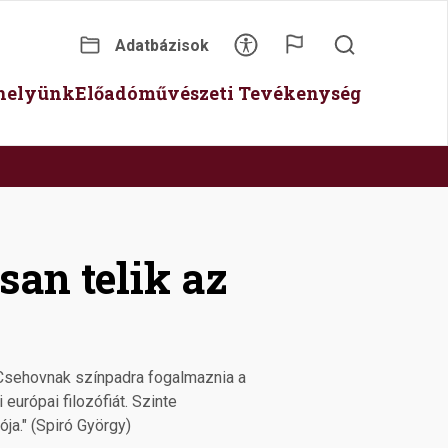
Adatbázisok
Secondary
óhelyünk
Előadóművészeti Tevékenység
menu
an telik az
 Csehovnak színpadra fogalmaznia a
urópai filozófiát. Szinte
ja." (Spiró György)