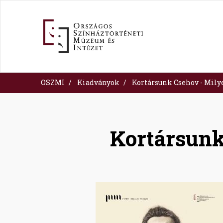
Ugrás
a
tartalomra
OSZMI
Kiadványok
Kortársunk Csehov - Milye
Kortársunk
Image