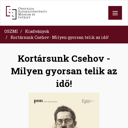
Skip
to
main
content
OSZMI
Kiadványok
Kortársunk Csehov - Milyen gyorsan telik az idő!
Kortársunk Csehov -
Milyen gyorsan telik az
idő!
Image