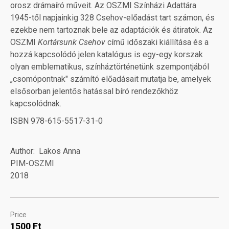
orosz drámaíró műveit. Az OSZMI Színházi Adattára
1945-től napjainkig 328 Csehov-előadást tart számon, és
ezekbe nem tartoznak bele az adaptációk és átiratok. Az
OSZMI
Kortársunk Csehov
című időszaki kiállítása és a
hozzá kapcsolódó jelen katalógus is egy-egy korszak
olyan emblematikus, színháztörténetünk szempontjából
„csomópontnak" számító előadásait mutatja be, amelyek
elsősorban jelentős hatással bíró rendezőkhöz
kapcsolódnak.
ISBN 978-615-5517-31-0
Author
Lakos Anna
PIM-OSZMI
2018
Price
1500 Ft