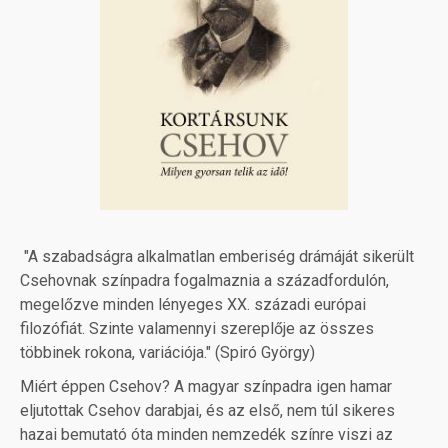
"A szabadságra alkalmatlan emberiség drámáját sikerült
Csehovnak színpadra fogalmaznia a századfordulón,
megelőzve minden lényeges XX. századi európai
filozófiát. Szinte valamennyi szereplője az összes
többinek rokona, variációja." (Spiró György)
Miért éppen Csehov? A magyar színpadra igen hamar
eljutottak Csehov darabjai, és az első, nem túl sikeres
hazai bemutató óta minden nemzedék színre viszi az