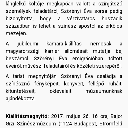
lánglelkű költője megkapóan vallott a színjátszó
személyek feladatáról, Szörényi Éva sorsa pedig
bizonyította, hogy a vérzivataros huszadik
században is lehet a színész apostol az erkölcs
mezején.
A jubileumi kamara-kiállítás nemcsak a
magyarországi karrier állomásait mutatja be,
beszámol Szörényi Éva emigrációban töltött
éveiről, művészi feladatairól és közéleti szerepéről.
A tárlat megnyitóján Szörényi Éva családja a
színésznő fényképeit, könyveit, fellépő ruháit,
kitüntetéseit, okleveleit múzeumunknak
ajándékozza.
Kiállításmegnyitó:
2017. május 26. 16 óra, Bajor
Gizi Színészmúzeum (1124 Budapest, Stromfeld