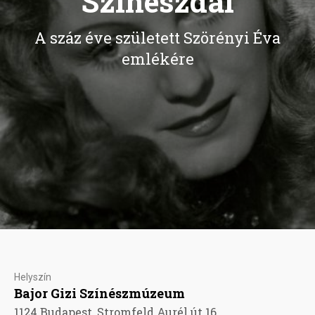
Színészdal
A száz éve született Szörényi Éva
emlékére
Helyszín
Bajor Gizi Színészmúzeum
1124 Budapest, Stromfeld Aurél út 16.