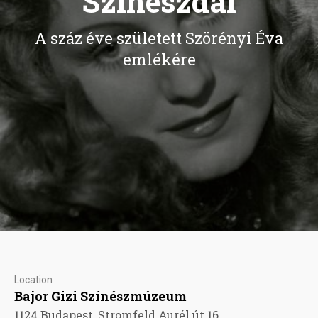
Színészdal
A száz éve született Szörényi Éva
emlékére
Location
Bajor Gizi Színészmúzeum
1124 Budapest, Stromfeld Aurél út 16.