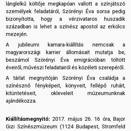
lánglelkű költője megkapóan vallott a színjátszó
személyek feladatáról, Szörényi Éva sorsa pedig
bizonyította, hogy a vérzivataros huszadik
században is lehet a színész apostol az erkölcs
mezején.
A jubileumi kamara-kiállítás nemcsak a
magyarországi karrier állomásait mutatja be,
beszámol Szörényi Éva emigrációban töltött
éveiről, művészi feladatairól és közéleti szerepéről.
A tárlat megnyitóján Szörényi Éva családja a
színésznő fényképeit, könyveit, fellépő ruháit,
kitüntetéseit, okleveleit múzeumunknak
ajándékozza.
Kiállításmegnyitó:
2017. május 26. 16 óra, Bajor
Gizi Színészmúzeum (1124 Budapest, Stromfeld