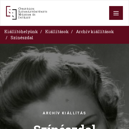
Skip
to
main
content
Kiállítóhelyünk
Kiállítások
Archív kiállítások
Színészdal
Image
ARCHÍV KIÁLLÍTÁS