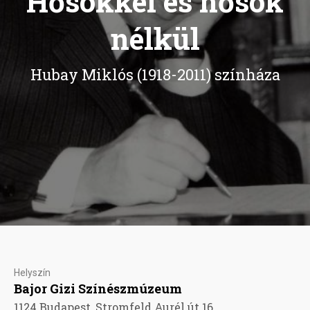
Hősökkel és hősök
nélkül
Hubay Miklós (1918-2011) színháza
Helyszín
Bajor Gizi Színészmúzeum
1124 Budapest, Stromfeld Aurél út 16.