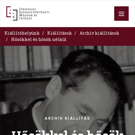
Ugrás
a
tartalomra
Kiállítóhelyünk
Kiállítások
Archív kiállítások
Hősökkel és hősök nélkül
Image
ARCHÍV KIÁLLÍTÁS