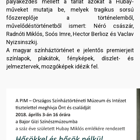
pályakezdés mellett a tárlat azokat a Hubay-
műveket mutatja be, melyek tragikus sorsú
főszereplője a történelemből,
művelődéstörténetből ismert: Néró császár,
Radnóti Miklós, Soós Imre, Hector Berlioz és Vaclav
Nyizsinszkij.
A magyar színháztörténet e jelentős premierjeit
színlapok, plakátok, fényképek, díszlet- és
jelmeztervek, mozgóképek idézik fel.