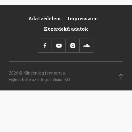
Adatvédelem
Impresszum
Footer
Közérdekű adatok
2026 © Minden jog fenntartva.
Fejlesztette az Integral Vision Kft.