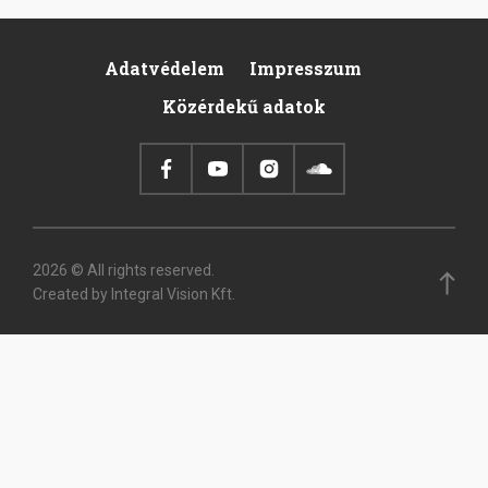
Adatvédelem
Impresszum
Pied
Közérdekű adatok
de
page
2026 © All rights reserved.
Created by Integral Vision Kft.