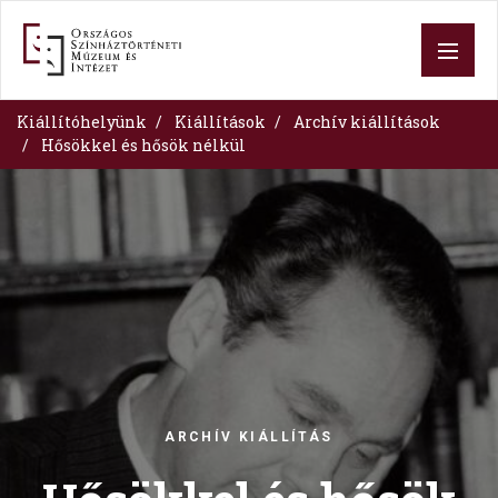
Skip
to
main
content
Kiállítóhelyünk
Kiállítások
Archív kiállítások
Hősökkel és hősök nélkül
Image
ARCHÍV KIÁLLÍTÁS