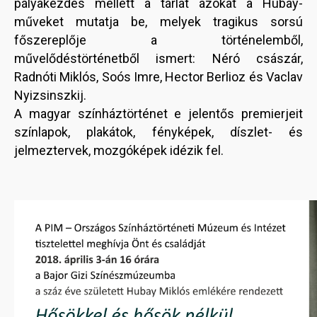
pályakezdés mellett a tárlat azokat a Hubay-
műveket mutatja be, melyek tragikus sorsú
főszereplője a történelemből,
művelődéstörténetből ismert: Néró császár,
Radnóti Miklós, Soós Imre, Hector Berlioz és Vaclav
Nyizsinszkij.
A magyar színháztörténet e jelentős premierjeit
színlapok, plakátok, fényképek, díszlet- és
jelmeztervek, mozgóképek idézik fel.