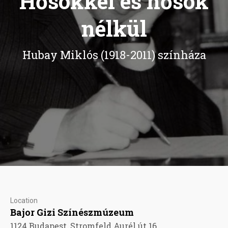
Hősökkel és hősök
nélkül
Hubay Miklós (1918-2011) színháza
Location
Bajor Gizi Színészmúzeum
1124 Budapest, Stromfeld Aurél út 16.