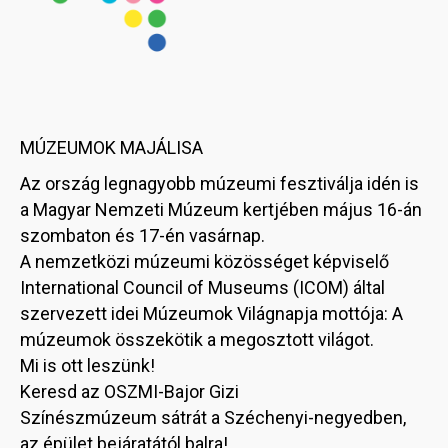
MÚZEUMOK MAJÁLISA
Az ország legnagyobb múzeumi fesztiválja idén is
a Magyar Nemzeti Múzeum kertjében május 16-án
szombaton és 17-én vasárnap.
A nemzetközi múzeumi közösséget képviselő
International Council of Museums (ICOM) által
szervezett idei Múzeumok Világnapja mottója: A
múzeumok összekötik a megosztott világot.
Mi is ott leszünk!
Keresd az OSZMI-Bajor Gizi
Színészmúzeum sátrát a Széchenyi-negyedben,
az épület bejáratától balra!