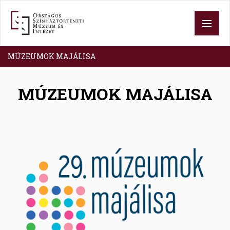
Skip
to
main
content
MÚZEUMOK MAJÁLISA
MÚZEUMOK MAJÁLISA
Image