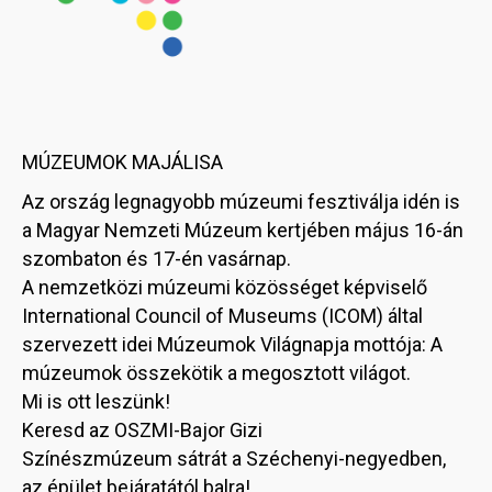
MÚZEUMOK MAJÁLISA
Az ország legnagyobb múzeumi fesztiválja idén is
a Magyar Nemzeti Múzeum kertjében május 16-án
szombaton és 17-én vasárnap.
A nemzetközi múzeumi közösséget képviselő
International Council of Museums (ICOM) által
szervezett idei Múzeumok Világnapja mottója: A
múzeumok összekötik a megosztott világot.
Mi is ott leszünk!
Keresd az OSZMI-Bajor Gizi
Színészmúzeum sátrát a Széchenyi-negyedben,
az épület bejáratától balra!