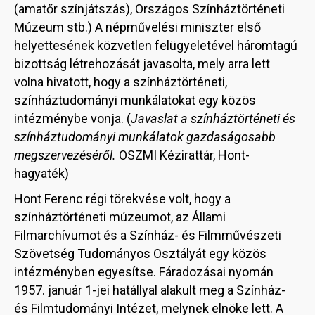
(amatőr színjátszás), Országos Színháztörténeti
Múzeum stb.) A népművelési miniszter első
helyettesének közvetlen felügyeletével háromtagú
bizottság létrehozását javasolta, mely arra lett
volna hivatott, hogy a színháztörténeti,
színháztudományi munkálatokat egy közös
intézménybe vonja. (
Javaslat a színháztörténeti és
színháztudományi munkálatok gazdaságosabb
megszervezéséről.
OSZMI Kézirattár, Hont-
hagyaték)
Hont Ferenc régi törekvése volt, hogy a
színháztörténeti múzeumot, az Állami
Filmarchívumot és a Színház- és Filmművészeti
Szövetség Tudományos Osztályát egy közös
intézményben egyesítse. Fáradozásai nyomán
1957. január 1-jei hatállyal alakult meg a Színház-
és Filmtudományi Intézet, melynek elnöke lett. A