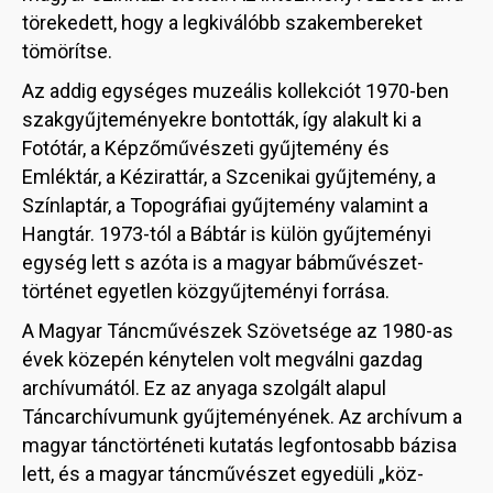
törekedett, hogy a legkiválóbb szakembereket
tömörítse.
Az addig egységes muzeális kollekciót 1970-ben
szakgyűjteményekre bontották, így alakult ki a
Fotótár, a Képzőművészeti gyűjtemény és
Emléktár, a Kézirattár, a Szcenikai gyűjtemény, a
Színlaptár, a Topográfiai gyűjtemény valamint a
Hangtár. 1973-tól a Bábtár is külön gyűjteményi
egység lett s azóta is a magyar bábművészet-
történet egyetlen közgyűjteményi forrása.
A Magyar Táncművészek Szövetsége az 1980-as
évek közepén kénytelen volt megválni gazdag
archívumától. Ez az anyaga szolgált alapul
Táncarchívumunk gyűjteményének. Az archívum a
magyar tánctörténeti kutatás legfontosabb bázisa
lett, és a magyar táncművészet egyedüli „köz-