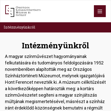
Ugrás
a
tartalomra
Intézményünkről
Intézményünkről
A magyar színművészet hagyományainak
felkutatására és tudományos feldolgozására 1952
novemberében alapították meg az Országos
Színháztörténeti Múzeumot, melynek igazgatójává
Hont Ferencet nevezték ki. A múzeum célkitűzését
a következőképpen határozták meg: a kortárs
színművészetet segíteni a magyar színjátszás
múltjának megismertetésével, másrészt a színház
iránt érdeklődő közönségnek bemutatni a régmúlt