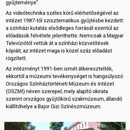
gyűjteménye”.
Az videótechnika széles körű elérhetőségével az
intézet 1987-től szisztematikus gyűjtésbe kezdett:
a színházi kutatás elsődleges forrását ezentúl az
előadások felvétele jelenthette. Nemcsak a Magyar
Televíziótól vettük át a színházi közvetítések
kópiáit, az intézet maga is közel száz előadást
rögzített.
Az intézményt 1991-ben ismét átkeresztelték,
ekkortól a múzeumi tevékenységet is hangsúlyozó
Országos Színháztörténeti Múzeum és Intézet
(OSZMI) néven szerepel, mely alapító okirata
szerint országos gyűjtőkörű szakmúzeum, állandó
kiállítóhelye a Bajor Gizi Színészmúzeum.
Image