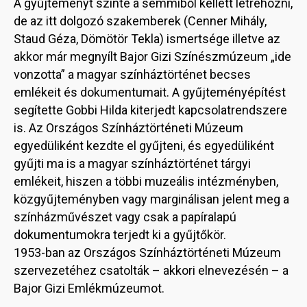
A gyűjteményt szinte a semmiből kellett létrehozni,
de az itt dolgozó szakemberek (Cenner Mihály,
Staud Géza, Dömötör Tekla) ismertsége illetve az
akkor már megnyílt Bajor Gizi Színészmúzeum „ide
vonzotta” a magyar színháztörténet becses
emlékeit és dokumentumait. A gyűjteményépítést
segítette Gobbi Hilda kiterjedt kapcsolatrendszere
is. Az Országos Színháztörténeti Múzeum
egyedüliként kezdte el gyűjteni, és egyedüliként
gyűjti ma is a magyar színháztörténet tárgyi
emlékeit, hiszen a többi muzeális intézményben,
közgyűjteményben vagy marginálisan jelent meg a
színházművészet vagy csak a papíralapú
dokumentumokra terjedt ki a gyűjtőkör.
1953-ban az Országos Színháztörténeti Múzeum
szervezetéhez csatolták – akkori elnevezésén – a
Bajor Gizi Emlékmúzeumot.