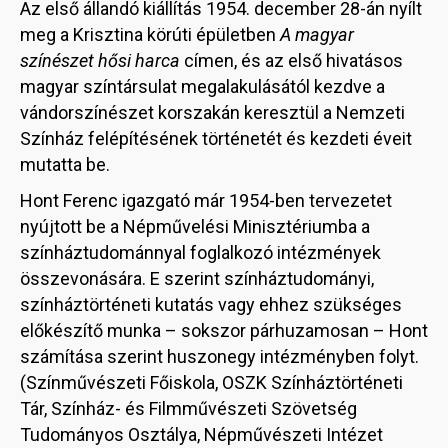
Az első állandó kiállítás 1954. december 28-án nyílt
meg a Krisztina körúti épületben
A magyar
színészet hősi harca
címen, és az első hivatásos
magyar színtársulat megalakulásától kezdve a
vándorszínészet korszakán keresztül a Nemzeti
Színház felépítésének történetét és kezdeti éveit
mutatta be.
Hont Ferenc igazgató már 1954-ben tervezetet
nyújtott be a Népművelési Minisztériumba a
színháztudománnyal foglalkozó intézmények
összevonására. E szerint színháztudományi,
színháztörténeti kutatás vagy ehhez szükséges
előkészítő munka – sokszor párhuzamosan – Hont
számítása szerint huszonegy intézményben folyt.
(Színművészeti Főiskola, OSZK Színháztörténeti
Tár, Színház- és Filmművészeti Szövetség
Tudományos Osztálya, Népművészeti Intézet