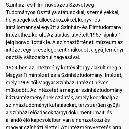
Színház- és Filmművészeti Szövetség
Tudományos Osztálya státusokkal, személyekkel,
helyiségekkel, állóeszközökkel, könyv- és
iratállománnyal együtt a Színház- és Filmtudományi
Intézethez került. Az átadás-átvételt 1957. április 1-
jéig bonyolították le. A színháztörténeti múzeum az
intézet egyik részlegeként működött a gyűjteményi
osztály változatlanul hagyásával.
1959-ben az intézmény kettévált: így alakult meg a
Magyar Filmintézet és a Színháztudományi Intézet,
mely 1969-től Magyar Színházi Intézet néven
működött. Az intézetet a magyar színháztudomány
bázisintézményének szánták, amely koordinálja a
színháztudományi kutatásokat, tervszerűen gyűjti
a színházi előadások tárgyi dokumentumait, és
állandó élő kapcsolatban van a nemzetközi és
magyar színházi élettel. Az intézményvezetés arra