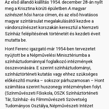
Az első állandó kiállítás 1954. december 28-án nyílt
meg a Krisztina körúti épületben
A magyar
színészet hősi harca
címen, és az első hivatásos
magyar színtársulat megalakulásától kezdve a
vándorszínészet korszakán keresztül a Nemzeti
Színház felépítésének történetét és kezdeti éveit
mutatta be.
Hont Ferenc igazgató már 1954-ben tervezetet
nyújtott be a Népművelési Minisztériumba a
színháztudománnyal foglalkozó intézmények
összevonására. E szerint színháztudományi,
színháztörténeti kutatás vagy ehhez szükséges
előkészítő munka – sokszor párhuzamosan – Hont
számítása szerint huszonegy intézményben folyt.
(Színművészeti Főiskola, OSZK Színháztörténeti
Tár, Színház- és Filmművészeti Szövetség
Tudományos Osztálya, Népművészeti Intézet