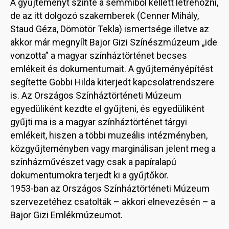
A gyűjteményt szinte a semmiből kellett létrehozni,
de az itt dolgozó szakemberek (Cenner Mihály,
Staud Géza, Dömötör Tekla) ismertsége illetve az
akkor már megnyílt Bajor Gizi Színészmúzeum „ide
vonzotta” a magyar színháztörténet becses
emlékeit és dokumentumait. A gyűjteményépítést
segítette Gobbi Hilda kiterjedt kapcsolatrendszere
is. Az Országos Színháztörténeti Múzeum
egyedüliként kezdte el gyűjteni, és egyedüliként
gyűjti ma is a magyar színháztörténet tárgyi
emlékeit, hiszen a többi muzeális intézményben,
közgyűjteményben vagy marginálisan jelent meg a
színházművészet vagy csak a papíralapú
dokumentumokra terjedt ki a gyűjtőkör.
1953-ban az Országos Színháztörténeti Múzeum
szervezetéhez csatolták – akkori elnevezésén – a
Bajor Gizi Emlékmúzeumot.