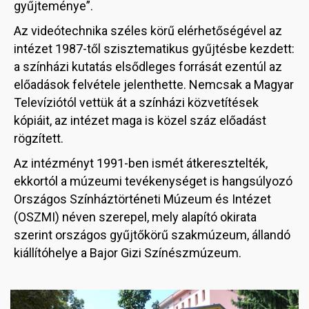
gyűjteménye”.
Az videótechnika széles körű elérhetőségével az
intézet 1987-től szisztematikus gyűjtésbe kezdett:
a színházi kutatás elsődleges forrását ezentúl az
előadások felvétele jelenthette. Nemcsak a Magyar
Televíziótól vettük át a színházi közvetítések
kópiáit, az intézet maga is közel száz előadást
rögzített.
Az intézményt 1991-ben ismét átkeresztelték,
ekkortól a múzeumi tevékenységet is hangsúlyozó
Országos Színháztörténeti Múzeum és Intézet
(OSZMI) néven szerepel, mely alapító okirata
szerint országos gyűjtőkörű szakmúzeum, állandó
kiállítóhelye a Bajor Gizi Színészmúzeum.
Image