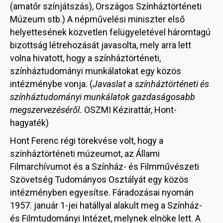
(amatőr színjátszás), Országos Színháztörténeti
Múzeum stb.) A népművelési miniszter első
helyettesének közvetlen felügyeletével háromtagú
bizottság létrehozását javasolta, mely arra lett
volna hivatott, hogy a színháztörténeti,
színháztudományi munkálatokat egy közös
intézménybe vonja. (
Javaslat a színháztörténeti és
színháztudományi munkálatok gazdaságosabb
megszervezéséről.
OSZMI Kézirattár, Hont-
hagyaték)
Hont Ferenc régi törekvése volt, hogy a
színháztörténeti múzeumot, az Állami
Filmarchívumot és a Színház- és Filmművészeti
Szövetség Tudományos Osztályát egy közös
intézményben egyesítse. Fáradozásai nyomán
1957. január 1-jei hatállyal alakult meg a Színház-
és Filmtudományi Intézet, melynek elnöke lett. A