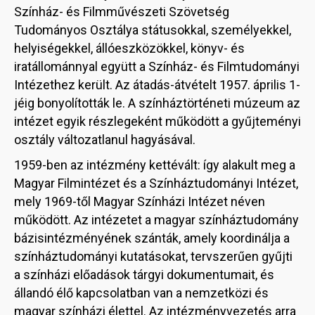
Színház- és Filmművészeti Szövetség
Tudományos Osztálya státusokkal, személyekkel,
helyiségekkel, állóeszközökkel, könyv- és
iratállománnyal együtt a Színház- és Filmtudományi
Intézethez került. Az átadás-átvételt 1957. április 1-
jéig bonyolították le. A színháztörténeti múzeum az
intézet egyik részlegeként működött a gyűjteményi
osztály változatlanul hagyásával.
1959-ben az intézmény kettévált: így alakult meg a
Magyar Filmintézet és a Színháztudományi Intézet,
mely 1969-től Magyar Színházi Intézet néven
működött. Az intézetet a magyar színháztudomány
bázisintézményének szánták, amely koordinálja a
színháztudományi kutatásokat, tervszerűen gyűjti
a színházi előadások tárgyi dokumentumait, és
állandó élő kapcsolatban van a nemzetközi és
magyar színházi élettel. Az intézményvezetés arra