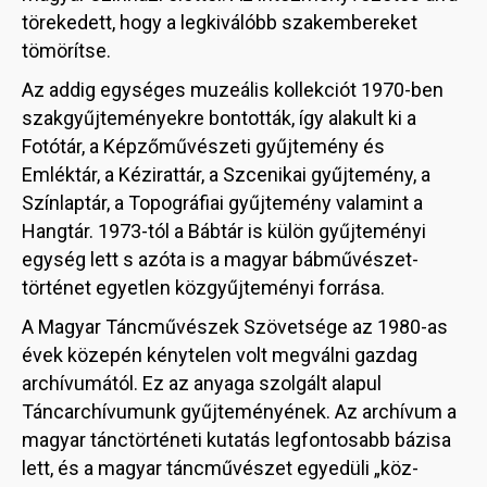
törekedett, hogy a legkiválóbb szakembereket
tömörítse.
Az addig egységes muzeális kollekciót 1970-ben
szakgyűjteményekre bontották, így alakult ki a
Fotótár, a Képzőművészeti gyűjtemény és
Emléktár, a Kézirattár, a Szcenikai gyűjtemény, a
Színlaptár, a Topográfiai gyűjtemény valamint a
Hangtár. 1973-tól a Bábtár is külön gyűjteményi
egység lett s azóta is a magyar bábművészet-
történet egyetlen közgyűjteményi forrása.
A Magyar Táncművészek Szövetsége az 1980-as
évek közepén kénytelen volt megválni gazdag
archívumától. Ez az anyaga szolgált alapul
Táncarchívumunk gyűjteményének. Az archívum a
magyar tánctörténeti kutatás legfontosabb bázisa
lett, és a magyar táncművészet egyedüli „köz-