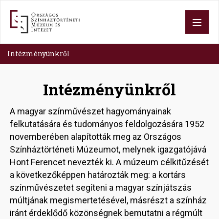
Skip
to
main
content
Intézményünkről
Intézményünkről
A magyar színművészet hagyományainak
felkutatására és tudományos feldolgozására 1952
novemberében alapították meg az Országos
Színháztörténeti Múzeumot, melynek igazgatójává
Hont Ferencet nevezték ki. A múzeum célkitűzését
a következőképpen határozták meg: a kortárs
színművészetet segíteni a magyar színjátszás
múltjának megismertetésével, másrészt a színház
iránt érdeklődő közönségnek bemutatni a régmúlt