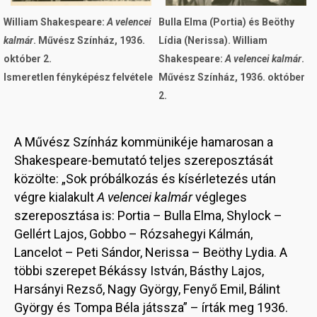
William Shakespeare:
A velencei
Bulla Elma (Portia) és Beöthy
kalmár
. Művész Színház, 1936.
Lídia (Nerissa). William
október 2.
Shakespeare:
A velencei kalmár
.
Ismeretlen fényképész felvétele
Művész Színház, 1936. október
2.
A Művész Színház kommünikéje hamarosan a
Shakespeare-bemutató teljes szereposztását
közölte: „Sok próbálkozás és kísérletezés után
végre kialakult
A velencei kalmár
végleges
szereposztása is: Portia – Bulla Elma, Shylock –
Gellért Lajos, Gobbo – Rózsahegyi Kálmán,
Lancelot – Peti Sándor, Nerissa – Beöthy Lydia. A
többi szerepet Békássy István, Básthy Lajos,
Harsányi Rezső, Nagy György, Fenyő Emil, Bálint
György és Tompa Béla játssza” – írták meg 1936.