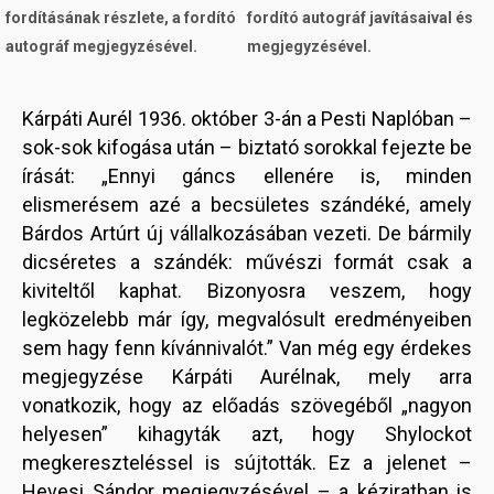
fordításának részlete, a fordító
fordító autográf javításaival és
autográf megjegyzésével.
megjegyzésével.
Kárpáti Aurél 1936. október 3-án a Pesti Naplóban –
sok-sok kifogása után – biztató sorokkal fejezte be
írását: „Ennyi gáncs ellenére is, minden
elismerésem azé a becsületes szándéké, amely
Bárdos Artúrt új vállalkozásában vezeti. De bármily
dicséretes a szándék: művészi formát csak a
kiviteltől kaphat. Bizonyosra veszem, hogy
legközelebb már így, megvalósult eredményeiben
sem hagy fenn kívánnivalót.” Van még egy érdekes
megjegyzése Kárpáti Aurélnak, mely arra
vonatkozik, hogy az előadás szövegéből „nagyon
helyesen” kihagyták azt, hogy Shylockot
megkereszteléssel is sújtották. Ez a jelenet –
Hevesi Sándor megjegyzésével – a kéziratban is