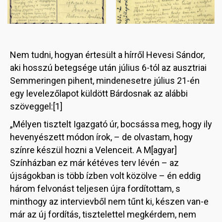
Nem tudni, hogyan értesült a hírről Hevesi Sándor,
aki hosszú betegsége után július 6-tól az ausztriai
Semmeringen pihent, mindenesetre július 21-én
egy levelezőlapot küldött Bárdosnak az alábbi
szöveggel:[1]
„Mélyen tisztelt Igazgató úr, bocsássa meg, hogy ily
hevenyészett módon írok, – de olvastam, hogy
színre készül hozni a Velenceit. A M[agyar]
Színházban ez már kétéves terv lévén – az
újságokban is több ízben volt közölve – én eddig
három felvonást teljesen újra fordítottam, s
minthogy az intervievből nem tűnt ki, készen van-e
már az új fordítás, tisztelettel megkérdem, nem