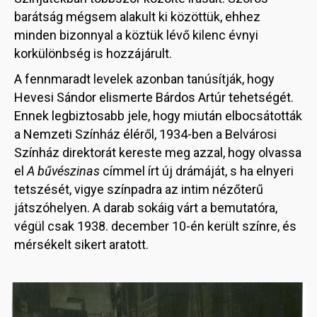
barátság mégsem alakult ki közöttük, ehhez
minden bizonnyal a köztük lévő kilenc évnyi
korkülönbség is hozzájárult.
A fennmaradt levelek azonban tanúsítják, hogy
Hevesi Sándor elismerte Bárdos Artúr tehetségét.
Ennek legbiztosabb jele, hogy miután elbocsátották
a Nemzeti Színház éléről, 1934-ben a Belvárosi
Színház direktorát kereste meg azzal, hogy olvassa
el
A bűvészinas
címmel írt új drámáját, s ha elnyeri
tetszését, vigye színpadra az intim nézőterű
játszóhelyen. A darab sokáig várt a bemutatóra,
végül csak 1938. december 10-én került színre, és
mérsékelt sikert aratott.
Image