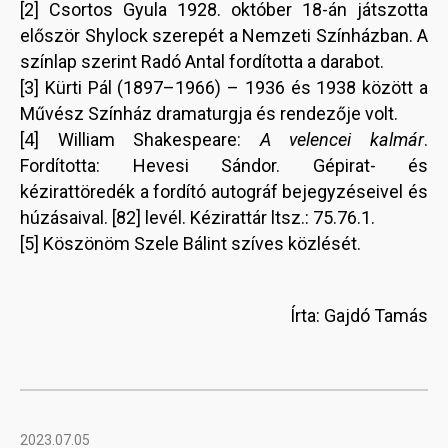
[2] Csortos Gyula 1928. október 18-án játszotta
először Shylock szerepét a Nemzeti Színházban. A
színlap szerint Radó Antal fordította a darabot.
[3] Kürti Pál (1897–1966) – 1936 és 1938 között a
Művész Színház dramaturgja és rendezője volt.
[4] William Shakespeare:
A velencei kalmár
.
Fordította: Hevesi Sándor. Gépirat- és
kézirattöredék a fordító autográf bejegyzéseivel és
húzásaival. [82] levél. Kézirattár ltsz.: 75.76.1.
[5] Köszönöm Szele Bálint szíves közlését.
Írta: Gajdó Tamás
2023.07.05