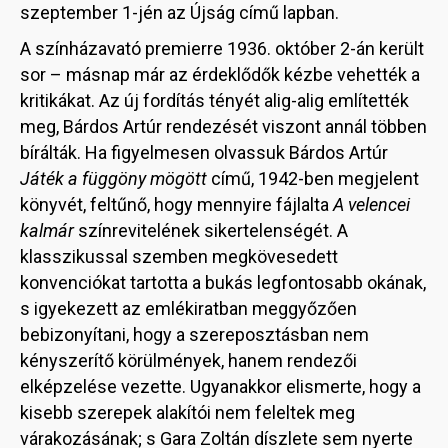
szeptember 1-jén az Újság című lapban.
A színházavató premierre 1936. október 2-án került
sor – másnap már az érdeklődők kézbe vehették a
kritikákat. Az új fordítás tényét alig-alig említették
meg, Bárdos Artúr rendezését viszont annál többen
bírálták. Ha figyelmesen olvassuk Bárdos Artúr
Játék a függöny
mögött
című, 1942-ben megjelent
könyvét, feltűnő, hogy mennyire fájlalta
A velencei
kalmár
színrevitelének sikertelenségét. A
klasszikussal szemben megkövesedett
konvenciókat tartotta a bukás legfontosabb okának,
s igyekezett az emlékiratban meggyőzően
bebizonyítani, hogy a szereposztásban nem
kényszerítő körülmények, hanem rendezői
elképzelése vezette. Ugyanakkor elismerte, hogy a
kisebb szerepek alakítói nem feleltek meg
várakozásának; s Gara Zoltán díszlete sem nyerte