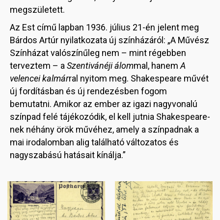
megszületett.
Az Est című lapban 1936. július 21-én jelent meg
Bárdos Artúr nyilatkozata új színházáról: „A Művész
Színházat valószínűleg nem – mint régebben
terveztem – a
Szentivánéji álom
mal, hanem
A
velencei kalmár
ral nyitom meg. Shakespeare művét
új fordításban és új rendezésben fogom
bemutatni. Amikor az ember az igazi nagyvonalú
színpad felé tájékozódik, el kell jutnia Shakespeare-
nek néhány örök művéhez, amely a színpadnak a
mai irodalomban alig található változatos és
nagyszabású hatásait kínálja.”
Image
Image