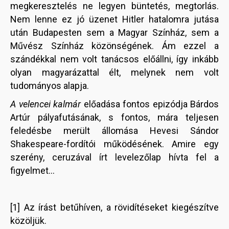
megkeresztelés ne legyen büntetés, megtorlás.
Nem lenne ez jó üzenet Hitler hatalomra jutása
után Budapesten sem a Magyar Színház, sem a
Művész Színház közönségének. Ám ezzel a
szándékkal nem volt tanácsos előállni, így inkább
olyan magyarázattal élt, melynek nem volt
tudományos alapja.
A velencei kalmár
előadása fontos epizódja Bárdos
Artúr pályafutásának, s fontos, mára teljesen
feledésbe merült állomása Hevesi Sándor
Shakespeare-fordítói működésének. Amire egy
szerény, ceruzával írt levelezőlap hívta fel a
figyelmet…
[1] Az írást betűhíven, a rövidítéseket kiegészítve
közöljük.