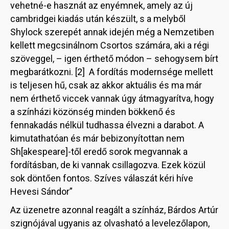
vehetné-e hasznát az enyémnek, amely az új
cambridgei kiadás után készült, s a melyből
Shylock szerepét annak idején még a Nemzetiben
kellett megcsinálnom Csortos számára, aki a régi
szöveggel, – igen érthető módon – sehogysem bírt
megbarátkozni. [2] A fordítás modernsége mellett
is teljesen hű, csak az akkor aktuális és ma már
nem érthető viccek vannak úgy átmagyarítva, hogy
a színházi közönség minden bökkenő és
fennakadás nélkül tudhassa élvezni a darabot. A
kimutathatóan és már bebizonyítottan nem
Sh[akespeare]-től eredő sorok megvannak a
fordításban, de ki vannak csillagozva. Ezek közül
sok döntően fontos. Szíves válaszát kéri híve
Hevesi Sándor”
Az üzenetre azonnal reagált a színház, Bárdos Artúr
szignójával ugyanis az olvasható a levelezőlapon,