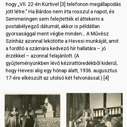
hogy „VII. 22-én Kürtivel [3] telefonon megállapodás
jött létre.” Ha Bárdos nem írta rosszul a napot, és
Semmeringen sem felejtették el áttekerni a
postabélyegző dátumát, akkor is példátlan
gyorsasággal ment végbe minden… A Művész
Színház azonnal lekötötte a Hevesi munkáját, amit
a fordító a számára kedvező hír hallatára – jó
érzékkel – azonnal felajánlott. (A
gyűjteményünkben lévő kézirattöredékből kiderül,
hogy Hevesi alig egy hónap alatt, 1936. augusztus
17-ére elkészült az utolsó két felvonással.) [4]
Image
Image