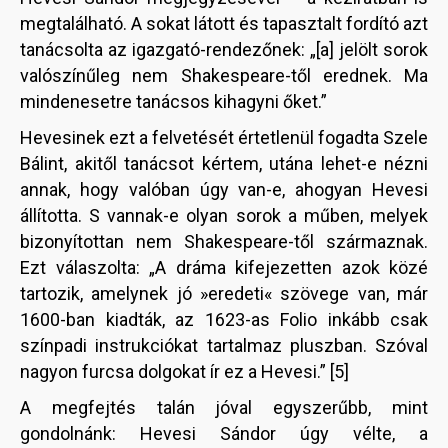
megtalálható. A sokat látott és tapasztalt fordító azt
tanácsolta az igazgató-rendezőnek: „[a] jelölt sorok
valószínűleg nem Shakespeare-től erednek. Ma
mindenesetre tanácsos kihagyni őket.”
Hevesinek ezt a felvetését értetlenül fogadta Szele
Bálint, akitől tanácsot kértem, utána lehet-e nézni
annak, hogy valóban úgy van-e, ahogyan Hevesi
állította. S vannak-e olyan sorok a műben, melyek
bizonyítottan nem Shakespeare-től származnak.
Ezt válaszolta: „A dráma kifejezetten azok közé
tartozik, amelynek jó »eredeti« szövege van, már
1600-ban kiadták, az 1623-as Folio inkább csak
színpadi instrukciókat tartalmaz pluszban. Szóval
nagyon furcsa dolgokat ír ez a Hevesi.” [5]
A megfejtés talán jóval egyszerűbb, mint
gondolnánk: Hevesi Sándor úgy vélte, a