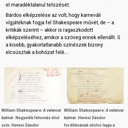
el maradéktalanul tetszését.
Bárdos elképzelése az volt, hogy karneváli
vígjátéknak fogja fel Shakespeare művét, de – a
kritikák szerint – akkor is ragaszkodott
elképzeléséhez, amikor a szöveg ennek ellenállt. S
a kisebb, gyakorlatlanabb színészek bizony
elcsúsztak a bohózat felé…
Image
Image
William Shakespeare:
A velencei
William Shakespeare:
A velencei
kalmár
. Negyedik felvonás első
kalmár
. Hevesi Sándor
szín. Hevesi Sándor
fordításának utolsó lapja a