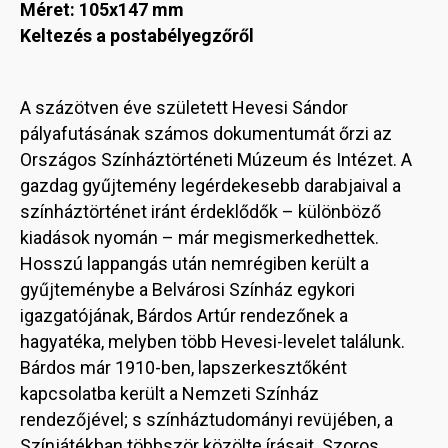
Méret: 105x147 mm
Keltezés a postabélyegzőről
A százötven éve született Hevesi Sándor
pályafutásának számos dokumentumát őrzi az
Országos Színháztörténeti Múzeum és Intézet. A
gazdag gyűjtemény legérdekesebb darabjaival a
színháztörténet iránt érdeklődők – különböző
kiadások nyomán – már megismerkedhettek.
Hosszú lappangás után nemrégiben került a
gyűjteménybe a Belvárosi Színház egykori
igazgatójának, Bárdos Artúr rendezőnek a
hagyatéka, melyben több Hevesi-levelet találunk.
Bárdos már 1910-ben, lapszerkesztőként
kapcsolatba került a Nemzeti Színház
rendezőjével; s színháztudományi revüjében, a
Színjátékban többször közölte írásait. Szoros