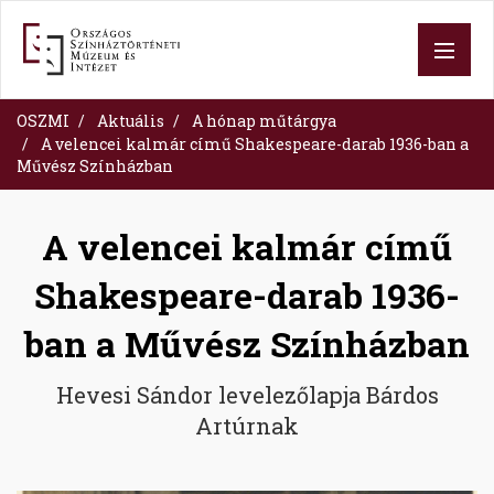
Skip
to
main
content
OSZMI
Aktuális
A hónap műtárgya
A velencei kalmár című Shakespeare-darab 1936-ban a
Művész Színházban
A velencei kalmár című
Shakespeare-darab 1936-
ban a Művész Színházban
Hevesi Sándor levelezőlapja Bárdos
Artúrnak
Image