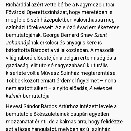
Richárddal azért vette bérbe a Nagymező utcai
Fővárosi Operettszínházat, hogy méretében is
megfelelő színházépületben valósíthassa meg
színházi törekvéseit. Az előző évad emlékezetes
bemutatójának, George Bernard Shaw
Szent
Johanná
jának erkölcsi és anyagi sikere is
bátorította Bárdost a vállalkozásban. A második
világháború előestéjén a polgári értelmiség és a
gazdasági elit utolsó nagyszabású kulturális
kísérlete volt a Művész Színház megteremtése.
Többek között emiatt érdemel figyelmet – noha
nem aratott sikert – a nyitó előadás,
A velencei
kalmár
bemutatója.
Hevesi Sándor Bárdos Artúrhoz intézett levele a
bemutató előkészületeinek csupán egyetlen
mozzanatát érinti; de alkalmas arra, hogy felidézze
azt a lázas hangulatot, melyben az új színház