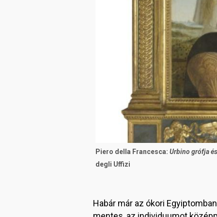
Piero della Francesca:
Urbino grófja és
degli Uffizi
Habár már az ókori Egyiptomban is
mentes, az individuumot középpon