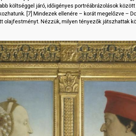
abb költséggel járó, időigényes portréábrázolások között
lkozhatunk. [7] Mindezek ellenére – korát megelőzve – D
t olajfestményt. Nézzük, milyen tényezők játszhattak k