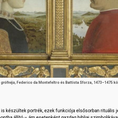
 grófnéja
, Federico da Montefeltro és Battista Sforza, 1473–1475 körü
 készültek portrék, ezek funkciója elsősorban rituális jel
tba állító – ám esetenként gazdag bibliai szimbolikával 