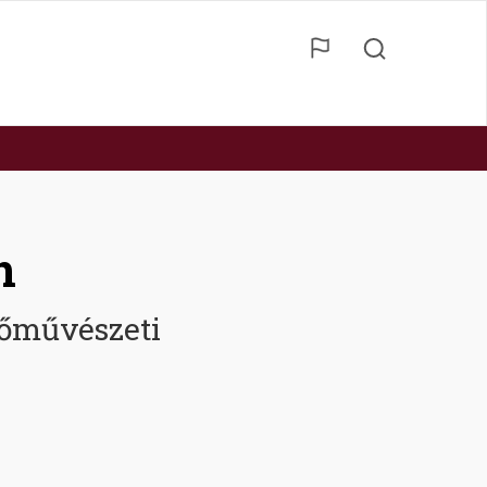
n
őművészeti