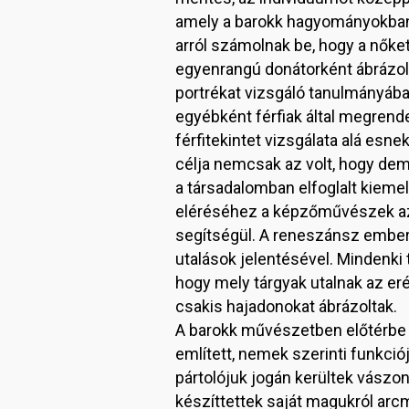
amely a barokk hagyományokban t
arról számolnak be, hogy a nőket
egyenrangú donátorként ábrázol
portrékat vizsgáló tanulmányába
egyébként férfiak által megrende
férfitekintet vizsgálata alá esn
célja nemcsak az volt, hogy dem
a társadalomban elfoglalt kieme
eléréséhez a képzőművészek az 
segítségül. A reneszánsz embere
utalások jelentésével. Mindenki
hogy mely tárgyak utalnak az er
csakis hajadonokat ábrázoltak.
A barokk művészetben előtérbe 
említett, nemek szerinti funkciój
pártolójuk jogán kerültek vászo
készíttettek saját magukról arc