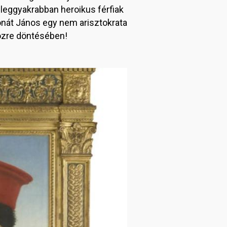
 leggyakrabban heroikus férfiak
onát János egy nem arisztokrata
özre döntésében!