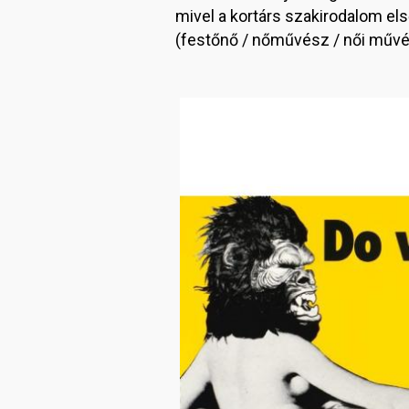
mivel a kortárs szakirodalom els
(festőnő / nőművész / női művész
Image