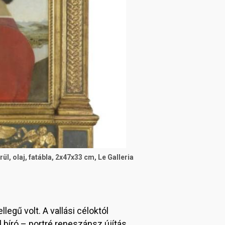
l, olaj, fatábla, 2x47x33 cm, Le Galleria
legű volt. A vallási céloktól
bíró – portré reneszánsz újítás,