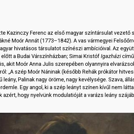
ezte Kazinczy Ferenc az első magyar színtársulat vezető 
hákné Moór Annát (1773–1842). A vas vármegyei Felsőő
agyar hivatásos társulatot színészi ambícióival. Az együ
lőtt a Budai Várszínházban; Simai Kristóf
Igazházi
című 
is, akit Moór Anna Julis szerepében olyannyira elvarázso
áról: ,,A szép Moór Náninak (később Rehák prókátor hitve
 leány, Palinak nagy öröme, nagy kevélysége. Szava, állá
érdemle. Egy angol, ki a szép leányt színen kívűl nem látt
k azért, hogy nyelvünk modulatióját a varázs leány szájábó
mage