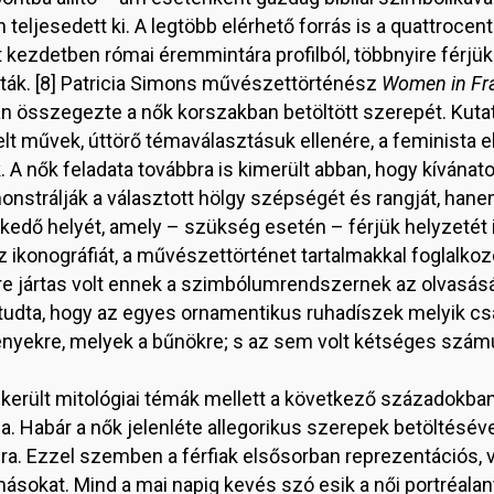
eljesedett ki. A legtöbb elérhető forrás is a quattrocen
 kezdetben római éremmintára profilból, többnyire férjük
ták. [8] Patricia Simons művészettörténész
Women in F
n összegezte a nők korszakban betöltött szerepét. Kutat
lt művek, úttörő témaválasztásuk ellenére, a feminista el
ek. A nők feladata továbbra is kimerült abban, hogy kíván
onstrálják a választott hölgy szépségét és rangját, ha
lkedő helyét, amely – szükség esetén – férjük helyzetét 
ikonográfiát, a művészettörténet tartalmakkal foglalko
 jártas volt ennek a szimbólumrendszernek az olvasásában
 tudta, hogy az egyes ornamentikus ruhadíszek melyik csa
ényekre, melyek a bűnökre; s az sem volt kétséges számu
került mitológiai témák mellett a következő századokba
a. Habár a nők jelenléte allegorikus szerepek betöltésével
nra. Ezzel szemben a férfiak elsősorban reprezentációs, 
másokat. Mind a mai napig kevés szó esik a női portréala