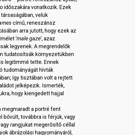
to időszakára vonatkozik. Ezek
 társaságában, velük
rames
című, reneszánsz
ásában arra jutott, hogy ezek az
mélet ’
male gaze
’, azaz
atosak legyenek. A megrendelők
nem tudatosítsák környezetükben
is legitimmé tette. Ennek
zó tudományágát hívták
; így tisztában volt a rejtett
ládot jelképezik. Ismerték,
kra, hogy kiengedett hajjal
n megmaradt a portré fent
 bővült, továbbra is férjük, vagy
vagy rangjukat megerősítő céllal
nyok ábrázolási hagyományáról,