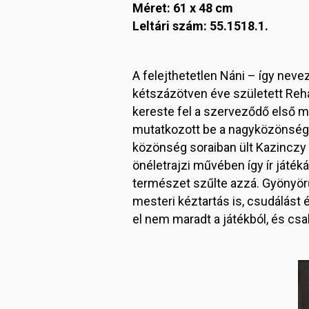
Méret: 61 x 48 cm
Leltári szám: 55.1518.1.
A felejthetetlen Náni – így nev
kétszázötven éve született Re
kereste fel a szerveződő első m
mutatkozott be a nagyközönség e
közönség soraiban ült Kazinczy 
önéletrajzi művében így ír játék
természet szűlte azzá. Gyönyörű
mesteri kéztartás is, csudálást 
el nem maradt a játékból, és csa
I