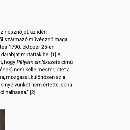
színésznőjét, az idén
rről származó művésznő maga
ttes 1790. október 25-én
darabját mutatták be. [1] A
lt, hogy
Pályám emlékezete
című
sének) nem kelle mester; őtet a
sa, mozgásai, különösen az a
a s nyelvünket nem értette, soha
l halhassa.” [2]