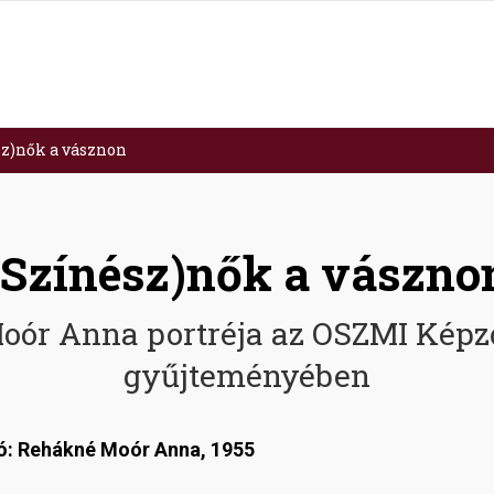
sz)nők a vásznon
(Színész)nők a vászno
oór Anna portréja az OSZMI Képz
gyűjteményében
ló: Rehákné Moór Anna, 1955