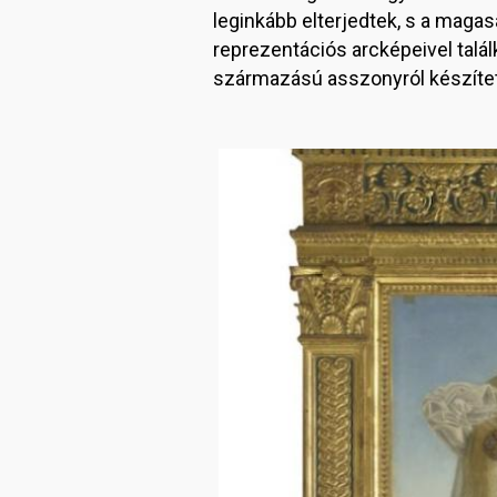
leginkább elterjedtek, s a magas
reprezentációs arcképeivel talá
származású asszonyról készítet
Image