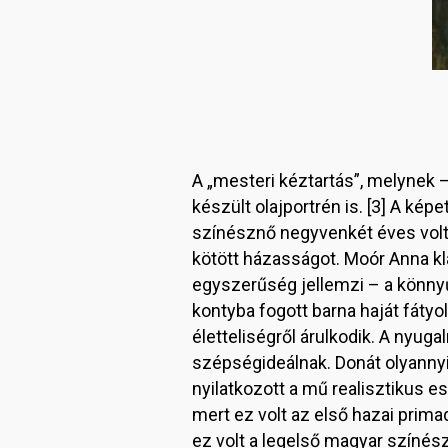
A „mesteri kéztartás”, melynek –
készült olajportrén is. [3] A ké
színésznő negyvenkét éves volt, 
kötött házasságot. Moór Anna kl
egyszerűség jellemzi – a könnyű,
kontyba fogott barna haját fátyo
életteliségről árulkodik. A nyu
szépségideálnak. Donát olyanny
nyilatkozott a mű realisztikus 
mert ez volt az első hazai prim
ez volt a legelső magyar színész