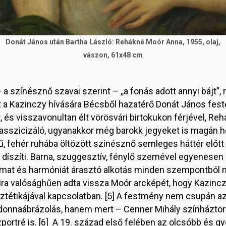
Donát János után Bartha László: Rehákné Moór Anna, 1955, olaj,
vászon, 61x48 cm
 a színésznő szavai szerint – ,,a fonás adott annyi bájt”,
pet a Kazinczy hívására Bécsből hazatérő Donát János fest
és visszavonultan élt vörösvári birtokukon férjével, Reh
asszicizáló, ugyanakkor még barokk jegyeket is magán ho
 fehér ruhába öltözött színésznő semleges háttér előtt lát
l díszíti. Barna, szuggesztív, fénylő szemével egyenesen a
galmat és harmóniát árasztó alkotás minden szempontból m
ira valósághűen adta vissza Moór arcképét, hogy Kazincz
esztétikájával kapcsolatban. [5] A festmény nem csupán a
adonnaábrázolás, hanem mert – Cenner Mihály színháztör
portré is. [6] A 19. század első felében az olcsóbb és gyo