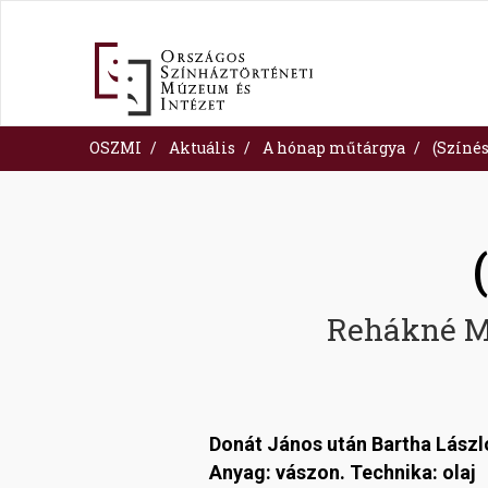
Skip
to
main
content
OSZMI
Aktuális
A hónap műtárgya
(Színé
Rehákné M
Donát János után Bartha Lász
Anyag: vászon. Technika: olaj