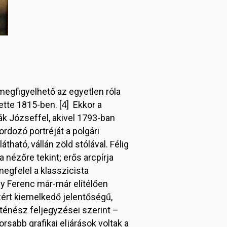
 megfigyelhető az egyetlen róla
ette 1815-ben. [4] Ekkor a
ák Józseffel, akivel 1793-ban
rdozó portréját a polgári
ható, vállán zöld stólával. Félig
 nézőre tekint; erős arcpírja
egfelel a klasszicista
y Ferenc már-már elítélően
zért kiemelkedő jelentőségű,
ténész feljegyzései szerint –
rsabb grafikai eljárások voltak a