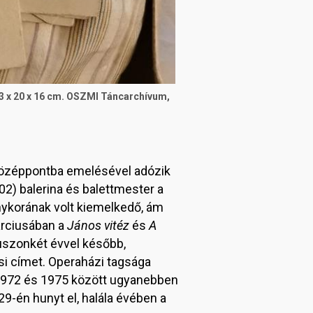
: 3 x 20 x 16 cm. OSZMI Táncarchívum,
 középpontba emelésével adózik
2) balerina és balettmester a
nykorának volt kiemelkedő, ám
árciusában a
János vitéz
és
A
uszonkét évvel később,
i címet. Operaházi tagsága
 1972 és 1975 között ugyanebben
9-én hunyt el, halála évében a