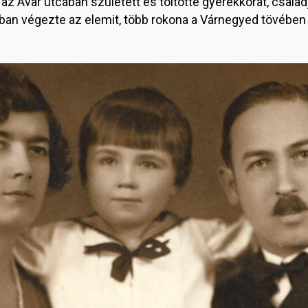
: az Avar utcában született és töltötte gyerekkorát, csalá
ában végezte az elemit, több rokona a Várnegyed tövében 