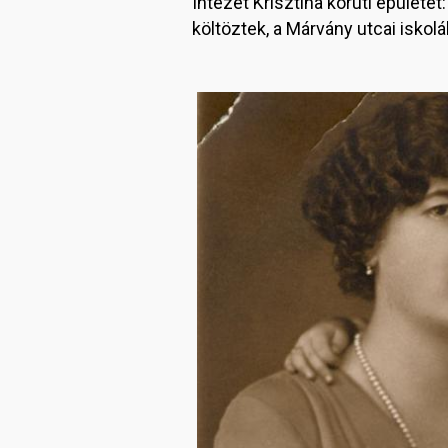
Intézet Krisztina körúti épületét
költöztek, a Márvány utcai iskol
Image