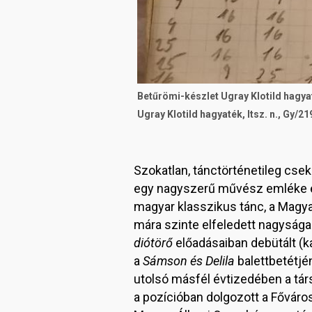
Betűrömi-készlet Ugray Klotild hagyat
Ugray Klotild hagyaték, ltsz. n., Gy/21
Szokatlan, tánctörténetileg cse
egy nagyszerű művész emléke elő
magyar klasszikus tánc, a Magya
mára szinte elfeledett nagysága
diótörő
előadásaiban debütált (k
a
Sámson és Delila
balettbetétjé
utolsó másfél évtizedében a tá
a pozícióban dolgozott a Főváros