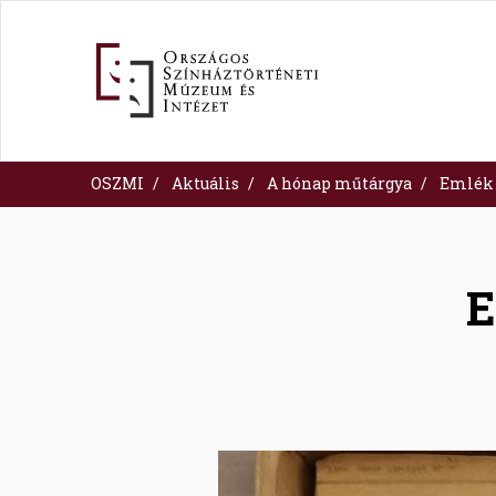
Ugrás
a
tartalomra
OSZMI
Aktuális
A hónap műtárgya
Emlék 
E
Image