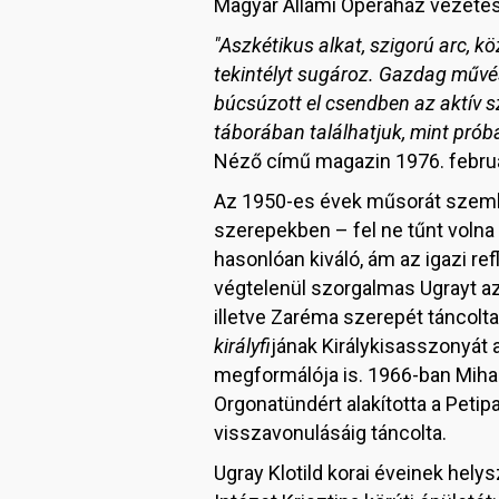
Magyar Állami Operaház vezetés
"Aszkétikus alkat, szigorú arc, k
tekintélyt sugároz. Gazdag művés
búcsúzott el csendben az aktív sz
táborában találhatjuk, mint prób
Néző című magazin 1976. febru
Az 1950-es évek műsorát szemlé
szerepekben – fel ne tűnt voln
hasonlóan kiváló, ám az igazi ref
végtelenül szorgalmas Ugrayt a
illetve Zaréma szerepét táncolt
királyfi
jának Királykisasszonyát 
megformálója is. 1966-ban Mihai
Orgonatündért alakította a Petip
visszavonulásáig táncolta.
Ugray Klotild korai éveinek hel