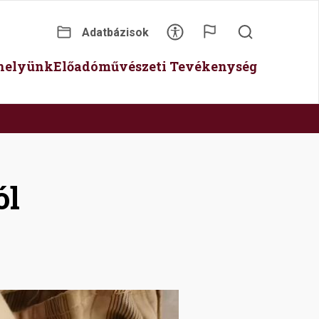
Adatbázisok
Secondary
óhelyünk
Előadóművészeti Tevékenység
menu
ól