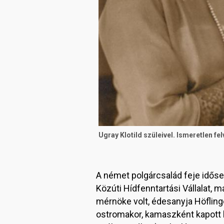
Ugray Klotild szüleivel. Ismeretlen fel
A német polgárcsalád feje időse
Közúti Hídfenntartási Vállalat, 
mérnöke volt, édesanyja Höflinge
ostromakor, kamaszként kapott h