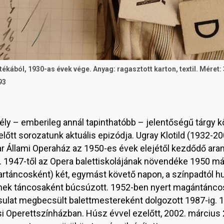
ékából, 1930-as évek vége. Anyag: ragasztott karton, textil. Méret
93
kély – emberileg annál tapinthatóbb – jelentőségű tárgy
tt sorozatunk aktuális epizódja. Ugray Klotild (1932-200
r Állami Operaház az 1950-es évek elejétől kezdődő ara
. 1947-től az Opera balettiskolájának növendéke 1950 m
artáncosként) két, egymást követő napon, a színpadtól h
nek táncosaként búcsúzott. 1952-ben nyert magántáncos
rsulat megbecsült balettmestereként dolgozott 1987-ig.
i Operettszínházban. Húsz évvel ezelőtt, 2002. március 2