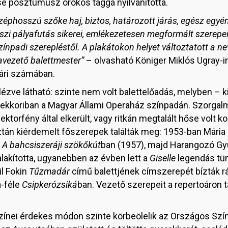
e posztumusz örökös taggá nyilvánította.
özéphosszú szőke haj, biztos, határozott járás, egész egy
zi pályafutás sikerei, emlékezetesen megformált szerepei 
ínpadi szerepléstől. A plakátokon helyet változtatott a ne
avezető balettmester”
– olvasható Königer Miklós Ugray-i
ári számában.
zve látható: szinte nem volt balettelőadás, melyben – 
a ekkoriban a Magyar Állami Operaház színpadán. Szorgal
lektorfény által elkerült, vagy ritkán megtalált hőse volt
ztán kiérdemelt főszerepek találták meg: 1953-ban Mári
a
A bahcsiszeráji szökőkút
ban (1957), majd Harangozó Gy
alakította, ugyanebben az évben lett a
Giselle
legendás tü
l Fokin
Tűzmadár
című balettjének címszerepét bízták rá
a-féle
Csipkerózsiká
ban. Vezető szerepeit a repertoáron 
yszínei érdekes módon szinte körbeölelik az Országos S