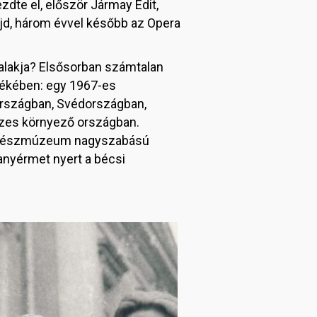
zdte el, először Jármay Edit,
jd, három évvel később az Opera
 alakja? Elsősorban számtalan
lékében: egy 1967-es
országban, Svédországban,
szes környező országban.
 Színészmúzeum nagyszabású
anyérmet nyert a bécsi