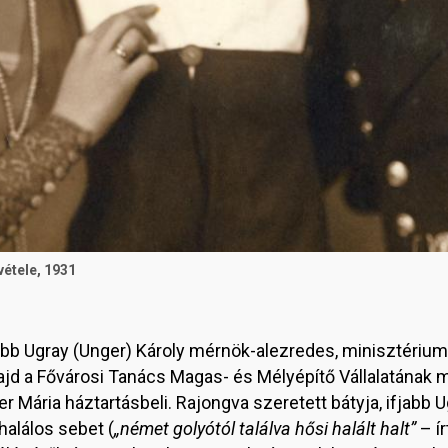
vétele, 1931
bb Ugray (Unger) Károly mérnök-alezredes, minisztériumi
majd a Fővárosi Tanács Magas- és Mélyépítő Vállalatának m
r Mária háztartásbeli. Rajongva szeretett bátyja, ifjabb 
alálos sebet (
„német golyótól találva hősi halált halt”
– ír