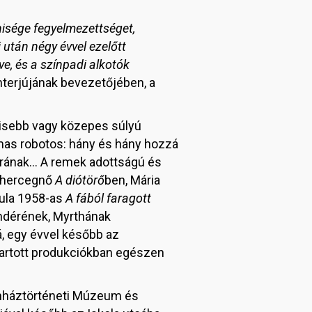
énisége fegyelmezettséget,
után négy évvel ezelőtt
ve, és a színpadi alkotók
nterjújának bevezetőjében, a
kisebb vagy közepes súlyú
mas robotos: hány és hány hozzá
 korának… A remek adottságú és
a hercegnő
A diótörő
ben, Mária
ula 1958-as
A fából faragott
ndérének, Myrthának
, egy évvel később az
tartott produkciókban egészen
zínháztörténeti Múzeum és