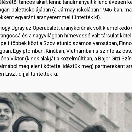
lésétől táncos akart lenni: tanulmányait kilenc évesen ke
gán-balettiskolájában (a Jármay-iskolában 1946-ban, ma
dékként egyaránt aranyéremmel tüntették ki).
 hogy Ugray az Operabalett aranykorának volt kiemelkedő
angossá és a nagyvilágban hírnevessé vált társulat köte
epelt többek közt a Szovjetunió számos városában, Finn
ágban, Egyiptomban, Kínában, Vietnámban s szinte az ös
óna Viktor (kinek alakját a közelmúltban, a Bajor Gizi
kalmából megjelent kötettel idéztük meg) partnereként ar
 Liszt-díjjal tüntették ki.