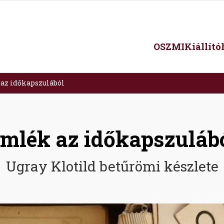
Main
OSZMI
Kiállít
navigation
az időkapszulából
mlék az időkapszuláb
Ugray Klotild betűrömi készlete