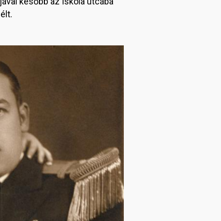
djával később az Iskola utcába
élt.