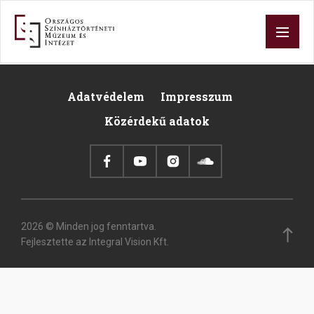
Ugrás
a
tartalomra
Adatvédelem
Impresszum
Footer
Közérdekű adatok
2026 © Minden jog fenntartva.
Fejlesztette az Integral Vision Kft.