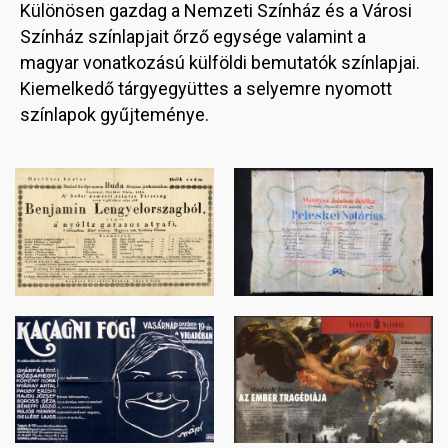
Különösen gazdag a Nemzeti Színház és a Városi
Színház színlapjait őrző egysége valamint a
magyar vonatkozású külföldi bemutatók színlapjai.
Kiemelkedő tárgyegyüttes a selyemre nyomott
színlapok gyűjteménye.
Image
Image
Image
Image