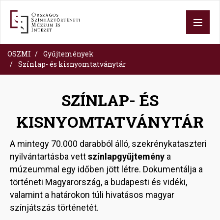
Skip
to
main
content
OSZMI
Gyűjtemények
Színlap- és kisnyomtatványtár
SZÍNLAP- ÉS
KISNYOMTATVÁNYTÁR
A mintegy 70.000 darabból álló, szekrénykataszteri
nyilvántartásba vett
színlapgyűjtemény
a
múzeummal egy időben jött létre. Dokumentálja a
történeti Magyarország, a budapesti és vidéki,
valamint a határokon túli hivatásos magyar
színjátszás történetét.