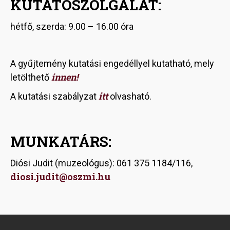
KUTATÓSZOLGÁLAT:
hétfő, szerda: 9.00 – 16.00 óra
A gyűjtemény kutatási engedéllyel kutatható, mely
innen!
letölthető
itt
A kutatási szabályzat
olvasható.
MUNKATÁRS:
Diósi Judit (muzeológus): 061 375 1184/116,
diosi.judit@oszmi.hu