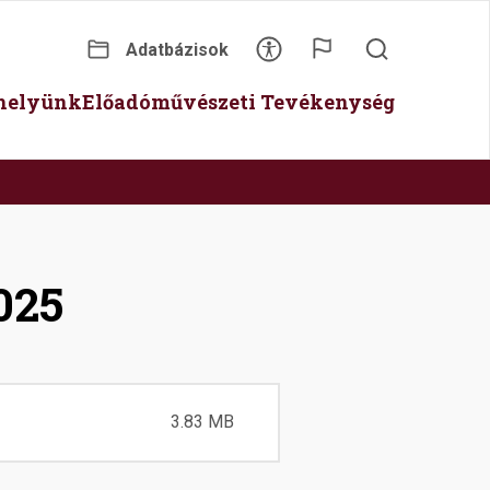
Adatbázisok
Secondary
óhelyünk
Előadóművészeti Tevékenység
menu
025
3.83 MB