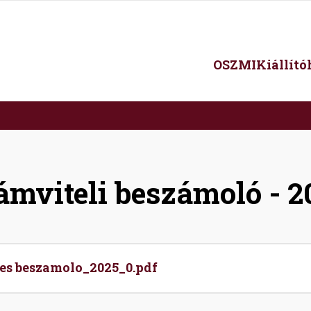
Main
OSZMI
Kiállít
navigation
ámviteli beszámoló - 2
s beszamolo_2025_0.pdf