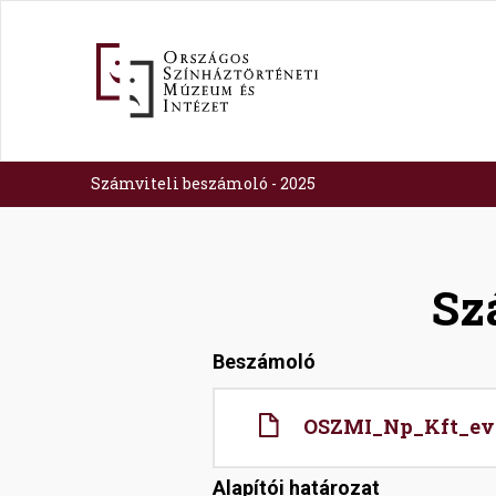
Ugrás
a
tartalomra
Számviteli beszámoló - 2025
Sz
Beszámoló
File
OSZMI_Np_Kft_eve
Alapítói határozat