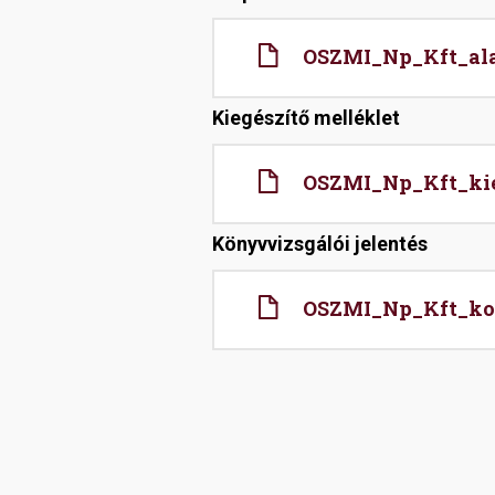
File
OSZMI_Np_Kft_alap
Kiegészítő melléklet
File
OSZMI_Np_Kft_kie
Könyvvizsgálói jelentés
File
OSZMI_Np_Kft_kon