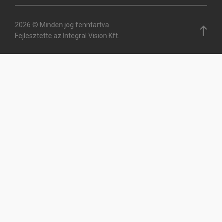
2026 © Minden jog fenntartva.
Fejlesztette az Integral Vision Kft.