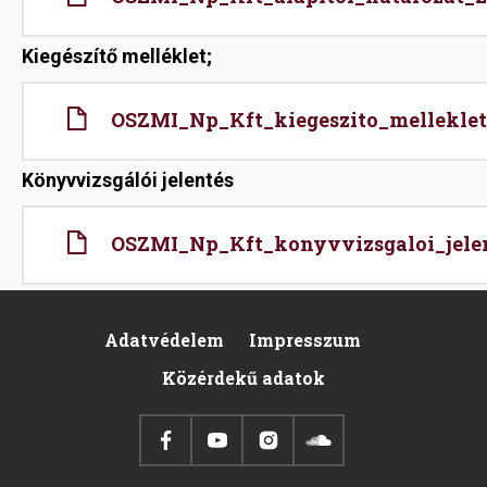
Kiegészítő melléklet;
File
OSZMI_Np_Kft_kiegeszito_melleklet
Könyvvizsgálói jelentés
File
OSZMI_Np_Kft_konyvvizsgaloi_jelen
Adatvédelem
Impresszum
Footer
Közérdekű adatok