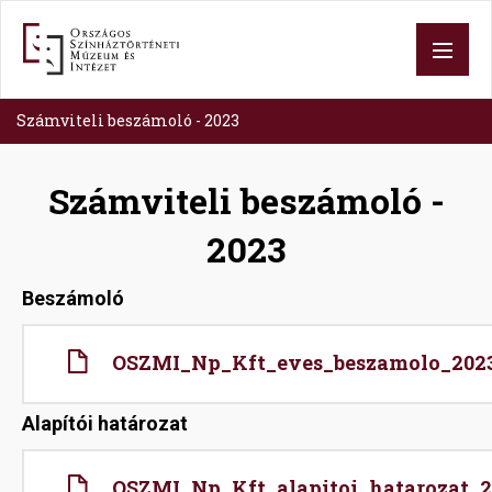
Ugrás
a
tartalomra
Számviteli beszámoló - 2023
Számviteli beszámoló -
2023
Beszámoló
File
OSZMI_Np_Kft_eves_beszamolo_2023
Alapítói határozat
File
OSZMI_Np_Kft_alapitoi_hatarozat_2