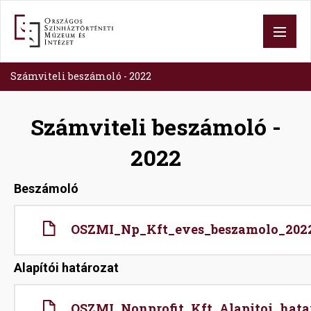
Ugrás
a
tartalomra
Számviteli beszámoló - 2022
Számviteli beszámoló -
2022
Beszámoló
File
OSZMI_Np_Kft_eves_beszamolo_2022
Alapítói határozat
File
OSZMI_Nonprofit_Kft_Alapitoi_hata