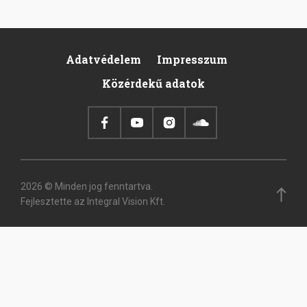
Adatvédelem
Impresszum
Footer
Közérdekű adatok
2026 © Minden jog fenntartva.
Fejlesztette az Integral Vision Kft.