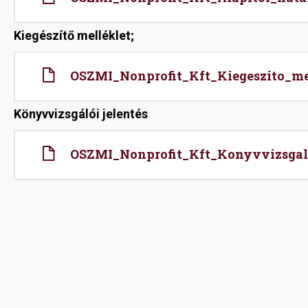
Kiegészítő melléklet;
File
OSZMI_Nonprofit_Kft_Kiegeszito_me
Könyvvizsgálói jelentés
File
OSZMI_Nonprofit_Kft_Konyvvizsgalo