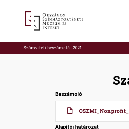
Ugrás
a
tartalomra
Számviteli beszámoló - 2021
Sz
Beszámoló
File
OSZMI_Nonprofit_
Alapítói határozat