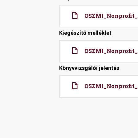
File
OSZMI_Nonprofit_K
Kiegészítő melléklet
File
OSZMI_Nonprofit_K
Könyvvizsgálói jelentés
File
OSZMI_Nonprofit_