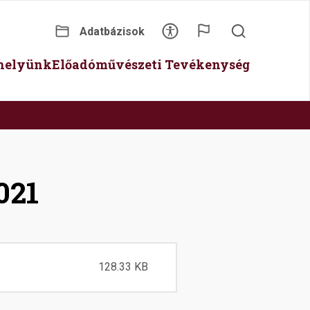
Adatbázisok
Secondary
óhelyünk
Előadóművészeti Tevékenység
menu
021
128.33 KB