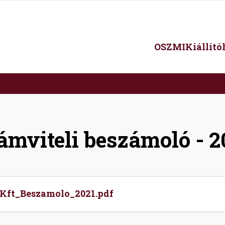
Main
OSZMI
Kiállít
navigation
ámviteli beszámoló - 2
Kft_Beszamolo_2021.pdf