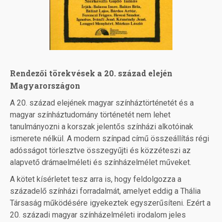
Rendezői törekvések a 20. század elején
Magyarországon
A 20. század elejének magyar színháztörténetét és a
magyar színháztudomány történetét nem lehet
tanulmányozni a korszak jelentős színházi alkotóinak
ismerete nélkül. A modern színpad című összeállítás régi
adósságot törlesztve összegyűjti és közzéteszi az
alapvető drámaelméleti és színházelmélet műveket.
A kötet kísérletet tesz arra is, hogy feldolgozza a
századelő színházi forradalmát, amelyet eddig a Thália
Társaság működésére igyekeztek egyszerűsíteni. Ezért a
20. századi magyar színházelméleti irodalom jeles