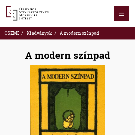
Ugrás
a
tartalomra
OSZMI
Kiadványok
A modern színpad
A modern színpad
Image