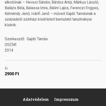
alkotóinak – Hevesi Sándor, Bárdos Artúr, Márkus László,
Balázs Béla, Balassa Imre, Bálint Lajos, Ferenczi Frigyes,
Kéméndy Jenő, Ivánfi Jenő – műveit Gajdó Tamásnak a
századelő színházi kísérleteit bemutató tanulmányai
kísérik.
Szerkesztő
Gajdó Tamás
OSZMI
2014
Ár
2900 Ft
Adatvédelem
Impresszum
Footer