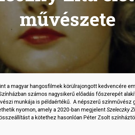
művészete
int a magyar hangosfilmek körülrajongott kedvencére em
zínházban számos nagysikerű előadás főszerepét alakít
vészi munkája is példaértékű. A népszerű színművész g
követhetik nyomon, amely a 2020-ban megjelent
Szeleczky Z
összeállítást a kötethez hasonlóan Péter Zsolt színháztö