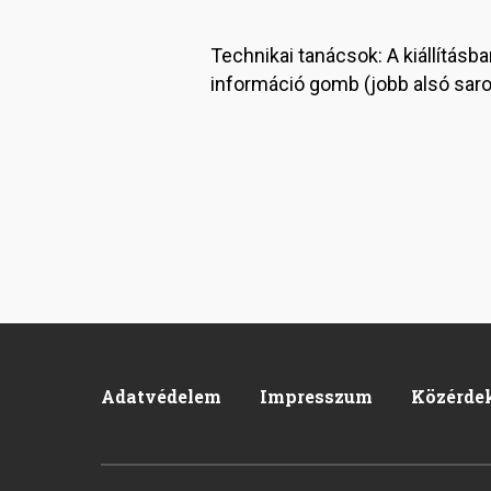
Technikai tanácsok: A kiállításba
információ gomb (jobb alsó sarok
Adatvédelem
Impresszum
Közérde
Footer