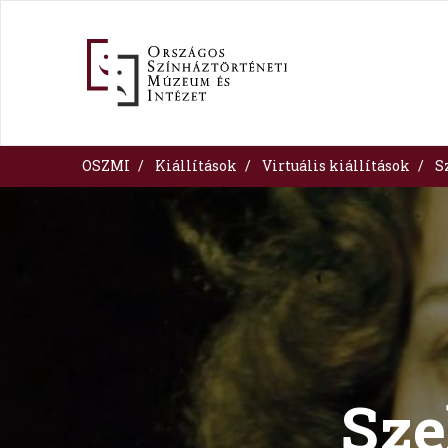
Ugrás
a
tartalomra
OSZMI
Kiállítások
Virtuális kiállítások
S
Image
Sze