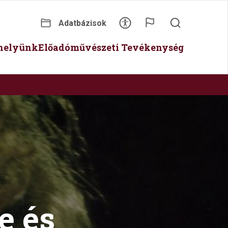
Adatbázisok
Secondary
óhelyünk
Előadóművészeti Tevékenység
menu
e és