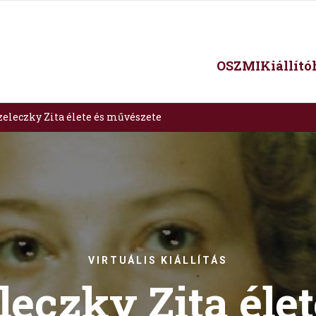
Main
OSZMI
Kiállít
navigation
zeleczky Zita élete és művészete
VIRTUÁLIS KIÁLLÍTÁS
leczky Zita élet