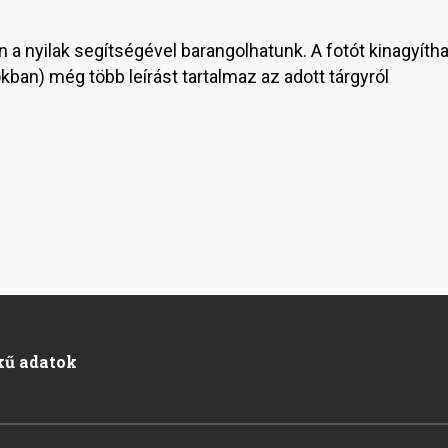
n a nyilak segítségével barangolhatunk. A fotót kinagyíthat
ban) még több leírást tartalmaz az adott tárgyról
kű adatok