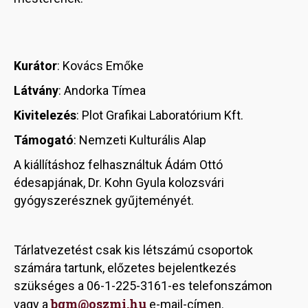
Kurátor
: Kovács Emőke
Látvány
: Andorka Tímea
Kivitelezés
: Plot Grafikai Laboratórium Kft.
Támogató
: Nemzeti Kulturális Alap
A kiállításhoz felhasználtuk Ádám Ottó
édesapjának, Dr. Kohn Gyula kolozsvári
gyógyszerésznek gyűjteményét.
Tárlatvezetést csak kis létszámú csoportok
számára tartunk, előzetes bejelentkezés
szükséges a 06-1-225-3161-es telefonszámon
bgm@oszmi.hu
vagy a
e-mail-címen.