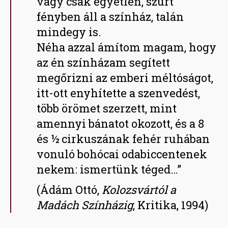
vagy csak egyetlen, szúrt
fényben áll a színház, talán
mindegy is.
Néha azzal ámítom magam, hogy
az én színházam segített
megőrizni az emberi méltóságot,
itt-ott enyhítette a szenvedést,
több örömet szerzett, mint
amennyi bánatot okozott, és a 8
és ½ cirkuszának fehér ruhában
vonuló bohócai odabiccentenek
nekem: ismertünk téged…”
(Ádám Ottó,
Kolozsvártól a
Madách Színházig
, Kritika, 1994)