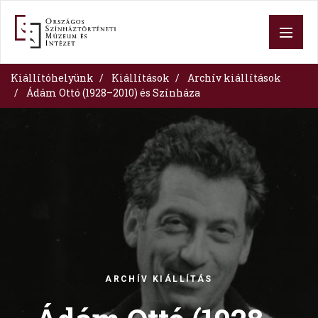
Ugrás
a
tartalomra
Kiállítóhelyünk
Kiállítások
Archív kiállítások
Ádám Ottó (1928–2010) és Színháza
Image
ARCHÍV KIÁLLÍTÁS