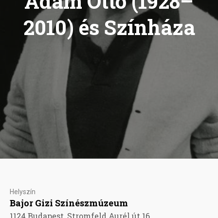
Ádám Ottó (1928–
2010) és Színháza
Helyszín
Bajor Gizi Színészmúzeum
1124 Budapest, Stromfeld Aurél út 16.