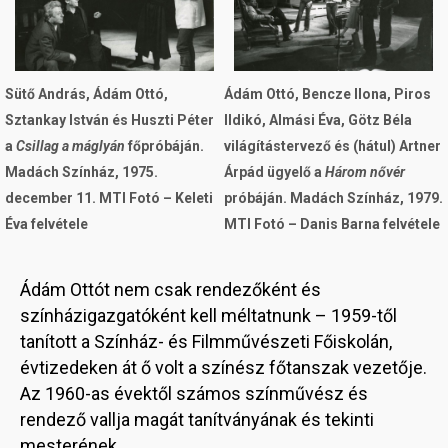
Sütő András, Ádám Ottó,
Ádám Ottó, Bencze Ilona, Piros
Sztankay István és Huszti Péter
Ildikó, Almási Éva, Götz Béla
a
Csillag a máglyán
főpróbáján.
világítástervező és (hátul) Artner
Madách Színház, 1975.
Árpád ügyelő a
Három nővér
december 11. MTI Fotó – Keleti
próbáján. Madách Színház, 1979.
Éva felvétele
MTI Fotó – Danis Barna felvétele
Ádám Ottót nem csak rendezőként és
színházigazgatóként kell méltatnunk – 1959-től
tanított a Színház- és Filmművészeti Főiskolán,
évtizedeken át ő volt a színész főtanszak vezetője.
Az 1960-as évektől számos színművész és
rendező vallja magát tanítványának és tekinti
mesterének.