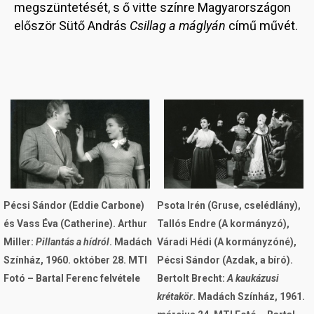
megszüntetését, s ő vitte színre Magyarországon
először Sütő András
Csillag a máglyán
című művét.
Image
Image
Pécsi Sándor (Eddie Carbone)
Psota Irén (Gruse, cselédlány),
és Vass Éva (Catherine). Arthur
Tallós Endre (A kormányzó),
Miller:
Pillantás a hídról
. Madách
Váradi Hédi (A kormányzóné),
Színház, 1960. október 28. MTI
Pécsi Sándor (Azdak, a bíró).
Fotó – Bartal Ferenc felvétele
Bertolt Brecht:
A kaukázusi
krétakör
. Madách Színház, 1961.