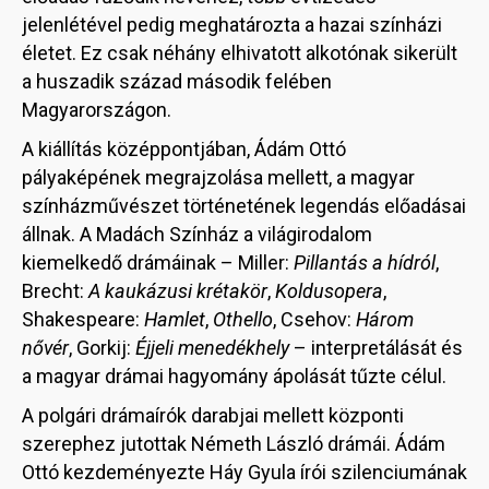
jelenlétével pedig meghatározta a hazai színházi
életet. Ez csak néhány elhivatott alkotónak sikerült
a huszadik század második felében
Magyarországon.
A kiállítás középpontjában, Ádám Ottó
pályaképének megrajzolása mellett, a magyar
színházművészet történetének legendás előadásai
állnak. A Madách Színház a világirodalom
kiemelkedő drámáinak – Miller:
Pillantás a hídról
,
Brecht:
A kaukázusi krétakör
,
Koldusopera
,
Shakespeare:
Hamlet
,
Othello
, Csehov:
Három
nővér
, Gorkij:
Éjjeli menedékhely
– interpretálását és
a magyar drámai hagyomány ápolását tűzte célul.
A polgári drámaírók darabjai mellett központi
szerephez jutottak Németh László drámái. Ádám
Ottó kezdeményezte Háy Gyula írói szilenciumának