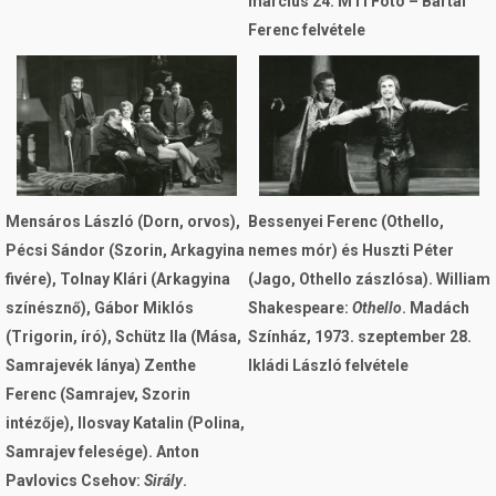
március 24. MTI Fotó – Bartal
Ferenc felvétele
Image
Image
Mensáros László (Dorn, orvos),
Bessenyei Ferenc (Othello,
Pécsi Sándor (Szorin, Arkagyina
nemes mór) és Huszti Péter
fivére), Tolnay Klári (Arkagyina
(Jago, Othello zászlósa). William
színésznő), Gábor Miklós
Shakespeare:
Othello
. Madách
(Trigorin, író), Schütz Ila (Mása,
Színház, 1973. szeptember 28.
Samrajevék lánya) Zenthe
Ikládi László felvétele
Ferenc (Samrajev, Szorin
intézője), Ilosvay Katalin (Polina,
Samrajev felesége). Anton
Pavlovics Csehov:
Sirály
.