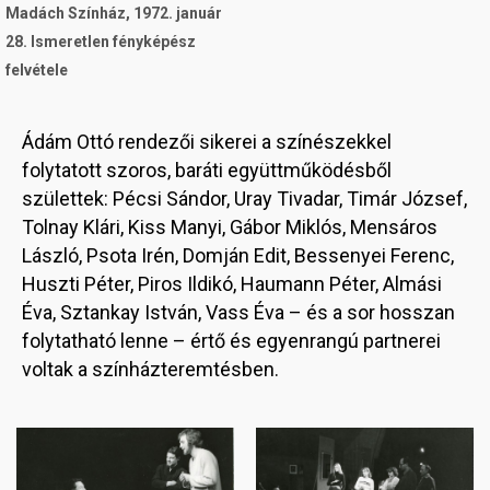
Madách Színház, 1972. január
28. Ismeretlen fényképész
felvétele
Ádám Ottó rendezői sikerei a színészekkel
folytatott szoros, baráti együttműködésből
születtek: Pécsi Sándor, Uray Tivadar, Timár József,
Tolnay Klári, Kiss Manyi, Gábor Miklós, Mensáros
László, Psota Irén, Domján Edit, Bessenyei Ferenc,
Huszti Péter, Piros Ildikó, Haumann Péter, Almási
Éva, Sztankay István, Vass Éva – és a sor hosszan
folytatható lenne – értő és egyenrangú partnerei
voltak a színházteremtésben.
Image
Image