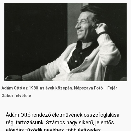
Image
Ádám Ottó az 1980-as évek közepén. Népszava Fotó – Fejér
Gábor felvétele
Ádám Ottó rendező életművének összefoglalása
régi tartozásunk. Számos nagy sikerű, jelentős
előadás fűződik nevéhez, több évtizedes