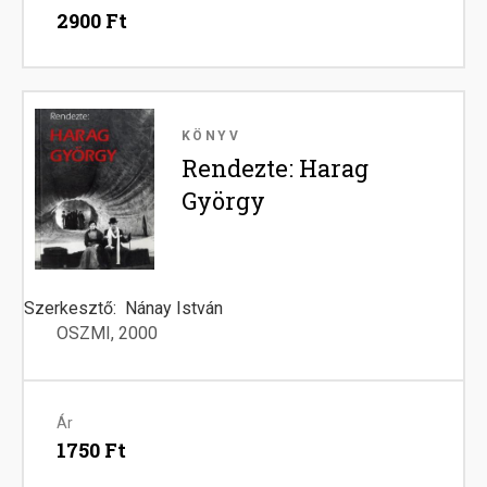
2900 Ft
Image
KÖNYV
Rendezte: Harag
György
Szerkesztő
Nánay István
OSZMI
2000
Ár
1750 Ft