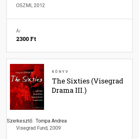
OSZMI
2012
Ár
2300 Ft
Image
KÖNYV
The Sixties (Visegrad
Drama III.)
Szerkesztő
Tompa Andrea
Visegrad Fund
2009