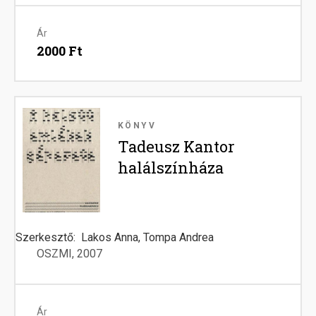
Ár
2000 Ft
Image
KÖNYV
Tadeusz Kantor
halálszínháza
Szerkesztő
Lakos Anna, Tompa Andrea
OSZMI
2007
Ár