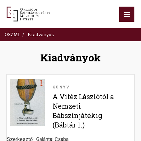
Ugrás
a
tartalomra
OSZMI
Kiadványok
Kiadványok
Image
KÖNYV
A Vitéz Lászlótól a
Nemzeti
Bábszínjátékig
(Bábtár 1.)
Szerkesztő
Galántai Csaba